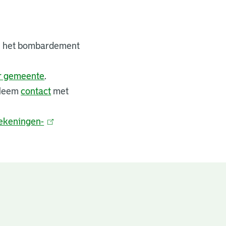
bij het bombardement
er gemeente
.
 Neem
contact
met
ekeningen-
(
l
i
n
k
i
s