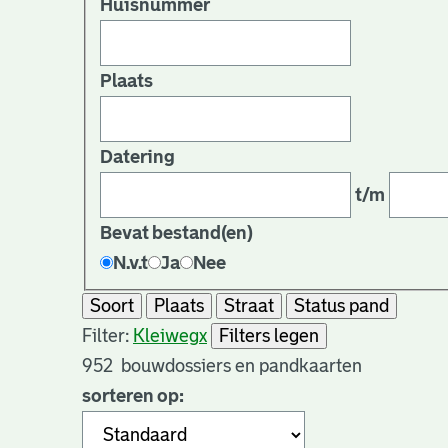
Huisnummer
Plaats
Datering
t/m
Bevat bestand(en)
N.v.t
Ja
Nee
Soort
Plaats
Straat
Status pand
Filter:
Kleiweg
x
Filters legen
952
bouwdossiers en pandkaarten
sorteren op: