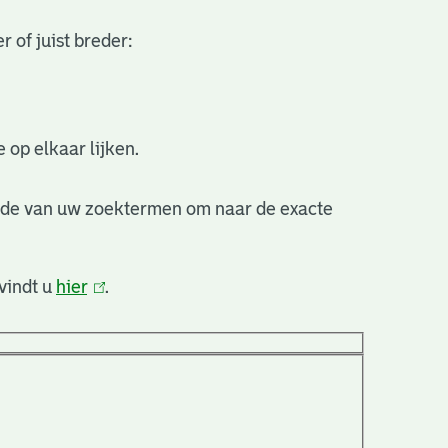
 of juist breder:
 op elkaar lijken.
nde van uw zoektermen om naar de exacte
vindt u
hier
(link
.
is
extern)