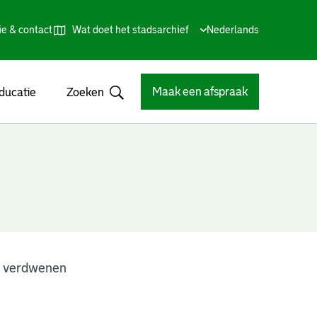
ie & contact
Wat doet het stadsarchief
Huidige
Nederlands
,
Talen
taal:
Kies
andere
taal
Maak een afspraak
ducatie
Zoeken
Open
n verdwenen