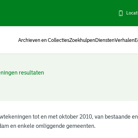
Locat
Menu
Archieven en Collecties
Zoekhulpen
Diensten
Verhalen
E
ningen resultaten
wtekeningen tot en met oktober 2010, van bestaande e
dam en enkele omliggende gemeenten.