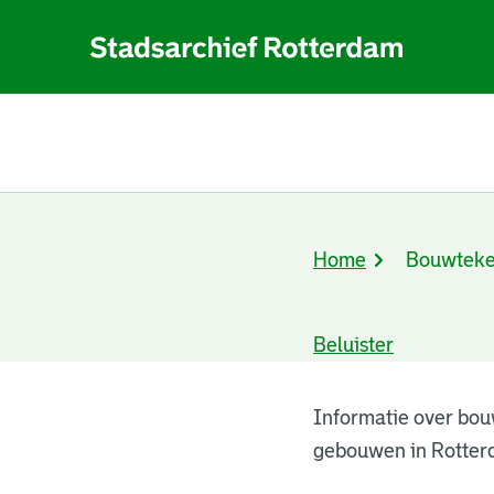
Home
Bouwteke
Kruimelpad
Beluister
Bouwtekeningen
Informatie over bou
gebouwen in Rotter
resultaten