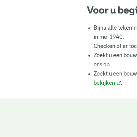
Voor u beg
Bijna alle tekeni
in mei 1940.
Checken of er toch
Zoekt u een bouw
ons op.
Zoekt u een bouw
bekijken
(
.
l
i
n
Bouwtekeningen
k
i