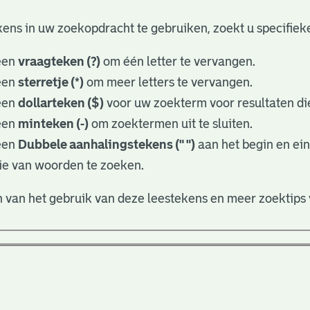
ens in uw zoekopdracht te gebruiken, zoekt u specifieker
een
vraagteken (?)
om één letter te vervangen.
een
sterretje (*)
om meer letters te vervangen.
een
dollarteken ($)
voor uw zoekterm voor resultaten die
een
minteken (-)
om zoektermen uit te sluiten.
een
Dubbele aanhalingstekens (" ")
aan het begin en ei
ie van woorden te zoeken.
 van het gebruik van deze leestekens en meer zoektips 