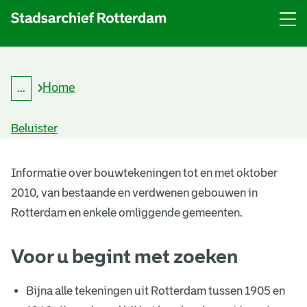
Menu
Open
menu
Home
...
K
Kruimelpad
r
uitklappen
u
Beluister
i
m
B
e
l
Informatie over bouwtekeningen tot en met oktober
o
p
2010, van bestaande en verdwenen gebouwen in
a
u
d
Rotterdam en enkele omliggende gemeenten.
w
Voor u begint met zoeken
t
e
Bijna alle tekeningen uit Rotterdam tussen 1905 en