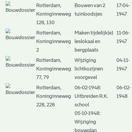
Rotterdam,
Bouwen van 2
17-04-
Koninginneweg
tuinloodsjes
1947
128, 130
Rotterdam,
Maken tijdelijk(e)
11-06-
Koninginneweg
leslokaal en
1947
2
bergplaats
Rotterdam,
Wijziging
04-11-
Koninginneweg
lichtkozijnen
1947
77, 79
voorgevel
Rotterdam,
06-02-1948:
06-02-
Koninginneweg
Uitbreiden R.K.
1948
228, 228
school
05-10-1948:
Wijziging
bouwplan