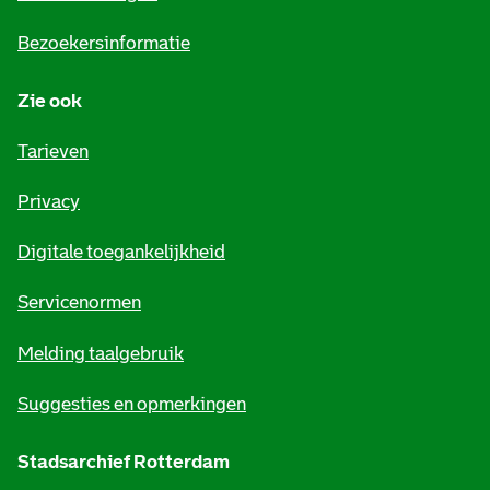
i
Bezoekersinformatie
n
Zie ook
f
o
Tarieven
r
Privacy
m
Digitale toegankelijkheid
a
t
Servicenormen
i
Melding taalgebruik
e
Suggesties en opmerkingen
Stadsarchief Rotterdam