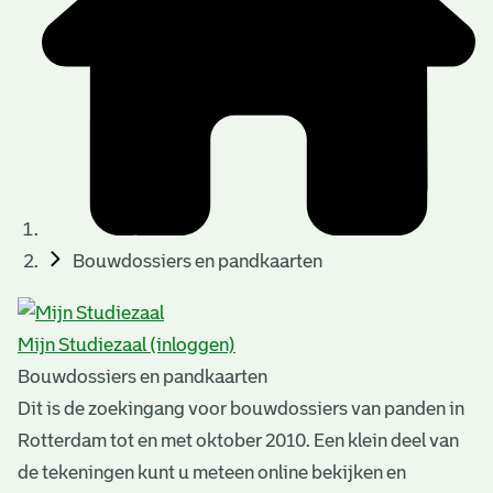
t
u
t
t
e
e
e
l
k
r
r
t
n
n
e
a
)
)
n
t
i
n
e
Bouwdossiers en pandkaarten
g
n
e
Mijn Studiezaal (inloggen)
n
Bouwdossiers en pandkaarten
Dit is de zoekingang voor bouwdossiers van panden in
Rotterdam tot en met oktober 2010. Een klein deel van
de tekeningen kunt u meteen online bekijken en