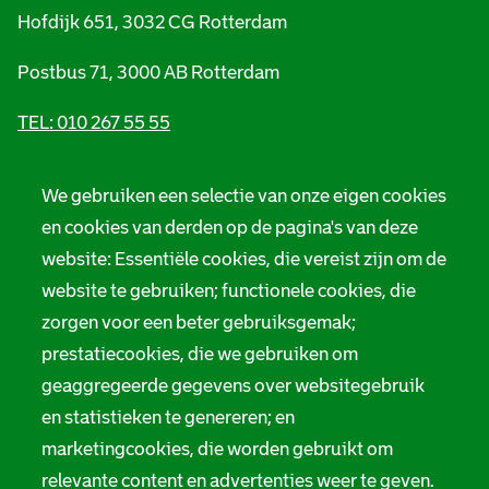
Hofdijk 651, 3032 CG Rotterdam
Postbus 71, 3000 AB Rotterdam
TEL: 010 267 55 55
F
I
Y
L
X
S
a
n
o
i
S
We gebruiken een selectie van onze eigen cookies
o
c
s
u
n
t
en cookies van derden op de pagina's van deze
e
t
t
k
a
c
b
a
u
e
d
website: Essentiële cookies, die vereist zijn om de
i
o
g
b
d
s
o
r
e
I
a
website te gebruiken; functionele cookies, die
a
k
a
S
n
r
S
m
t
S
c
zorgen voor een beter gebruiksgemak;
l
t
S
a
t
h
prestatiecookies, die we gebruiken om
a
t
d
a
i
d
a
s
d
e
geaggregeerde gegevens over websitegebruik
s
d
a
s
f
a
s
r
a
R
en statistieken te genereren; en
r
a
c
r
o
marketingcookies, die worden gebruikt om
c
r
h
c
t
h
c
i
h
t
relevante content en advertenties weer te geven.