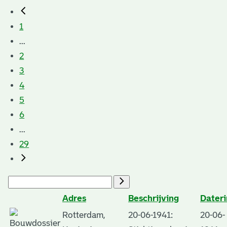
1
...
2
3
4
5
6
...
29
Adres
Beschrijving
Dater
Rotterdam,
20-06-1941:
20-06-