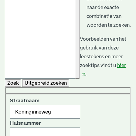
naar de exacte
combinatie van
woorden te zoeken.
Voorbeelden van het
gebruik van deze
leestekens en meer
zoektips vindt u
hier
(link
.
is
Zoek
Uitgebreid zoeken
exte
Straatnaam
Huisnummer