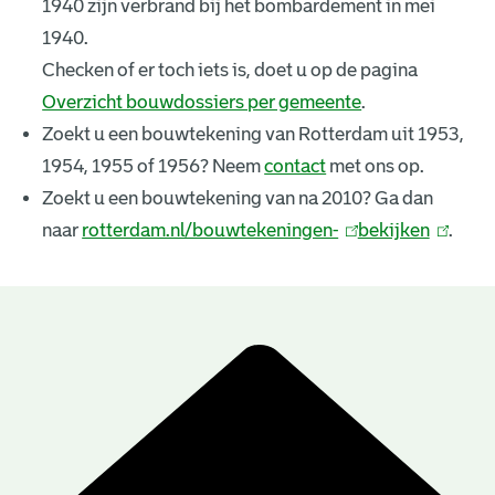
1940 zijn verbrand bij het bombardement in mei
k
1940.
e
Checken of er toch iets is, doet u op de pagina
Overzicht bouwdossiers per gemeente
.
n
Zoekt u een bouwtekening van Rotterdam uit 1953,
i
1954, 1955 of 1956? Neem
contact
met ons op.
n
Zoekt u een bouwtekening van na 2010? Ga dan
naar
rotterdam.nl/bouwtekeningen-
(
bekijken
(
.
g
l
l
e
i
i
n
n
n
B
k
k
r
o
i
i
u
e
s
s
e
e
w
s
x
x