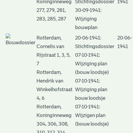
Koninginneweg
Stichtingsdossier
1941
277, 279, 281,
30-09-1941:
283, 285, 287
Wijziging
bouwplan
Rotterdam,
20-06-1941:
20-06-
Cornelis van
Stichtingsdossier
1941
Rijstraat 1, 3, 5,
07-10-1941:
7
Wijziging plan
Rotterdam,
(bouw loodsje)
Hendrik van
07-10-1941:
Winkelhofstraat
Wijziging plan
4, 6
bouw loodsje
Rotterdam,
07-10-1941:
Koninginneweg
Wijzigen plan
304, 306, 308,
(bouw loodsje)
310, 312, 314