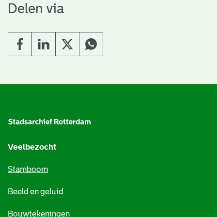
Delen via
A
l
g
e
Veelbezocht
m
Stamboom
e
Beeld en geluid
n
e
Bouwtekeningen