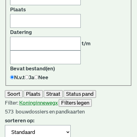
Plaats
Datering
t/m
Bevat bestand(en)
N.v.t
Ja
Nee
Soort
Plaats
Straat
Status pand
Filter:
Koninginneweg
x
Filters legen
573
bouwdossiers en pandkaarten
sorteren op: