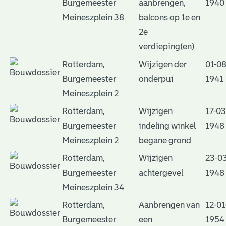
Burgemeester
aanbrengen,
1940
Meineszplein 38
balcons op 1e en
2e
verdieping(en)
Rotterdam,
Wijzigen der
01-08
Burgemeester
onderpui
1941
Meineszplein 2
Rotterdam,
Wijzigen
17-03
Burgemeester
indeling winkel
1948
Meineszplein 2
begane grond
Rotterdam,
Wijzigen
23-03
Burgemeester
achtergevel
1948
Meineszplein 34
Rotterdam,
Aanbrengen van
12-01
Burgemeester
een
1954