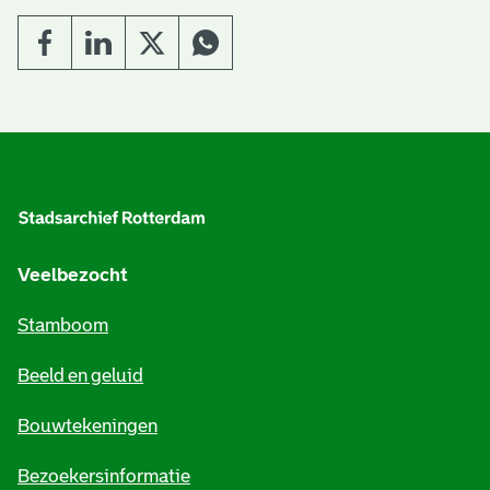
A
l
g
e
Veelbezocht
m
Stamboom
e
Beeld en geluid
n
e
Bouwtekeningen
i
Bezoekersinformatie