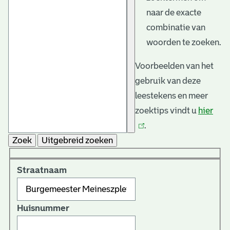
naar de exacte
combinatie van
woorden te zoeken.
Voorbeelden van het
gebruik van deze
leestekens en meer
zoektips vindt u
hier
(link
.
is
Zoek
Uitgebreid zoeken
exte
Straatnaam
Huisnummer