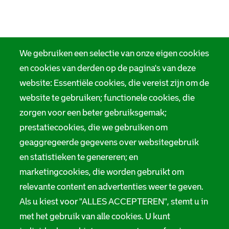
o
R
t
o
m
t
o
t
t
t
t
e
t
e
t
r
e
r
e
d
r
d
r
a
d
We gebruiken een selectie van onze eigen cookies
a
d
m
a
en cookies van derden op de pagina's van deze
m
a
m
m
website: Essentiële cookies, die vereist zijn om de
website te gebruiken; functionele cookies, die
zorgen voor een beter gebruiksgemak;
prestatiecookies, die we gebruiken om
geaggregeerde gegevens over websitegebruik
en statistieken te genereren; en
marketingcookies, die worden gebruikt om
relevante content en advertenties weer te geven.
Als u kiest voor "ALLES ACCEPTEREN", stemt u in
met het gebruik van alle cookies. U kunt