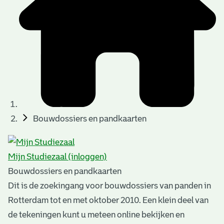
t
u
t
t
e
e
e
l
k
r
r
t
n
n
e
a
)
)
n
t
i
n
e
Bouwdossiers en pandkaarten
g
n
e
Mijn Studiezaal (inloggen)
n
Bouwdossiers en pandkaarten
Dit is de zoekingang voor bouwdossiers van panden in
Rotterdam tot en met oktober 2010. Een klein deel van
de tekeningen kunt u meteen online bekijken en