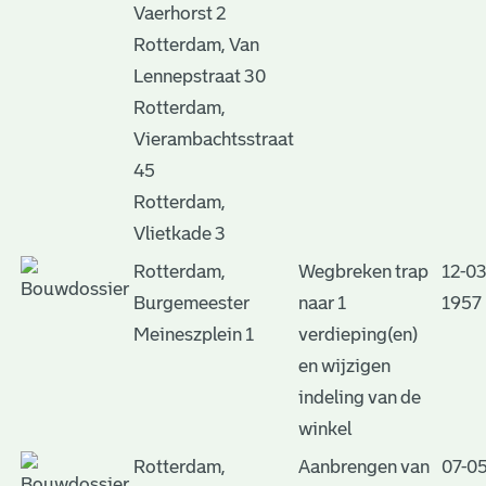
Vaerhorst 2
Rotterdam, Van
Lennepstraat 30
Rotterdam,
Vierambachtsstraat
45
Rotterdam,
Vlietkade 3
Rotterdam,
Wegbreken trap
12-03
Burgemeester
naar 1
1957
Meineszplein 1
verdieping(en)
en wijzigen
indeling van de
winkel
Rotterdam,
Aanbrengen van
07-05