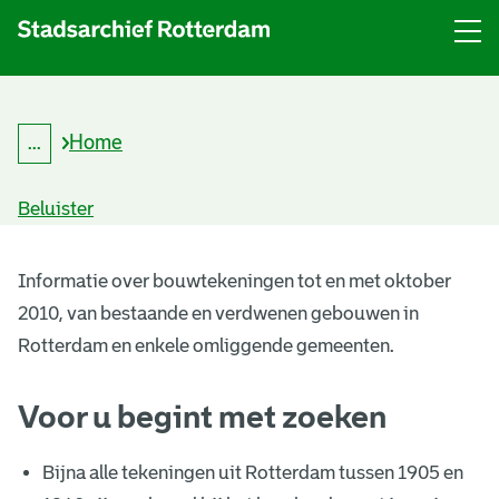
Menu
Open
menu
Home
...
K
Kruimelpad
r
uitklappen
u
Beluister
i
m
B
e
l
Informatie over bouwtekeningen tot en met oktober
o
p
2010, van bestaande en verdwenen gebouwen in
a
u
d
Rotterdam en enkele omliggende gemeenten.
w
Voor u begint met zoeken
t
e
Bijna alle tekeningen uit Rotterdam tussen 1905 en