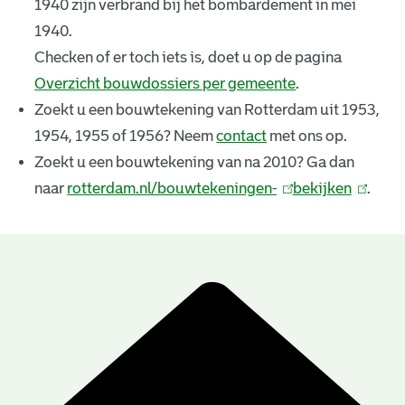
1940 zijn verbrand bij het bombardement in mei
k
1940.
e
Checken of er toch iets is, doet u op de pagina
Overzicht bouwdossiers per gemeente
.
n
Zoekt u een bouwtekening van Rotterdam uit 1953,
i
1954, 1955 of 1956? Neem
contact
met ons op.
n
Zoekt u een bouwtekening van na 2010? Ga dan
naar
rotterdam.nl/bouwtekeningen-
(
bekijken
(
.
g
l
l
e
i
i
n
n
n
B
k
k
r
o
i
i
u
e
s
s
e
e
w
s
x
x