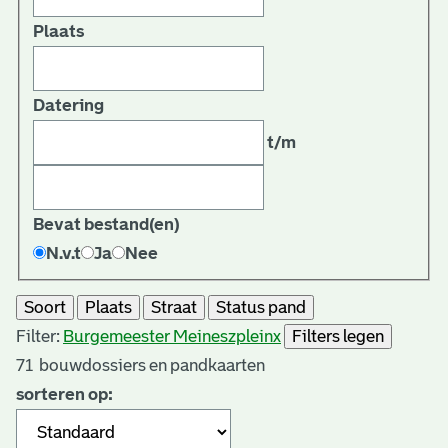
Plaats
Datering
t/m
Bevat bestand(en)
N.v.t
Ja
Nee
Soort
Plaats
Straat
Status pand
Filter:
Burgemeester Meineszplein
x
Filters legen
71
bouwdossiers en pandkaarten
sorteren op: