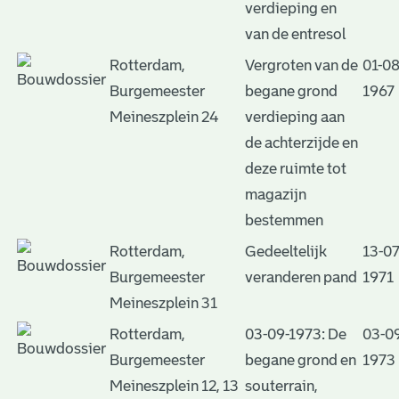
verdieping en
van de entresol
Rotterdam,
Vergroten van de
01-08
Burgemeester
begane grond
1967
Meineszplein 24
verdieping aan
de achterzijde en
deze ruimte tot
magazijn
bestemmen
Rotterdam,
Gedeeltelijk
13-07
Burgemeester
veranderen pand
1971
Meineszplein 31
Rotterdam,
03-09-1973: De
03-0
Burgemeester
begane grond en
1973
Meineszplein 12, 13
souterrain,