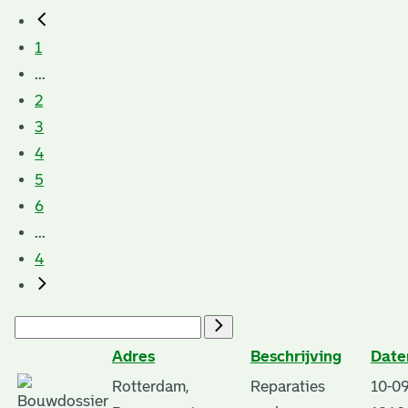
1
...
2
3
4
5
6
...
4
Adres
Beschrijving
Date
Rotterdam,
Reparaties
10-09