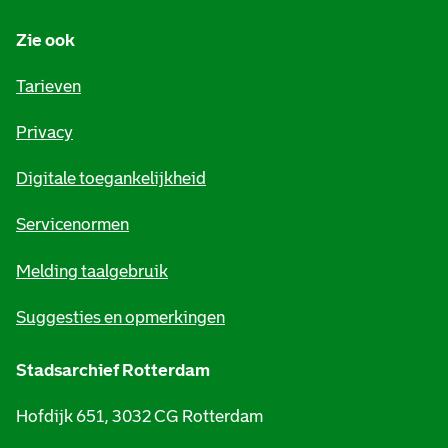
n
Zie ook
f
o
Tarieven
r
Privacy
m
Digitale toegankelijkheid
a
t
Servicenormen
i
Melding taalgebruik
e
Suggesties en opmerkingen
Stadsarchief Rotterdam
Hofdijk 651, 3032 CG Rotterdam