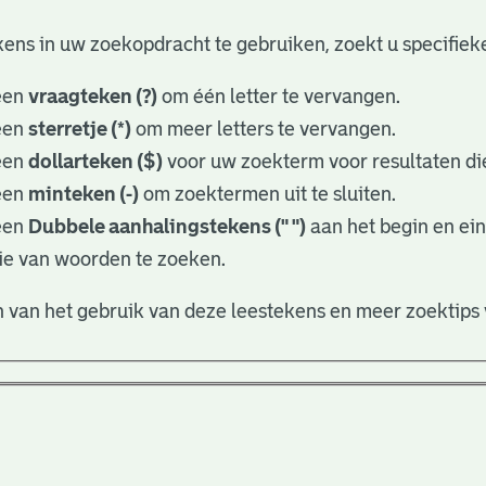
ens in uw zoekopdracht te gebruiken, zoekt u specifieker
een
vraagteken (?)
om één letter te vervangen.
een
sterretje (*)
om meer letters te vervangen.
een
dollarteken ($)
voor uw zoekterm voor resultaten die
een
minteken (-)
om zoektermen uit te sluiten.
een
Dubbele aanhalingstekens (" ")
aan het begin en ei
ie van woorden te zoeken.
 van het gebruik van deze leestekens en meer zoektips 