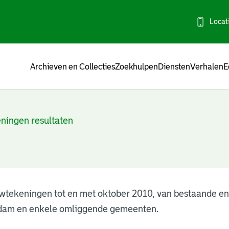
Locat
Menu
Archieven en Collecties
Zoekhulpen
Diensten
Verhalen
E
ningen resultaten
wtekeningen tot en met oktober 2010, van bestaande e
dam en enkele omliggende gemeenten.