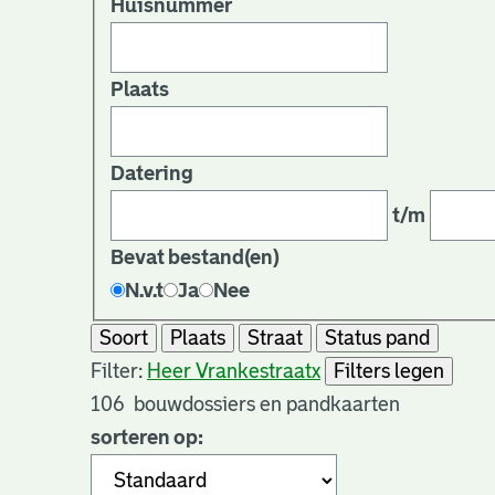
Huisnummer
Plaats
Datering
t/m
Bevat bestand(en)
N.v.t
Ja
Nee
Soort
Plaats
Straat
Status pand
Filter:
Heer Vrankestraat
x
Filters legen
106
bouwdossiers en pandkaarten
sorteren op: