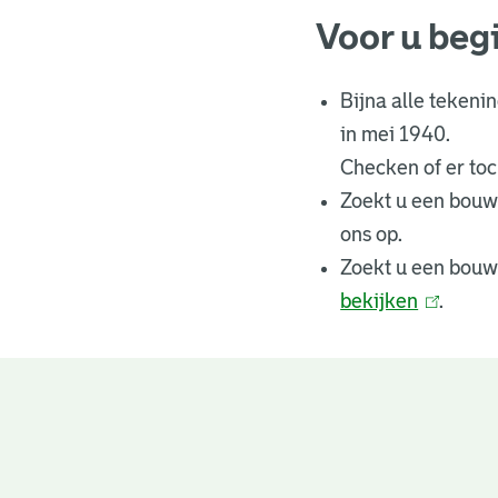
Voor u beg
Bijna alle tekeni
in mei 1940.
Checken of er toch
Zoekt u een bouw
ons op.
Zoekt u een bouw
bekijken
(
.
l
i
n
Bouwtekeningen
k
i