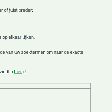
 of juist breder:
 op elkaar lijken.
nde van uw zoektermen om naar de exacte
vindt u
hier
(link
.
is
extern)