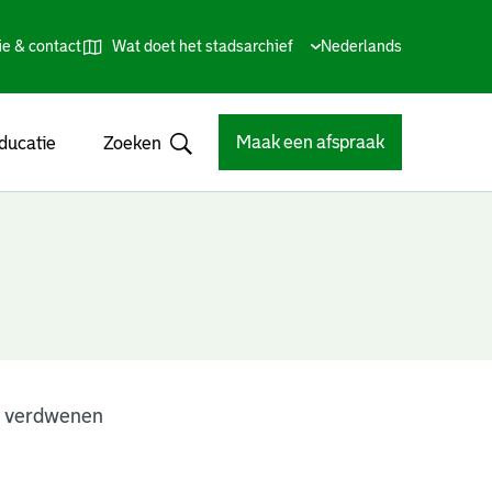
ie & contact
Wat doet het stadsarchief
Huidige
Nederlands
,
Talen
taal:
Kies
andere
taal
Maak een afspraak
ducatie
Zoeken
Open
n verdwenen