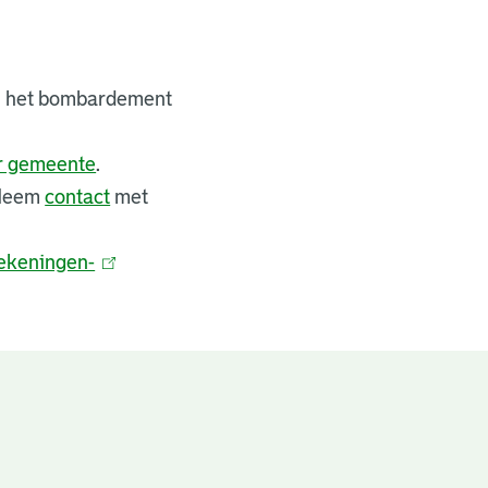
bij het bombardement
er gemeente
.
 Neem
contact
met
ekeningen-
(
l
i
n
k
i
s