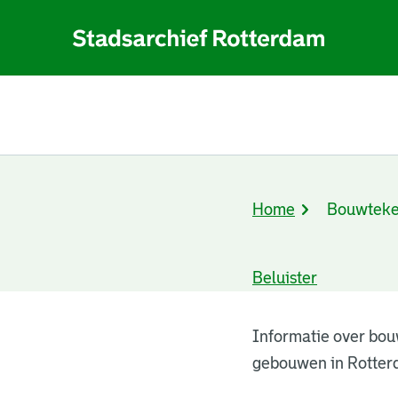
Home
Bouwteke
Kruimelpad
Beluister
Bouwtekeningen
Informatie over bou
gebouwen in Rotter
resultaten