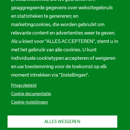
R
f
o
R
a
o
R
t
o
m
geaggregeerde gegevens over websitegebruik
t
o
t
t
en statistieken te genereren; en
t
t
e
t
e
t
r
e
marketingcookies, die worden gebruikt om
r
e
d
r
d
r
a
d
relevante content en advertenties weer te geven.
a
d
m
a
m
a
m
Als u kiest voor "ALLES ACCEPTEREN", stemt u in
m
met het gebruik van alle cookies. U kunt
individuele cookietypen accepteren of weigeren
en uw toestemming voor de toekomst op elk
moment intrekken via "Instellingen".
Privacybeleid
Cookie documentatie
Cookie-instellingen
ALLES WEIGEREN