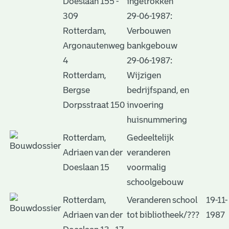
Doeslaan 155 -
ingetrokken
309
29-06-1987:
Rotterdam,
Verbouwen
Argonautenweg
bankgebouw
4
29-06-1987:
Rotterdam,
Wijzigen
Bergse
bedrijfspand, en
Dorpsstraat 150
invoering
huisnummering
Rotterdam,
Gedeeltelijk
Adriaen van der
veranderen
Doeslaan 15
voormalig
schoolgebouw
Rotterdam,
Veranderen school
19-11-
Adriaen van der
tot bibliotheek/???
1987