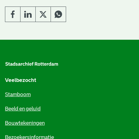
A
l
g
e
Veelbezocht
m
Stamboom
e
Beeld en geluid
n
e
Bouwtekeningen
i
Bezoekersinformatie