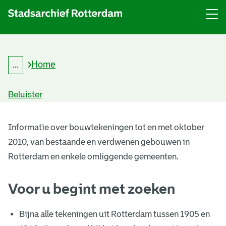
Menu
Open
menu
Home
...
K
Kruimelpad
r
uitklappen
u
Beluister
i
m
B
e
l
Informatie over bouwtekeningen tot en met oktober
o
p
2010, van bestaande en verdwenen gebouwen in
a
u
d
Rotterdam en enkele omliggende gemeenten.
w
Voor u begint met zoeken
t
e
Bijna alle tekeningen uit Rotterdam tussen 1905 en