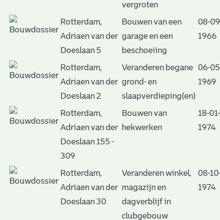
vergroten
Rotterdam,
Bouwen van een
08-09
Adriaen van der
garage en een
1966
Doeslaan 5
beschoeiing
Rotterdam,
Veranderen begane
06-05
Adriaen van der
grond- en
1969
Doeslaan 2
slaapverdieping(en)
Rotterdam,
Bouwen van
18-01-
Adriaen van der
hekwerken
1974
Doeslaan 155 -
309
Rotterdam,
Veranderen winkel,
08-10
Adriaen van der
magazijn en
1974
Doeslaan 30
dagverblijf in
clubgebouw