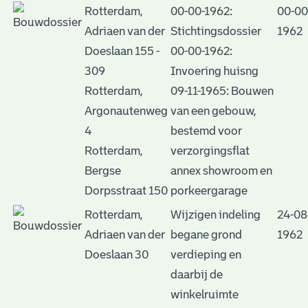
Rotterdam,
00-00-1962:
00-00
Adriaen van der
Stichtingsdossier
1962
Doeslaan 155 -
00-00-1962:
309
Invoering huisng
Rotterdam,
09-11-1965: Bouwen
Argonautenweg
van een gebouw,
4
bestemd voor
Rotterdam,
verzorgingsflat
Bergse
annex showroom en
Dorpsstraat 150
porkeergarage
Rotterdam,
Wijzigen indeling
24-08
Adriaen van der
begane grond
1962
Doeslaan 30
verdieping en
daarbij de
winkelruimte