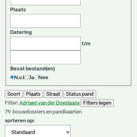
Plaats
Datering
t/m
Bevat bestand(en)
N.v.t
Ja
Nee
Soort
Plaats
Straat
Status pand
Filter:
Adriaen van der Doeslaan
x
Filters legen
79
bouwdossiers en pandkaarten
sorteren op: