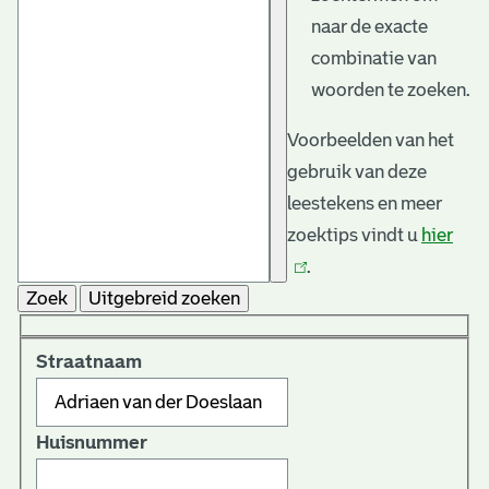
naar de exacte
combinatie van
woorden te zoeken.
Voorbeelden van het
gebruik van deze
leestekens en meer
zoektips vindt u
hier
(link
.
is
Zoek
Uitgebreid zoeken
exte
Straatnaam
Huisnummer