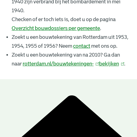
1940 zijn verbrand bij het bombardement in mei
k
1940.
e
Checken of er toch iets is, doet u op de pagina
Overzicht bouwdossiers per gemeente
.
n
Zoekt u een bouwtekening van Rotterdam uit 1953,
i
1954, 1955 of 1956? Neem
contact
met ons op.
n
Zoekt u een bouwtekening van na 2010? Ga dan
naar
rotterdam.nl/bouwtekeningen-
(
bekijken
(
.
g
l
l
e
i
i
n
n
n
B
k
k
r
o
i
i
u
e
s
s
e
e
w
s
x
x