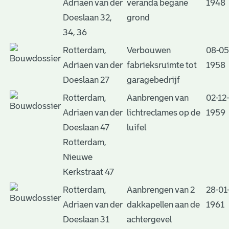
Adriaen van der
veranda begane
1948
Doeslaan 32,
grond
34, 36
Rotterdam,
Verbouwen
08-05
Adriaen van der
fabrieksruimte tot
1958
Doeslaan 27
garagebedrijf
Rotterdam,
Aanbrengen van
02-12-
Adriaen van der
lichtreclames op de
1959
Doeslaan 47
luifel
Rotterdam,
Nieuwe
Kerkstraat 47
Rotterdam,
Aanbrengen van 2
28-01
Adriaen van der
dakkapellen aan de
1961
Doeslaan 31
achtergevel