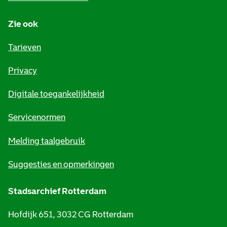
n
Zie ook
f
o
Tarieven
r
Privacy
m
Digitale toegankelijkheid
a
t
Servicenormen
i
Melding taalgebruik
e
Suggesties en opmerkingen
Stadsarchief Rotterdam
Hofdijk 651, 3032 CG Rotterdam