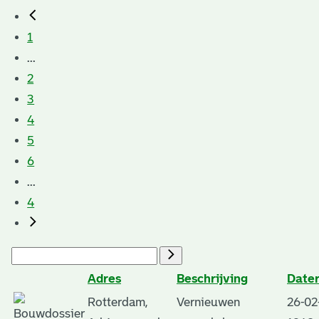
1
...
2
3
4
5
6
...
4
Adres
Beschrijving
Dater
Rotterdam,
Vernieuwen
26-02