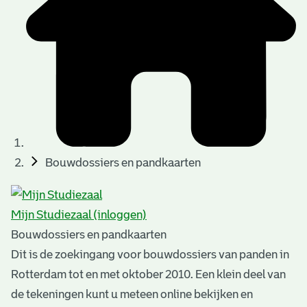
t
u
t
t
e
e
e
l
k
r
r
t
n
n
e
a
)
)
n
t
i
n
e
Bouwdossiers en pandkaarten
g
n
e
Mijn Studiezaal (inloggen)
n
Bouwdossiers en pandkaarten
Dit is de zoekingang voor bouwdossiers van panden in
Rotterdam tot en met oktober 2010. Een klein deel van
de tekeningen kunt u meteen online bekijken en