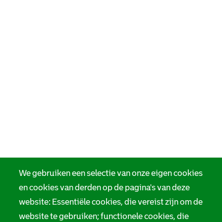
t
o
t
t
t
t
e
t
e
t
r
e
r
e
d
r
d
r
a
d
a
d
m
a
m
a
m
m
We gebruiken een selectie van onze eigen cookies
en cookies van derden op de pagina's van deze
website: Essentiële cookies, die vereist zijn om de
website te gebruiken; functionele cookies, die