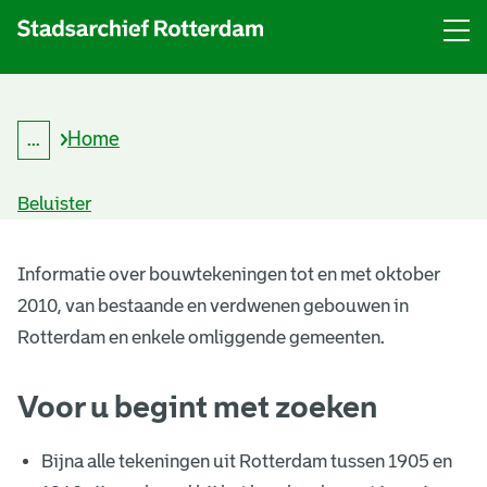
Menu
Open
menu
Home
...
K
Kruimelpad
r
uitklappen
u
Beluister
i
m
B
e
l
Informatie over bouwtekeningen tot en met oktober
o
p
2010, van bestaande en verdwenen gebouwen in
a
u
d
Rotterdam en enkele omliggende gemeenten.
w
Voor u begint met zoeken
t
e
Bijna alle tekeningen uit Rotterdam tussen 1905 en