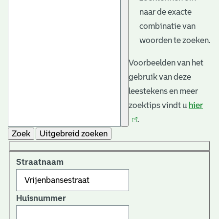
naar de exacte
combinatie van
woorden te zoeken.
Voorbeelden van het
gebruik van deze
leestekens en meer
zoektips vindt u
hier
(link
.
is
Zoek
Uitgebreid zoeken
exte
Straatnaam
Huisnummer