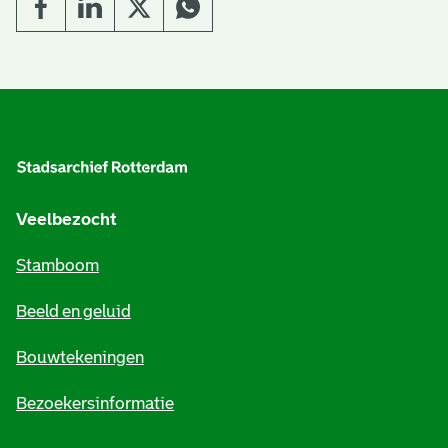
A
l
g
e
Veelbezocht
m
Stamboom
e
Beeld en geluid
n
e
Bouwtekeningen
i
Bezoekersinformatie
n