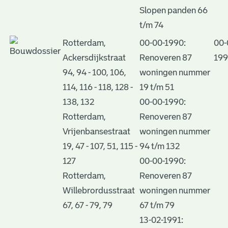
Slopen panden 66
t/m 74
Rotterdam,
00-00-1990:
00-
Ackersdijkstraat
Renoveren 87
19
94, 94 - 100, 106,
woningen nummer
114, 116 - 118, 128 -
19 t/m 51
138, 132
00-00-1990:
Rotterdam,
Renoveren 87
Vrijenbansestraat
woningen nummer
19, 47 - 107, 51, 115 -
94 t/m 132
127
00-00-1990:
Rotterdam,
Renoveren 87
Willebrordusstraat
woningen nummer
67, 67 - 79, 79
67 t/m 79
13-02-1991: