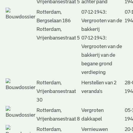
Vrijenbansestraat 5
achter pand
19
Rotterdam,
07-12-1943:
07-
Bergselaan 186
Vergrooten van de
19
Rotterdam,
bakkerij
Vrijenbansestraat 5
07-12-1943:
Vergrooten van de
bakkerij van de
begane grond
verdieping
Rotterdam,
Herstellen van 2
28-
Vrijenbansestraat
veranda's
19
30
Rotterdam,
Vergroten
05-
Vrijenbansestraat 8
dakkapel
19
Rotterdam,
Vernieuwen
20-