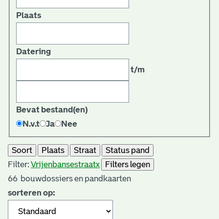
Plaats
Datering
t/m
Bevat bestand(en)
N.v.t
Ja
Nee
Soort
Plaats
Straat
Status pand
Filter:
Vrijenbansestraat
x
Filters legen
66
bouwdossiers en pandkaarten
sorteren op: