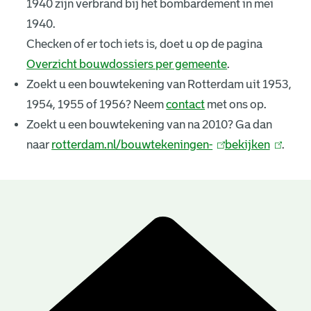
1940 zijn verbrand bij het bombardement in mei
k
1940.
e
Checken of er toch iets is, doet u op de pagina
Overzicht bouwdossiers per gemeente
.
n
Zoekt u een bouwtekening van Rotterdam uit 1953,
i
1954, 1955 of 1956? Neem
contact
met ons op.
n
Zoekt u een bouwtekening van na 2010? Ga dan
naar
rotterdam.nl/bouwtekeningen-
(
bekijken
(
.
g
l
l
e
i
i
n
n
n
B
k
k
r
o
i
i
u
e
s
s
e
e
w
s
x
x