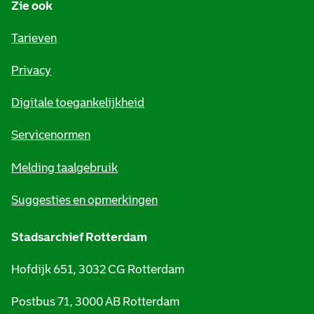
Zie ook
f
o
Tarieven
r
Privacy
m
Digitale toegankelijkheid
a
t
Servicenormen
i
Melding taalgebruik
e
Suggesties en opmerkingen
Stadsarchief Rotterdam
Hofdijk 651, 3032 CG Rotterdam
Postbus 71, 3000 AB Rotterdam