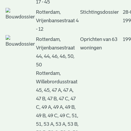
17 - 45
Rotterdam,
Stichtingsdossier
28-
Vrijenbansestraat 4
199
- 12
Rotterdam,
Oprichten van 63
19
Vrijenbansestraat
woningen
44, 44, 46, 46, 50,
50
Rotterdam,
Willebrordusstraat
45, 45, 47 A, 47 A,
47 B, 47 B, 47 C, 47
C, 49 A, 49 A, 49 B,
49 B, 49 C, 49 C, 51,
51, 53 A, 53 A, 53 B,