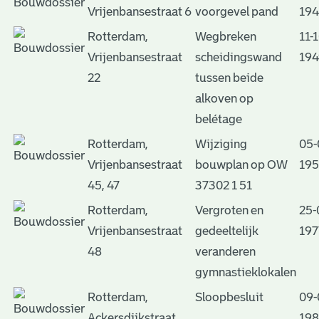
Vrijenbansestraat 6
voorgevel pand
19
Rotterdam,
Wegbreken
11-1
Vrijenbansestraat
scheidingswand
194
22
tussen beide
alkoven op
belétage
Rotterdam,
Wijziging
05-
Vrijenbansestraat
bouwplan op OW
195
45, 47
37302 1 51
Rotterdam,
Vergroten en
25-
Vrijenbansestraat
gedeeltelijk
197
48
veranderen
gymnastieklokalen
Rotterdam,
Sloopbesluit
09-
Ackersdijkstraat
19