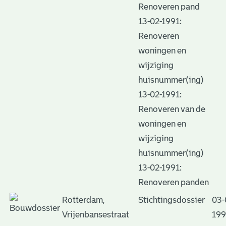
Renoveren pand
13-02-1991:
Renoveren
woningen en
wijziging
huisnummer(ing)
13-02-1991:
Renoveren van de
woningen en
wijziging
huisnummer(ing)
13-02-1991:
Renoveren panden
Rotterdam,
Stichtingsdossier
03-
Vrijenbansestraat
199