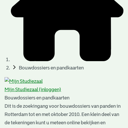
t
u
t
t
e
e
e
l
k
r
r
t
n
n
e
a
)
)
n
t
i
n
e
Bouwdossiers en pandkaarten
g
n
e
Mijn Studiezaal (inloggen)
n
Bouwdossiers en pandkaarten
Dit is de zoekingang voor bouwdossiers van panden in
Rotterdam tot en met oktober 2010. Een klein deel van
de tekeningen kunt u meteen online bekijken en