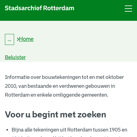
Menu
Open
menu
Home
...
K
Kruimelpad
r
uitklappen
u
Beluister
i
m
B
e
l
Informatie over bouwtekeningen tot en met oktober
o
p
2010, van bestaande en verdwenen gebouwen in
a
u
d
Rotterdam en enkele omliggende gemeenten.
w
Voor u begint met zoeken
t
e
Bijna alle tekeningen uit Rotterdam tussen 1905 en