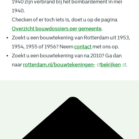
1940 zijn verbrand bij het bombardement in mei
k
1940.
e
Checken of er toch iets is, doet u op de pagina
Overzicht bouwdossiers per gemeente
.
n
Zoekt u een bouwtekening van Rotterdam uit 1953,
i
1954, 1955 of 1956? Neem
contact
met ons op.
n
Zoekt u een bouwtekening van na 2010? Ga dan
naar
rotterdam.nl/bouwtekeningen-
(
bekijken
(
.
g
l
l
e
i
i
n
n
n
B
k
k
r
o
i
i
u
e
s
s
e
e
w
s
x
x