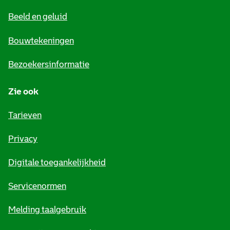
e
Beeld en geluid
n
e
Bouwtekeningen
i
Bezoekersinformatie
n
Zie ook
f
o
Tarieven
r
Privacy
m
Digitale toegankelijkheid
a
t
Servicenormen
i
Melding taalgebruik
e