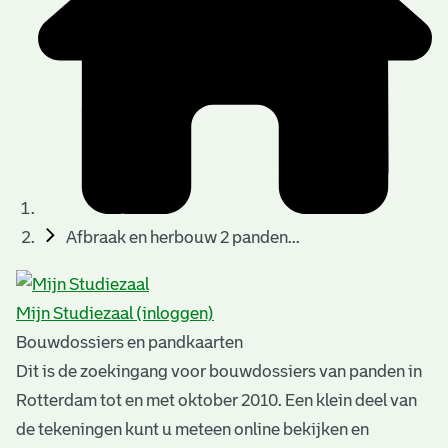
t
u
t
t
e
e
e
l
k
r
r
t
n
n
e
a
)
)
n
t
i
n
e
Afbraak en herbouw 2 panden...
g
n
e
Mijn Studiezaal (inloggen)
n
Bouwdossiers en pandkaarten
Dit is de zoekingang voor bouwdossiers van panden in
Rotterdam tot en met oktober 2010. Een klein deel van
de tekeningen kunt u meteen online bekijken en