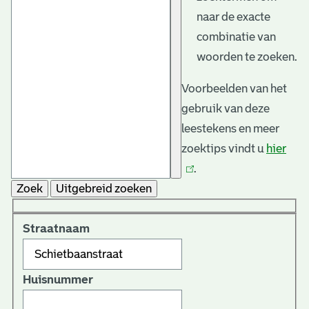
naar de exacte
combinatie van
woorden te zoeken.
Voorbeelden van het
gebruik van deze
leestekens en meer
zoektips vindt u
hier
(link
.
is
Zoek
Uitgebreid zoeken
exte
Straatnaam
Huisnummer