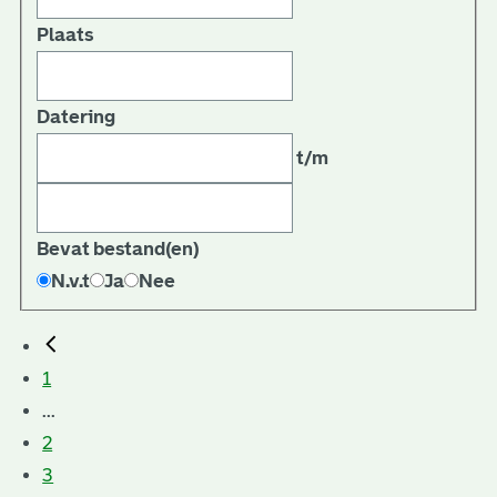
Plaats
Datering
t/m
Bevat bestand(en)
N.v.t
Ja
Nee
1
...
2
3