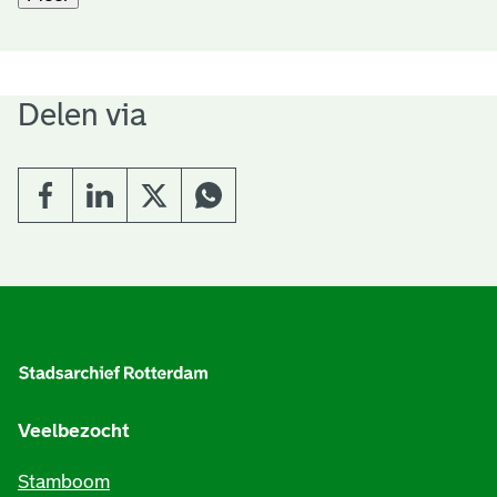
Delen via
A
l
g
e
Veelbezocht
m
Stamboom