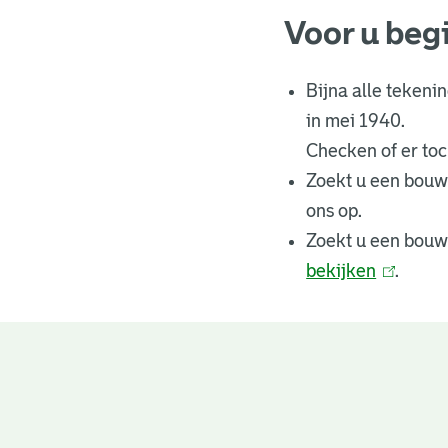
Voor u beg
Bijna alle tekeni
in mei 1940.
Checken of er toch
Zoekt u een bouw
ons op.
Zoekt u een bouw
bekijken
(
.
l
i
n
Bouwtekeningen
k
i