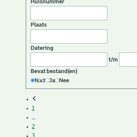
Huisnummer
Plaats
Datering
t/m
Bevat bestand(en)
N.v.t
Ja
Nee
1
...
2
3