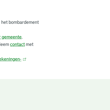
bij het bombardement
er gemeente
.
 Neem
contact
met
ekeningen-
(
l
i
n
k
i
s