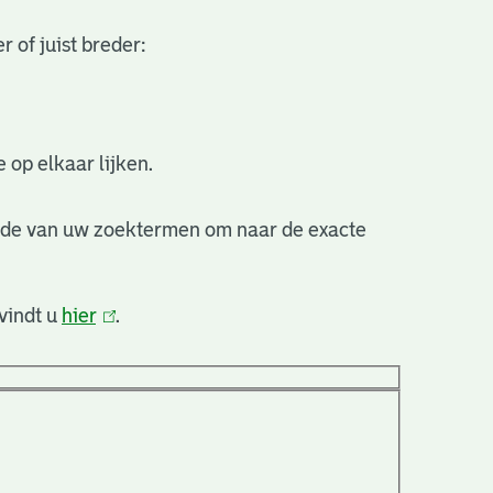
 of juist breder:
 op elkaar lijken.
nde van uw zoektermen om naar de exacte
vindt u
hier
(link
.
is
extern)