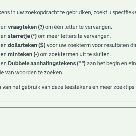
ens in uw zoekopdracht te gebruiken, zoekt u specifieker
een
vraagteken (?)
om één letter te vervangen.
een
sterretje (*)
om meer letters te vervangen.
een
dollarteken ($)
voor uw zoekterm voor resultaten die
een
minteken (-)
om zoektermen uit te sluiten.
een
Dubbele aanhalingstekens (" ")
aan het begin en ei
ie van woorden te zoeken.
 van het gebruik van deze leestekens en meer zoektips 