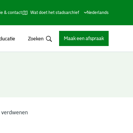
ie & contact
Wat doet het stadsarchief
Huidige
Nederlands
,
Talen
taal:
Kies
andere
taal
Maak een afspraak
ducatie
Zoeken
Open
n verdwenen