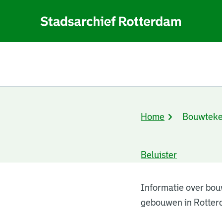
Home
Bouwteke
Kruimelpad
Beluister
Bouwtekeningen
Informatie over bou
gebouwen in Rotter
resultaten