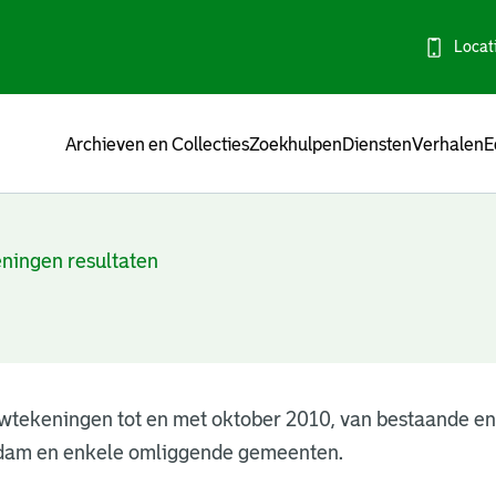
Locat
Menu
Archieven en Collecties
Zoekhulpen
Diensten
Verhalen
E
ningen resultaten
wtekeningen tot en met oktober 2010, van bestaande e
dam en enkele omliggende gemeenten.