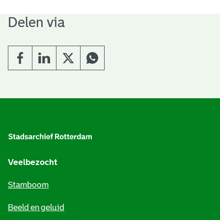
Delen via
A
l
g
e
Veelbezocht
m
Stamboom
e
Beeld en geluid
n