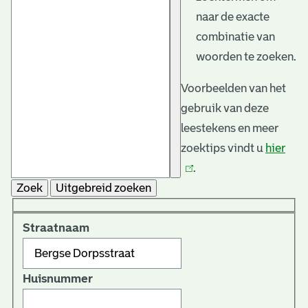
naar de exacte
combinatie van
woorden te zoeken.
Voorbeelden van het
gebruik van deze
leestekens en meer
zoektips vindt u
hier
(link
.
is
Zoek
Uitgebreid zoeken
exte
Straatnaam
Huisnummer