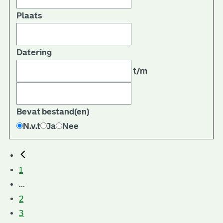
Plaats
Datering
t/m
Bevat bestand(en)
N.v.t
Ja
Nee
1
...
2
3