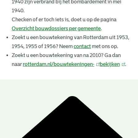
1940 zijn verbrand bij het bombardement in mei
k
1940.
e
Checken of er toch iets is, doet u op de pagina
Overzicht bouwdossiers per gemeente
.
n
Zoekt u een bouwtekening van Rotterdam uit 1953,
i
1954, 1955 of 1956? Neem
contact
met ons op.
n
Zoekt u een bouwtekening van na 2010? Ga dan
naar
rotterdam.nl/bouwtekeningen-
(
bekijken
(
.
g
l
l
e
i
i
n
n
n
B
k
k
r
o
i
i
u
e
s
s
e
e
w
s
x
x