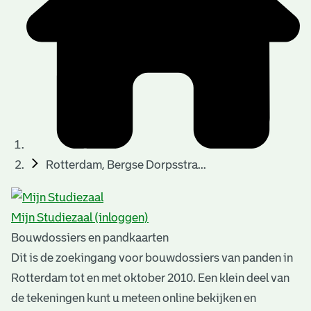
t
u
t
t
e
e
e
l
k
r
r
t
n
n
e
a
)
)
n
t
i
n
e
Rotterdam, Bergse Dorpsstra...
g
n
e
Mijn Studiezaal (inloggen)
n
Bouwdossiers en pandkaarten
Dit is de zoekingang voor bouwdossiers van panden in
Rotterdam tot en met oktober 2010. Een klein deel van
de tekeningen kunt u meteen online bekijken en