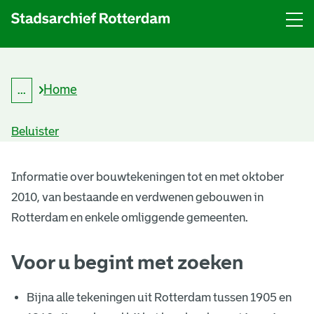
Menu
Open
menu
Home
...
K
Kruimelpad
r
uitklappen
u
Beluister
i
m
B
e
l
Informatie over bouwtekeningen tot en met oktober
o
p
2010, van bestaande en verdwenen gebouwen in
a
u
d
Rotterdam en enkele omliggende gemeenten.
w
Voor u begint met zoeken
t
e
Bijna alle tekeningen uit Rotterdam tussen 1905 en