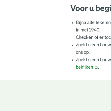
Voor u beg
Bijna alle tekeni
in mei 1940.
Checken of er toch
Zoekt u een bouw
ons op.
Zoekt u een bouw
bekijken
(
.
l
i
n
Bouwtekeningen
k
i