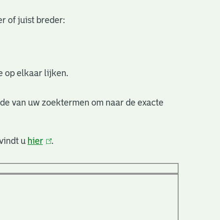
 of juist breder:
 op elkaar lijken.
nde van uw zoektermen om naar de exacte
vindt u
hier
(link
.
is
extern)