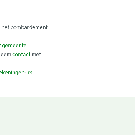
bij het bombardement
er gemeente
.
 Neem
contact
met
ekeningen-
(
l
i
n
k
i
s