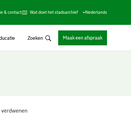
ie & contact
Wat doet het stadsarchief
Huidige
Nederlands
,
Talen
taal:
Kies
andere
taal
Maak een afspraak
ducatie
Zoeken
Open
n verdwenen