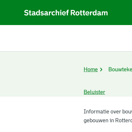
Home
Bouwteke
Kruimelpad
Beluister
Bouwtekeningen
Informatie over bou
gebouwen in Rotter
resultaten