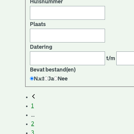
Huisnummer
Plaats
Datering
t/m
Bevat bestand(en)
N.v.t
Ja
Nee
1
...
2
3