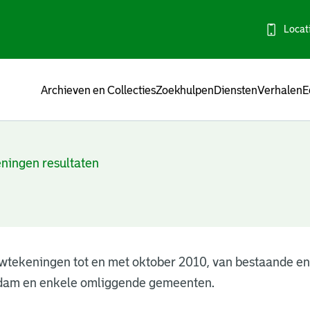
Locat
Menu
Archieven en Collecties
Zoekhulpen
Diensten
Verhalen
E
ningen resultaten
wtekeningen tot en met oktober 2010, van bestaande e
dam en enkele omliggende gemeenten.