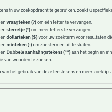
ens in uw zoekopdracht te gebruiken, zoekt u specifieker
een
vraagteken (?)
om één letter te vervangen.
een
sterretje (*)
om meer letters te vervangen.
een
dollarteken ($)
voor uw zoekterm voor resultaten die
een
minteken (-)
om zoektermen uit te sluiten.
een
Dubbele aanhalingstekens (" ")
aan het begin en ei
ie van woorden te zoeken.
 van het gebruik van deze leestekens en meer zoektips 