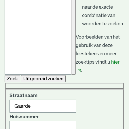
naar de exacte
combinatie van
woorden te zoeken.
Voorbeelden van het
gebruik van deze
leestekens en meer
zoektips vindt u
hier
(link
.
is
Zoek
Uitgebreid zoeken
exte
Straatnaam
Huisnummer