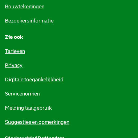
e
Bouwtekeningen
i
Bezoekersinformatie
n
Zie ook
f
o
Tarieven
r
Privacy
m
Digitale toegankelijkheid
a
t
Servicenormen
i
Melding taalgebruik
e
Suggesties en opmerkingen