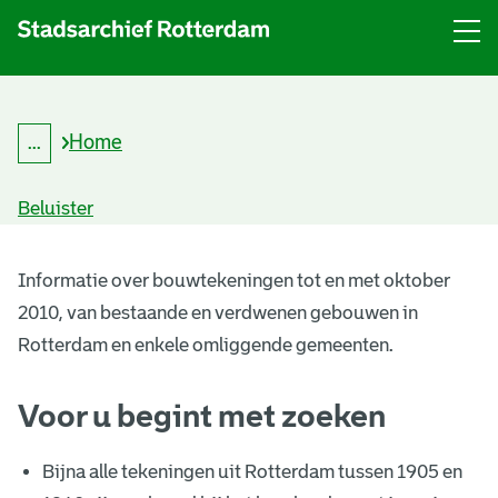
Menu
Open
menu
Home
...
K
Kruimelpad
r
uitklappen
u
Beluister
i
m
B
e
l
Informatie over bouwtekeningen tot en met oktober
o
p
2010, van bestaande en verdwenen gebouwen in
a
u
d
Rotterdam en enkele omliggende gemeenten.
w
Voor u begint met zoeken
t
e
Bijna alle tekeningen uit Rotterdam tussen 1905 en