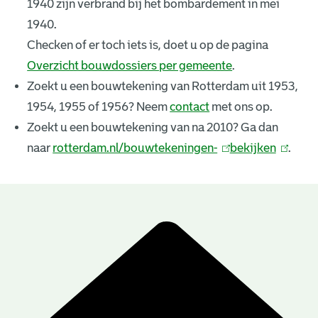
1940 zijn verbrand bij het bombardement in mei
k
1940.
e
Checken of er toch iets is, doet u op de pagina
Overzicht bouwdossiers per gemeente
.
n
Zoekt u een bouwtekening van Rotterdam uit 1953,
i
1954, 1955 of 1956? Neem
contact
met ons op.
n
Zoekt u een bouwtekening van na 2010? Ga dan
naar
rotterdam.nl/bouwtekeningen-
(
bekijken
(
.
g
l
l
e
i
i
n
n
n
B
k
k
r
o
i
i
u
e
s
s
e
e
w
s
x
x