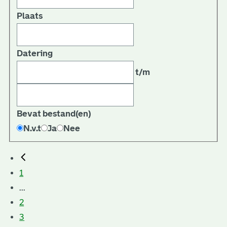
Plaats
Datering
t/m
Bevat bestand(en)
N.v.t
Ja
Nee
1
...
2
3