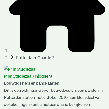
t
u
t
t
e
e
e
l
k
r
r
t
n
n
e
a
)
)
n
t
i
n
e
Rotterdam, Gaarde 7
g
n
e
Mijn Studiezaal (inloggen)
n
Bouwdossiers en pandkaarten
Dit is de zoekingang voor bouwdossiers van panden in
Rotterdam tot en met oktober 2010. Een klein deel van
de tekeningen kunt u meteen online bekijken en