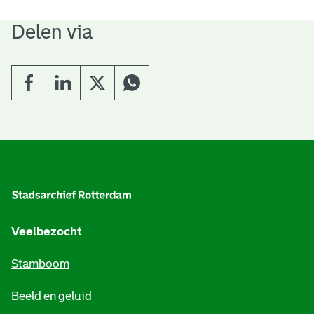
Delen via
A
l
g
e
Veelbezocht
m
Stamboom
e
Beeld en geluid
n