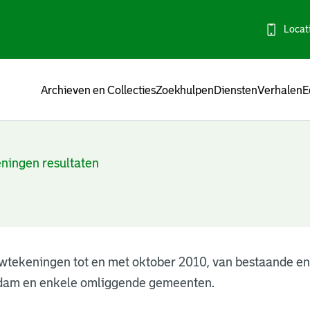
Locat
Menu
Archieven en Collecties
Zoekhulpen
Diensten
Verhalen
E
ningen resultaten
wtekeningen tot en met oktober 2010, van bestaande e
dam en enkele omliggende gemeenten.