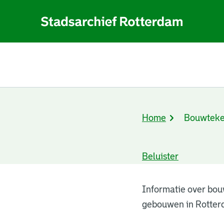
Home
Bouwteke
Kruimelpad
Beluister
Bouwtekeningen
Informatie over bou
gebouwen in Rotter
resultaten