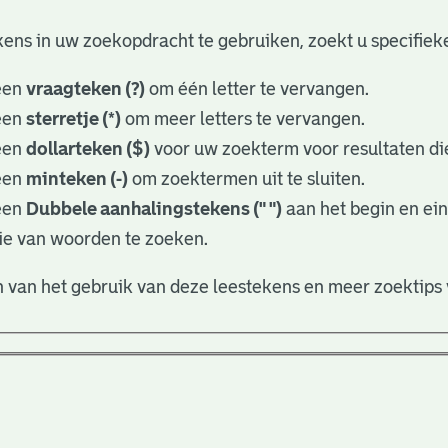
ens in uw zoekopdracht te gebruiken, zoekt u specifieker
een
vraagteken (?)
om één letter te vervangen.
een
sterretje (*)
om meer letters te vervangen.
een
dollarteken ($)
voor uw zoekterm voor resultaten die
een
minteken (-)
om zoektermen uit te sluiten.
een
Dubbele aanhalingstekens (" ")
aan het begin en ei
ie van woorden te zoeken.
 van het gebruik van deze leestekens en meer zoektips 