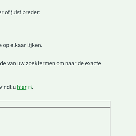
 of juist breder:
 op elkaar lijken.
nde van uw zoektermen om naar de exacte
vindt u
hier
(link
.
is
extern)