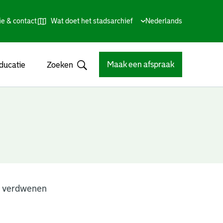
ie & contact
Wat doet het stadsarchief
Huidige
Nederlands
,
Talen
taal:
Kies
andere
taal
Maak een afspraak
ducatie
Zoeken
Open
n verdwenen