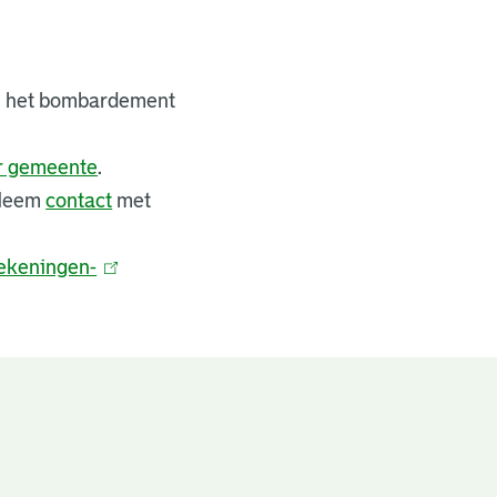
bij het bombardement
er gemeente
.
 Neem
contact
met
ekeningen-
(
l
i
n
k
i
s