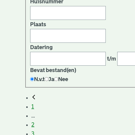
Huisnummer
Plaats
Datering
t/m
Bevat bestand(en)
N.v.t
Ja
Nee
1
...
2
3