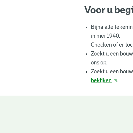
Voor u beg
Bijna alle tekeni
in mei 1940.
Checken of er toch
Zoekt u een bouw
ons op.
Zoekt u een bouw
bekijken
(
.
l
i
n
Bouwtekeningen
k
i