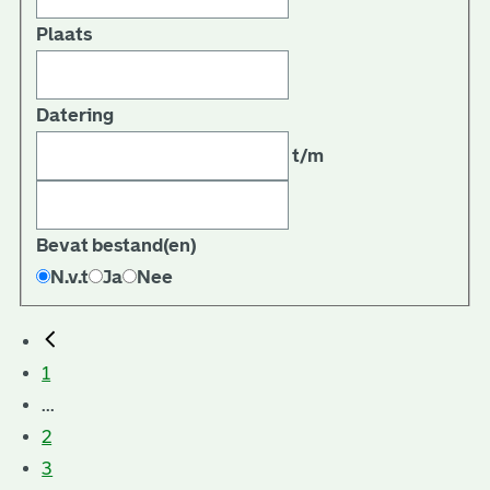
Plaats
Datering
t/m
Bevat bestand(en)
N.v.t
Ja
Nee
1
...
2
3