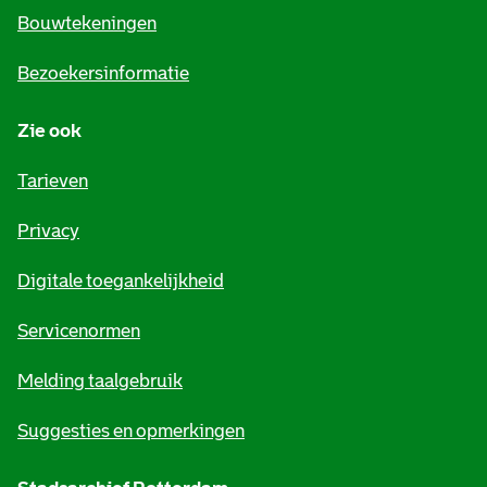
e
Bouwtekeningen
i
Bezoekersinformatie
n
Zie ook
f
o
Tarieven
r
Privacy
m
Digitale toegankelijkheid
a
t
Servicenormen
i
Melding taalgebruik
e
Suggesties en opmerkingen