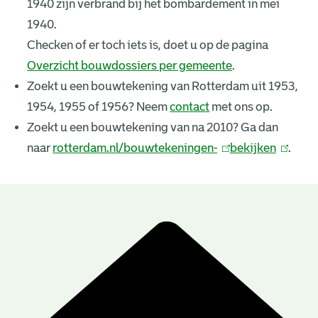
1940 zijn verbrand bij het bombardement in mei
k
1940.
e
Checken of er toch iets is, doet u op de pagina
Overzicht bouwdossiers per gemeente
.
n
Zoekt u een bouwtekening van Rotterdam uit 1953,
i
1954, 1955 of 1956? Neem
contact
met ons op.
n
Zoekt u een bouwtekening van na 2010? Ga dan
naar
rotterdam.nl/bouwtekeningen-
(
bekijken
(
.
g
l
l
e
i
i
n
n
n
B
k
k
r
o
i
i
u
e
s
s
e
e
w
s
x
x