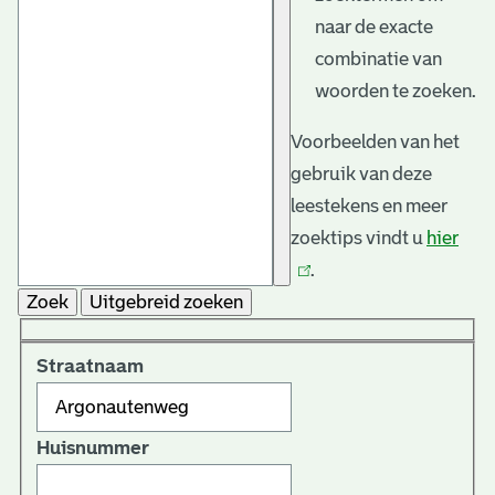
naar de exacte
combinatie van
woorden te zoeken.
Voorbeelden van het
gebruik van deze
leestekens en meer
zoektips vindt u
hier
(link
.
is
Zoek
Uitgebreid zoeken
exte
Straatnaam
Huisnummer