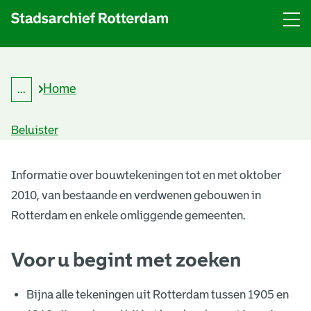
Menu
Open
menu
Home
...
K
Kruimelpad
r
uitklappen
u
Beluister
i
m
B
e
l
Informatie over bouwtekeningen tot en met oktober
o
p
2010, van bestaande en verdwenen gebouwen in
a
u
d
Rotterdam en enkele omliggende gemeenten.
w
Voor u begint met zoeken
t
e
Bijna alle tekeningen uit Rotterdam tussen 1905 en