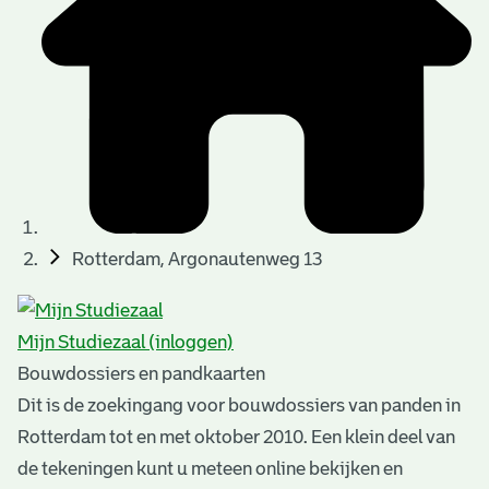
t
u
t
t
e
e
e
l
k
r
r
t
n
n
e
a
)
)
n
t
i
n
e
Rotterdam, Argonautenweg 13
g
n
e
Mijn Studiezaal (inloggen)
n
Bouwdossiers en pandkaarten
Dit is de zoekingang voor bouwdossiers van panden in
Rotterdam tot en met oktober 2010. Een klein deel van
de tekeningen kunt u meteen online bekijken en