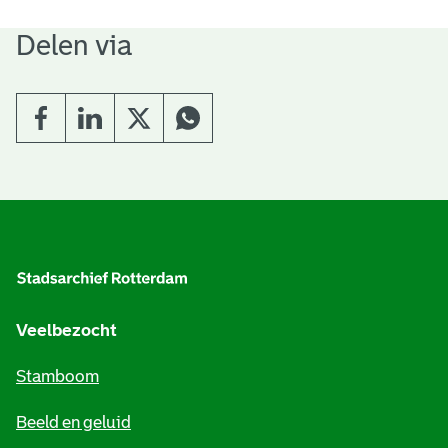
Delen via
A
l
g
e
Veelbezocht
m
Stamboom
e
Beeld en geluid
n