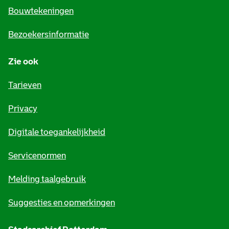
e
Bouwtekeningen
i
Bezoekersinformatie
n
Zie ook
f
o
Tarieven
r
Privacy
m
Digitale toegankelijkheid
a
t
Servicenormen
i
Melding taalgebruik
e
Suggesties en opmerkingen