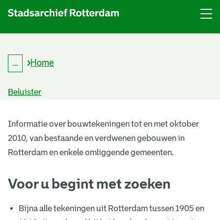
Menu
Open
menu
Home
...
K
Kruimelpad
r
uitklappen
u
Beluister
i
m
B
e
l
Informatie over bouwtekeningen tot en met oktober
o
p
2010, van bestaande en verdwenen gebouwen in
a
u
d
Rotterdam en enkele omliggende gemeenten.
w
Voor u begint met zoeken
t
e
Bijna alle tekeningen uit Rotterdam tussen 1905 en