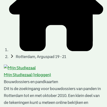
t
u
t
t
e
e
e
l
k
r
r
t
n
n
e
a
)
)
n
t
i
n
e
Rotterdam, Arguspad 19 - 21
g
n
e
Mijn Studiezaal (inloggen)
n
Bouwdossiers en pandkaarten
Dit is de zoekingang voor bouwdossiers van panden in
Rotterdam tot en met oktober 2010. Een klein deel van
de tekeningen kunt u meteen online bekijken en