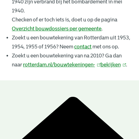
1940 zijn verbrand bij het bombardement in mei
k
1940.
e
Checken of er toch iets is, doet u op de pagina
Overzicht bouwdossiers per gemeente
.
n
Zoekt u een bouwtekening van Rotterdam uit 1953,
i
1954, 1955 of 1956? Neem
contact
met ons op.
n
Zoekt u een bouwtekening van na 2010? Ga dan
naar
rotterdam.nl/bouwtekeningen-
(
bekijken
(
.
g
l
l
e
i
i
n
n
n
B
k
k
r
o
i
i
u
e
s
s
e
e
w
s
x
x