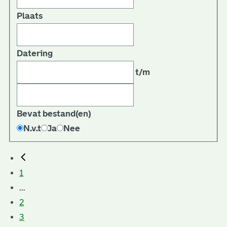
Plaats
Datering
t/m
Bevat bestand(en)
N.v.t
Ja
Nee
1
...
2
3