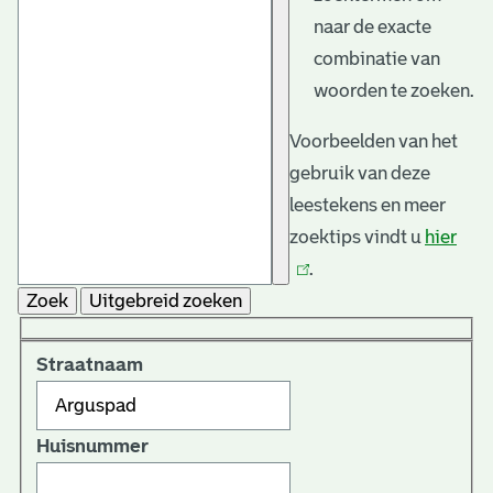
naar de exacte
combinatie van
woorden te zoeken.
Voorbeelden van het
gebruik van deze
leestekens en meer
zoektips vindt u
hier
(link
.
is
Zoek
Uitgebreid zoeken
exte
Straatnaam
Huisnummer