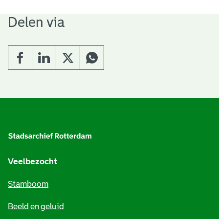
Delen via
A
l
g
e
Veelbezocht
m
Stamboom
e
Beeld en geluid
n