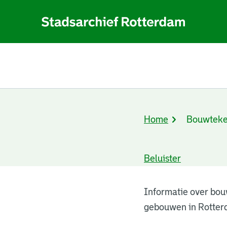
Home
Bouwteke
Kruimelpad
Beluister
Bouwtekeningen
Informatie over bou
gebouwen in Rotter
resultaten