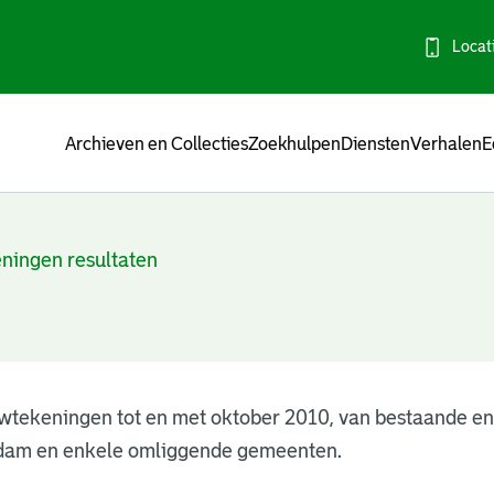
Locat
Menu
Archieven en Collecties
Zoekhulpen
Diensten
Verhalen
E
ningen resultaten
wtekeningen tot en met oktober 2010, van bestaande e
dam en enkele omliggende gemeenten.