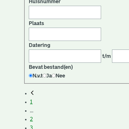
Huisnummer
Plaats
Datering
t/m
Bevat bestand(en)
N.v.t
Ja
Nee
1
...
2
3