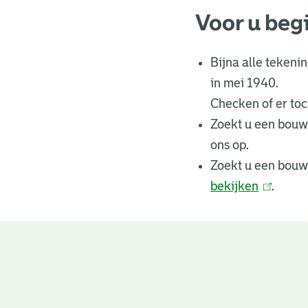
Voor u beg
Bijna alle tekeni
in mei 1940.
Checken of er toch
Zoekt u een bouw
ons op.
Zoekt u een bouw
bekijken
(
.
l
i
n
Bouwtekeningen
k
i