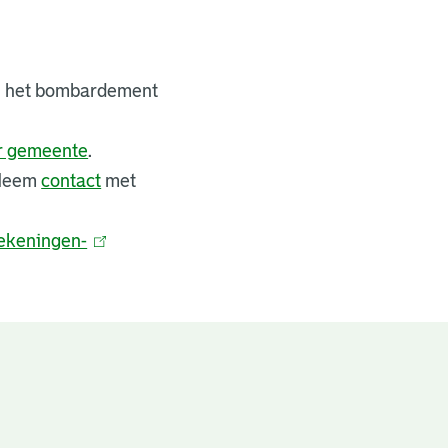
bij het bombardement
er gemeente
.
 Neem
contact
met
ekeningen-
(
l
i
n
k
i
s