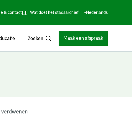
ie & contact
Wat doet het stadsarchief
Huidige
Nederlands
,
Talen
taal:
Kies
andere
taal
Maak een afspraak
ducatie
Zoeken
Open
n verdwenen