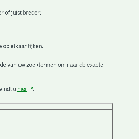
 of juist breder:
 op elkaar lijken.
nde van uw zoektermen om naar de exacte
vindt u
hier
(link
.
is
extern)