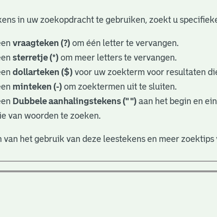
ens in uw zoekopdracht te gebruiken, zoekt u specifieker
een
vraagteken (?)
om één letter te vervangen.
een
sterretje (*)
om meer letters te vervangen.
een
dollarteken ($)
voor uw zoekterm voor resultaten die
een
minteken (-)
om zoektermen uit te sluiten.
een
Dubbele aanhalingstekens (" ")
aan het begin en ei
ie van woorden te zoeken.
 van het gebruik van deze leestekens en meer zoektips 