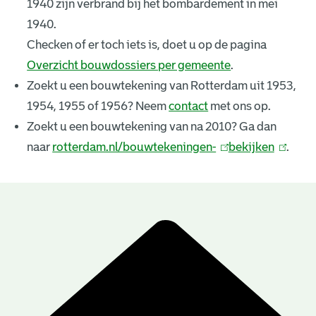
1940 zijn verbrand bij het bombardement in mei
k
1940.
e
Checken of er toch iets is, doet u op de pagina
Overzicht bouwdossiers per gemeente
.
n
Zoekt u een bouwtekening van Rotterdam uit 1953,
i
1954, 1955 of 1956? Neem
contact
met ons op.
n
Zoekt u een bouwtekening van na 2010? Ga dan
naar
rotterdam.nl/bouwtekeningen-
(
bekijken
(
.
g
l
l
e
i
i
n
n
n
B
k
k
r
o
i
i
u
e
s
s
e
e
w
s
x
x