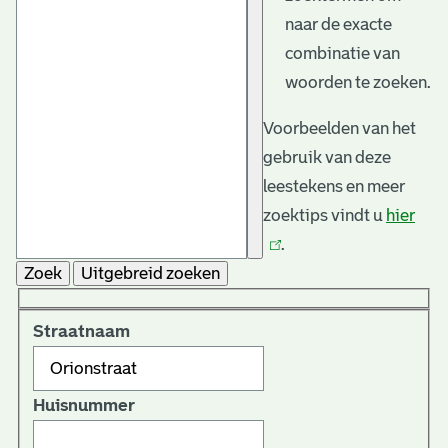
naar de exacte
combinatie van
woorden te zoeken.
Voorbeelden van het
gebruik van deze
leestekens en meer
zoektips vindt u
hier
(link
.
is
Zoek
Uitgebreid zoeken
exte
Straatnaam
Huisnummer