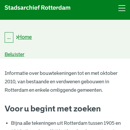
Menu
Open
menu
Home
...
K
Kruimelpad
r
uitklappen
u
Beluister
i
m
B
e
l
Informatie over bouwtekeningen tot en met oktober
o
p
2010, van bestaande en verdwenen gebouwen in
a
u
d
Rotterdam en enkele omliggende gemeenten.
w
Voor u begint met zoeken
t
e
Bijna alle tekeningen uit Rotterdam tussen 1905 en