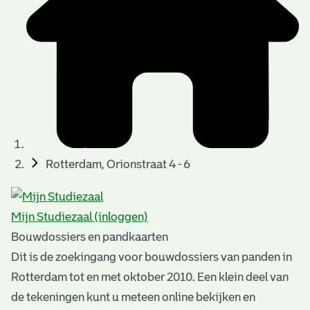
t
u
t
t
e
e
e
l
k
r
r
t
n
n
e
a
)
)
n
t
i
n
e
Rotterdam, Orionstraat 4 - 6
g
n
e
Mijn Studiezaal (inloggen)
n
Bouwdossiers en pandkaarten
Dit is de zoekingang voor bouwdossiers van panden in
Rotterdam tot en met oktober 2010. Een klein deel van
de tekeningen kunt u meteen online bekijken en