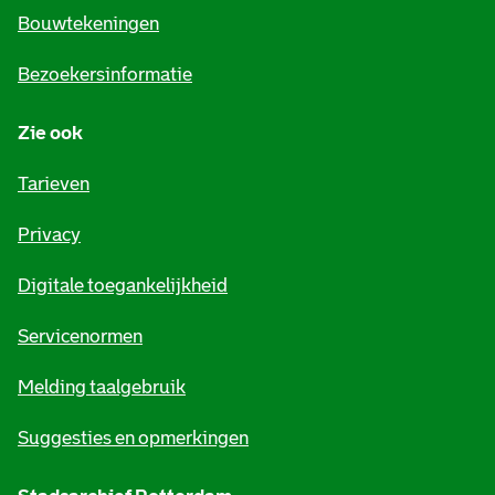
e
Bouwtekeningen
i
Bezoekersinformatie
n
Zie ook
f
o
Tarieven
r
Privacy
m
Digitale toegankelijkheid
a
t
Servicenormen
i
Melding taalgebruik
e
Suggesties en opmerkingen