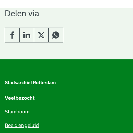
Delen via
A
l
g
e
Veelbezocht
m
Stamboom
e
Beeld en geluid
n