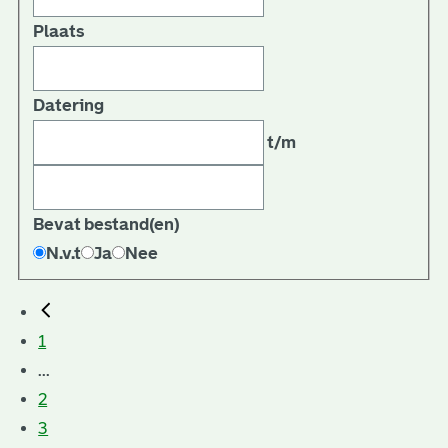
Plaats
Datering
t/m
Bevat bestand(en)
N.v.t
Ja
Nee
1
...
2
3