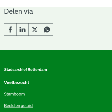
Delen via
A
l
g
e
Veelbezocht
m
Stamboom
e
Beeld en geluid
n