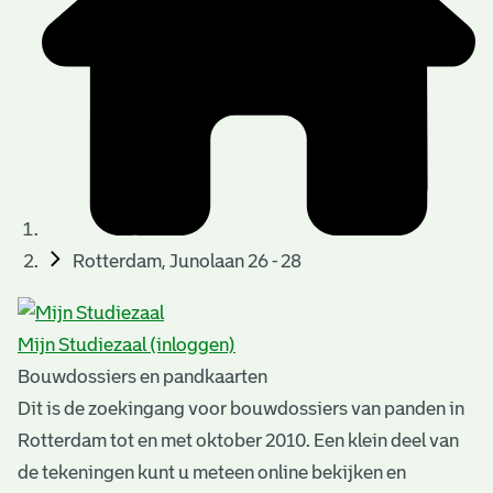
t
u
t
t
e
e
e
l
k
r
r
t
n
n
e
a
)
)
n
t
i
n
e
Rotterdam, Junolaan 26 - 28
g
n
e
Mijn Studiezaal (inloggen)
n
Bouwdossiers en pandkaarten
Dit is de zoekingang voor bouwdossiers van panden in
Rotterdam tot en met oktober 2010. Een klein deel van
de tekeningen kunt u meteen online bekijken en