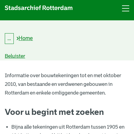
Menu
Open
menu
Home
...
K
Kruimelpad
r
uitklappen
u
Beluister
i
m
B
e
l
Informatie over bouwtekeningen tot en met oktober
o
p
2010, van bestaande en verdwenen gebouwen in
a
u
d
Rotterdam en enkele omliggende gemeenten.
w
Voor u begint met zoeken
t
e
Bijna alle tekeningen uit Rotterdam tussen 1905 en