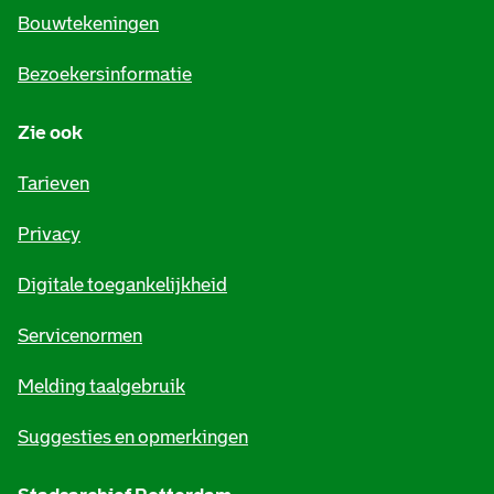
e
Bouwtekeningen
i
Bezoekersinformatie
n
Zie ook
f
o
Tarieven
r
Privacy
m
Digitale toegankelijkheid
a
t
Servicenormen
i
Melding taalgebruik
e
Suggesties en opmerkingen