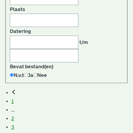
Plaats
Datering
t/m
Bevat bestand(en)
N.v.t
Ja
Nee
1
...
2
3