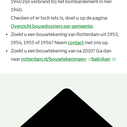
1940 zijn verbrand bij het bombardement in mei
k
1940.
e
Checken of er toch iets is, doet u op de pagina
Overzicht bouwdossiers per gemeente
.
n
Zoekt u een bouwtekening van Rotterdam uit 1953,
i
1954, 1955 of 1956? Neem
contact
met ons op.
n
Zoekt u een bouwtekening van na 2010? Ga dan
naar
rotterdam.nl/bouwtekeningen-
(
bekijken
(
.
g
l
l
e
i
i
n
n
n
B
k
k
r
o
i
i
u
e
s
s
e
e
w
s
x
x