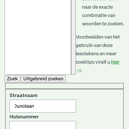
naar de exacte
combinatie van
woorden te zoeken.
Voorbeelden van het
gebruik van deze
leestekens en meer
zoektips vindt u
hier
(link
.
is
Zoek
Uitgebreid zoeken
exte
Straatnaam
Huisnummer