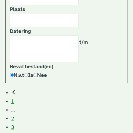
Plaats
Datering
t/m
Bevat bestand(en)
N.v.t
Ja
Nee
1
...
2
3