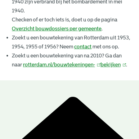
1940 zijn verbrand bij het bombardement in mei
k
1940.
e
Checken of er toch iets is, doet u op de pagina
Overzicht bouwdossiers per gemeente
.
n
Zoekt u een bouwtekening van Rotterdam uit 1953,
i
1954, 1955 of 1956? Neem
contact
met ons op.
n
Zoekt u een bouwtekening van na 2010? Ga dan
naar
rotterdam.nl/bouwtekeningen-
(
bekijken
(
.
g
l
l
e
i
i
n
n
n
B
k
k
r
o
i
i
u
e
s
s
e
e
w
s
x
x