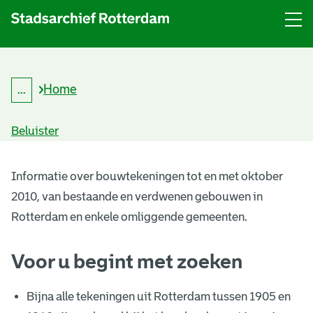
Menu
Open
menu
Home
...
K
Kruimelpad
r
uitklappen
u
Beluister
i
m
B
e
l
Informatie over bouwtekeningen tot en met oktober
o
p
2010, van bestaande en verdwenen gebouwen in
a
u
d
Rotterdam en enkele omliggende gemeenten.
w
Voor u begint met zoeken
t
e
Bijna alle tekeningen uit Rotterdam tussen 1905 en