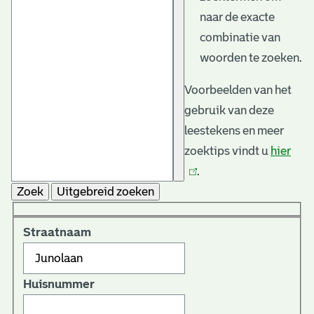
naar de exacte
combinatie van
woorden te zoeken.
Voorbeelden van het
gebruik van deze
leestekens en meer
zoektips vindt u
hier
(link
.
is
Zoek
Uitgebreid zoeken
exte
Straatnaam
Huisnummer