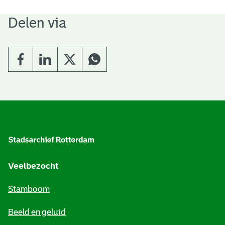
Delen via
A
l
g
e
Veelbezocht
m
Stamboom
e
Beeld en geluid
n