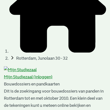
t
u
t
t
e
e
e
l
k
r
r
t
n
n
e
a
)
)
n
t
i
n
e
Rotterdam, Junolaan 30 - 32
g
n
e
Mijn Studiezaal (inloggen)
n
Bouwdossiers en pandkaarten
Dit is de zoekingang voor bouwdossiers van panden in
Rotterdam tot en met oktober 2010. Een klein deel van
de tekeningen kunt u meteen online bekijken en