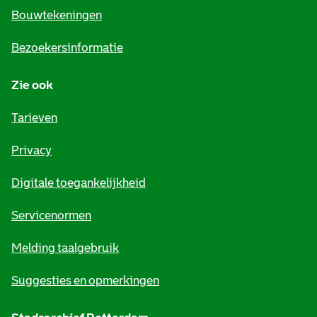
e
Bouwtekeningen
i
Bezoekersinformatie
n
Zie ook
f
o
Tarieven
r
Privacy
m
Digitale toegankelijkheid
a
t
Servicenormen
i
Melding taalgebruik
e
Suggesties en opmerkingen