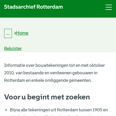
Menu
Open
menu
Home
...
K
Kruimelpad
r
uitklappen
u
Beluister
i
m
B
e
l
Informatie over bouwtekeningen tot en met oktober
o
p
2010, van bestaande en verdwenen gebouwen in
a
u
d
Rotterdam en enkele omliggende gemeenten.
w
Voor u begint met zoeken
t
e
Bijna alle tekeningen uit Rotterdam tussen 1905 en