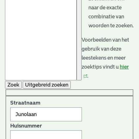
naar de exacte
combinatie van
woorden te zoeken.
Voorbeelden van het
gebruik van deze
leestekens en meer
zoektips vindt u
hier
(link
.
is
Zoek
Uitgebreid zoeken
exte
Straatnaam
Huisnummer