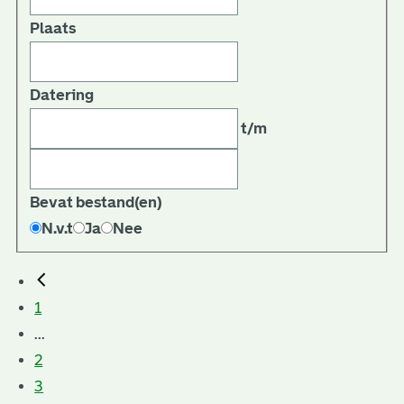
Plaats
Datering
t/m
Bevat bestand(en)
N.v.t
Ja
Nee
1
...
2
3