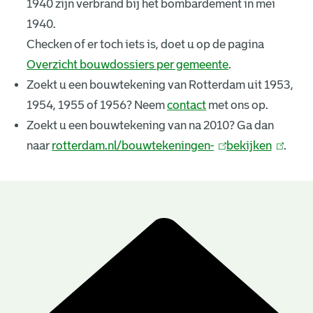
1940 zijn verbrand bij het bombardement in mei
k
1940.
e
Checken of er toch iets is, doet u op de pagina
Overzicht bouwdossiers per gemeente
.
n
Zoekt u een bouwtekening van Rotterdam uit 1953,
i
1954, 1955 of 1956? Neem
contact
met ons op.
n
Zoekt u een bouwtekening van na 2010? Ga dan
naar
rotterdam.nl/bouwtekeningen-
(
bekijken
(
.
g
l
l
e
i
i
n
n
n
B
k
k
r
o
i
i
u
e
s
s
e
e
w
s
x
x