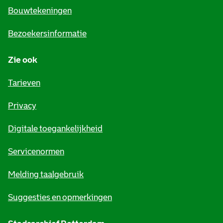
e
Bouwtekeningen
i
Bezoekersinformatie
n
Zie ook
f
o
Tarieven
r
Privacy
m
Digitale toegankelijkheid
a
t
Servicenormen
i
Melding taalgebruik
e
Suggesties en opmerkingen