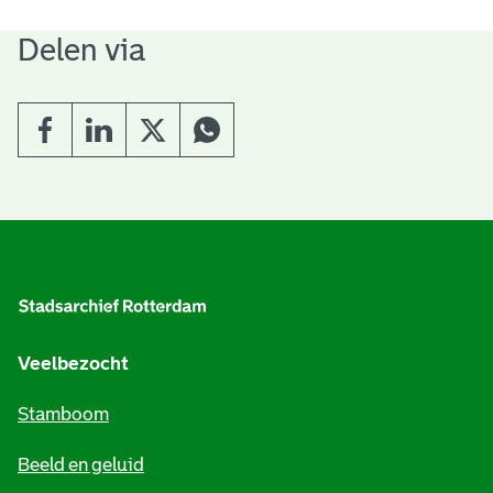
Delen via
A
l
g
e
Veelbezocht
m
Stamboom
e
Beeld en geluid
n