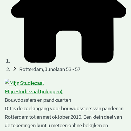
t
u
t
t
e
e
e
l
k
r
r
t
n
n
e
a
)
)
n
t
i
n
e
Rotterdam, Junolaan 53 - 57
g
n
e
Mijn Studiezaal (inloggen)
n
Bouwdossiers en pandkaarten
Dit is de zoekingang voor bouwdossiers van panden in
Rotterdam tot en met oktober 2010. Een klein deel van
de tekeningen kunt u meteen online bekijken en