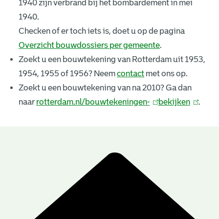
1940 zijn verbrand bij het bombardement in mei
k
1940.
e
Checken of er toch iets is, doet u op de pagina
Overzicht bouwdossiers per gemeente
.
n
Zoekt u een bouwtekening van Rotterdam uit 1953,
i
1954, 1955 of 1956? Neem
contact
met ons op.
n
Zoekt u een bouwtekening van na 2010? Ga dan
naar
rotterdam.nl/bouwtekeningen-
(
bekijken
(
.
g
l
l
e
i
i
n
n
n
B
k
k
r
o
i
i
u
e
s
s
e
e
w
s
x
x