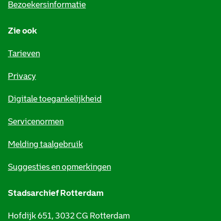
Bezoekersinformatie
n
Zie ook
f
o
Tarieven
r
Privacy
m
Digitale toegankelijkheid
a
t
Servicenormen
i
Melding taalgebruik
e
Suggesties en opmerkingen
Stadsarchief Rotterdam
Hofdijk 651, 3032 CG Rotterdam