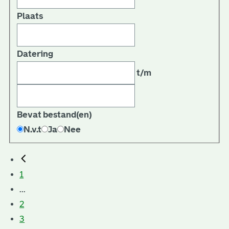
Plaats
Datering
t/m
Bevat bestand(en)
N.v.t
Ja
Nee
1
...
2
3