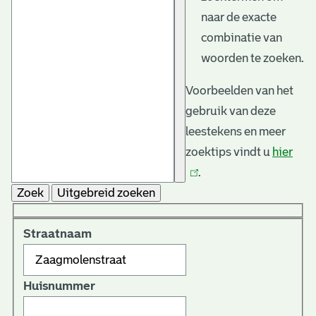
naar de exacte
combinatie van
woorden te zoeken.
Voorbeelden van het
gebruik van deze
leestekens en meer
zoektips vindt u
hier
(link
.
is
Zoek
Uitgebreid zoeken
exte
Straatnaam
Huisnummer