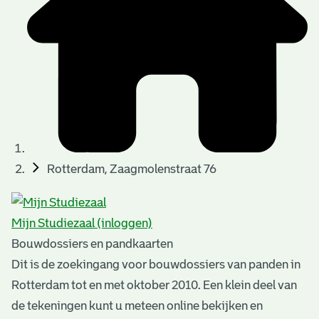
t
u
t
t
e
e
e
l
k
r
r
t
n
n
e
a
)
)
n
t
i
n
e
Rotterdam, Zaagmolenstraat 76
g
n
e
Mijn Studiezaal (inloggen)
n
Bouwdossiers en pandkaarten
Dit is de zoekingang voor bouwdossiers van panden in
Rotterdam tot en met oktober 2010. Een klein deel van
de tekeningen kunt u meteen online bekijken en