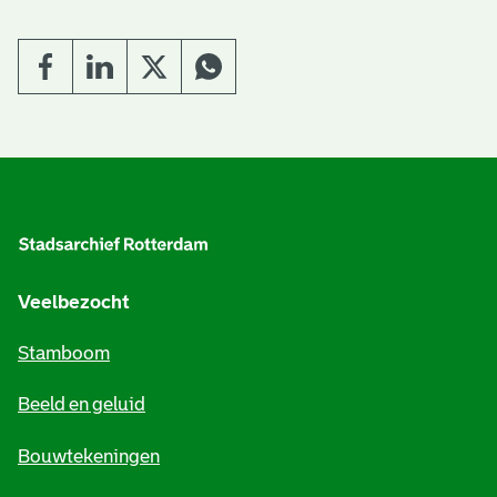
A
l
g
e
Veelbezocht
m
Stamboom
e
Beeld en geluid
n
e
Bouwtekeningen
i