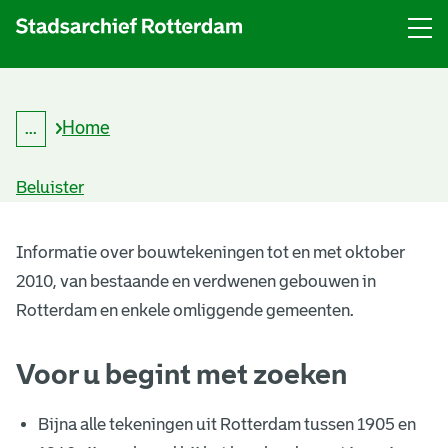
Menu
Open
menu
Home
...
K
Kruimelpad
r
uitklappen
u
Beluister
i
m
B
e
l
Informatie over bouwtekeningen tot en met oktober
o
p
2010, van bestaande en verdwenen gebouwen in
a
u
d
Rotterdam en enkele omliggende gemeenten.
w
Voor u begint met zoeken
t
e
Bijna alle tekeningen uit Rotterdam tussen 1905 en