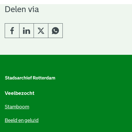
Delen via
A
l
g
e
Veelbezocht
m
Stamboom
e
Beeld en geluid
n