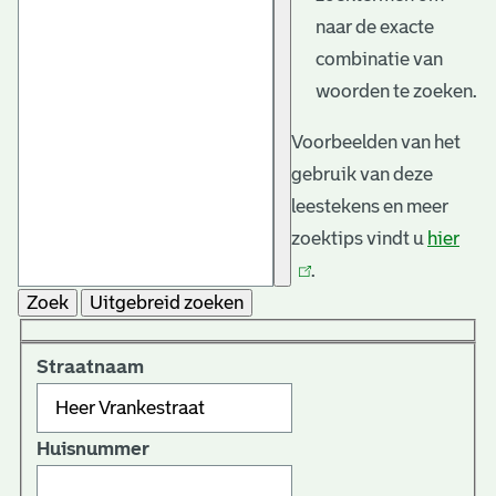
naar de exacte
combinatie van
woorden te zoeken.
Voorbeelden van het
gebruik van deze
leestekens en meer
zoektips vindt u
hier
(link
.
is
Zoek
Uitgebreid zoeken
exte
Straatnaam
Huisnummer