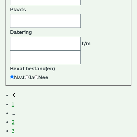
Plaats
Datering
t/m
Bevat bestand(en)
N.v.t
Ja
Nee
1
...
2
3