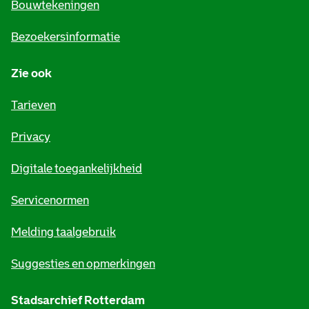
e
Bouwtekeningen
i
Bezoekersinformatie
n
Zie ook
f
o
Tarieven
r
Privacy
m
Digitale toegankelijkheid
a
t
Servicenormen
i
Melding taalgebruik
e
Suggesties en opmerkingen
Stadsarchief Rotterdam