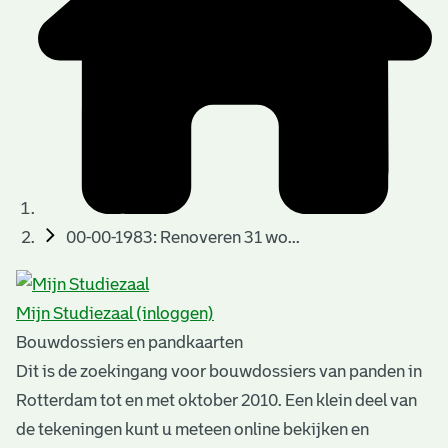
t
u
t
t
e
e
e
l
k
r
r
t
n
n
e
a
)
)
n
t
i
n
e
00-00-1983: Renoveren 31 wo...
g
n
e
Mijn Studiezaal (inloggen)
n
Bouwdossiers en pandkaarten
Dit is de zoekingang voor bouwdossiers van panden in
Rotterdam tot en met oktober 2010. Een klein deel van
de tekeningen kunt u meteen online bekijken en