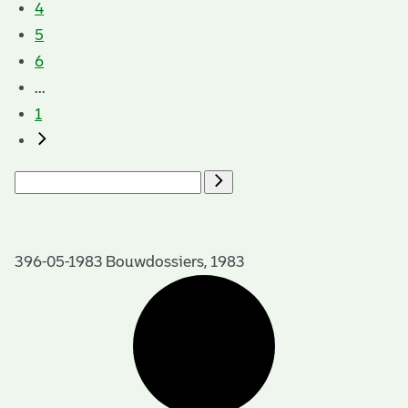
4
5
6
...
1
396-05-1983 Bouwdossiers, 1983