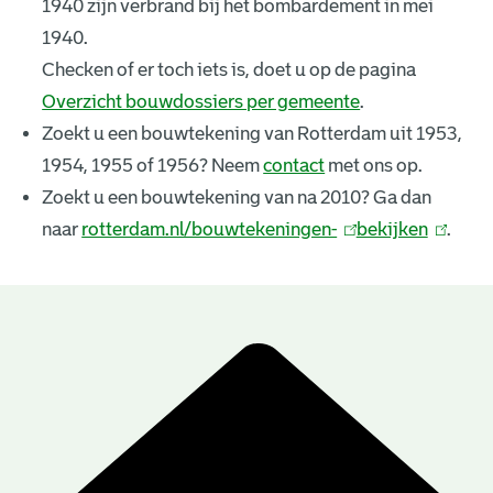
1940 zijn verbrand bij het bombardement in mei
k
1940.
e
Checken of er toch iets is, doet u op de pagina
Overzicht bouwdossiers per gemeente
.
n
Zoekt u een bouwtekening van Rotterdam uit 1953,
i
1954, 1955 of 1956? Neem
contact
met ons op.
n
Zoekt u een bouwtekening van na 2010? Ga dan
naar
rotterdam.nl/bouwtekeningen-
(
bekijken
(
.
g
l
l
e
i
i
n
n
n
B
k
k
r
o
i
i
u
e
s
s
e
e
w
s
x
x