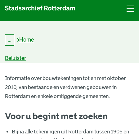
Menu
Open
menu
Home
...
K
Kruimelpad
r
uitklappen
u
Beluister
i
m
B
e
l
Informatie over bouwtekeningen tot en met oktober
o
p
2010, van bestaande en verdwenen gebouwen in
a
u
d
Rotterdam en enkele omliggende gemeenten.
w
Voor u begint met zoeken
t
e
Bijna alle tekeningen uit Rotterdam tussen 1905 en