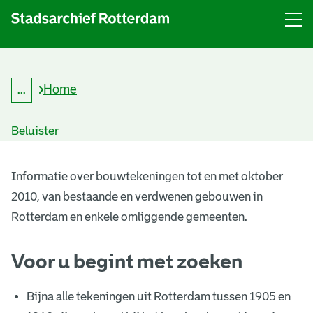
Menu
Open
menu
Home
...
K
Kruimelpad
r
uitklappen
u
Beluister
i
m
B
e
l
Informatie over bouwtekeningen tot en met oktober
o
p
2010, van bestaande en verdwenen gebouwen in
a
u
d
Rotterdam en enkele omliggende gemeenten.
w
Voor u begint met zoeken
t
e
Bijna alle tekeningen uit Rotterdam tussen 1905 en