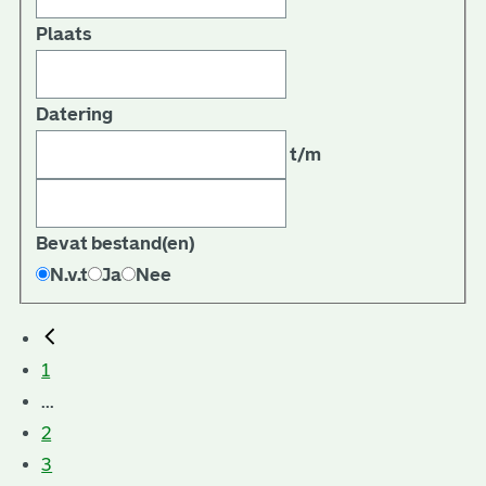
Plaats
Datering
t/m
Bevat bestand(en)
N.v.t
Ja
Nee
1
...
2
3