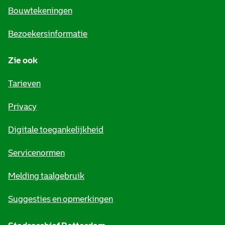
e
Bouwtekeningen
i
Bezoekersinformatie
n
Zie ook
f
o
Tarieven
r
Privacy
m
Digitale toegankelijkheid
a
t
Servicenormen
i
Melding taalgebruik
e
Suggesties en opmerkingen