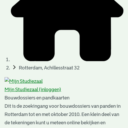
t
u
t
t
e
e
e
l
k
r
r
t
n
n
e
a
)
)
n
t
i
n
e
Rotterdam, Achillesstraat 32
g
n
e
Mijn Studiezaal (inloggen)
n
Bouwdossiers en pandkaarten
Dit is de zoekingang voor bouwdossiers van panden in
Rotterdam tot en met oktober 2010. Een klein deel van
de tekeningen kunt u meteen online bekijken en