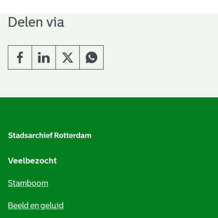
Delen via
A
l
g
e
Veelbezocht
m
Stamboom
e
Beeld en geluid
n