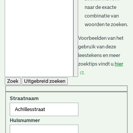
naar de exacte
combinatie van
woorden te zoeken.
Voorbeelden van het
gebruik van deze
leestekens en meer
zoektips vindt u
hier
(link
.
is
Zoek
Uitgebreid zoeken
exte
Straatnaam
Huisnummer