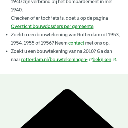
1940 zijn verbrand bij het bombardement in mei
k
1940.
e
Checken of er toch iets is, doet u op de pagina
Overzicht bouwdossiers per gemeente
.
n
Zoekt u een bouwtekening van Rotterdam uit 1953,
i
1954, 1955 of 1956? Neem
contact
met ons op.
n
Zoekt u een bouwtekening van na 2010? Ga dan
naar
rotterdam.nl/bouwtekeningen-
(
bekijken
(
.
g
l
l
e
i
i
n
n
n
B
k
k
r
o
i
i
u
e
s
s
e
e
w
s
x
x