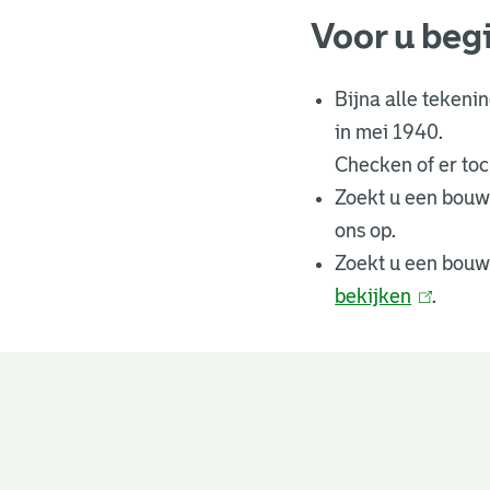
Voor u beg
Bijna alle tekeni
in mei 1940.
Checken of er toch
Zoekt u een bouw
ons op.
Zoekt u een bouw
bekijken
(
.
l
i
n
Bouwtekeningen
k
i