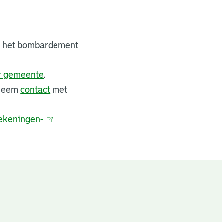
bij het bombardement
er gemeente
.
 Neem
contact
met
ekeningen-
(
l
i
n
k
i
s