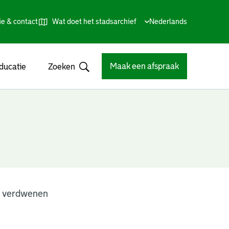
ie & contact
Wat doet het stadsarchief
Huidige
Nederlands
,
Talen
taal:
Kies
andere
taal
Maak een afspraak
ducatie
Zoeken
Open
n verdwenen