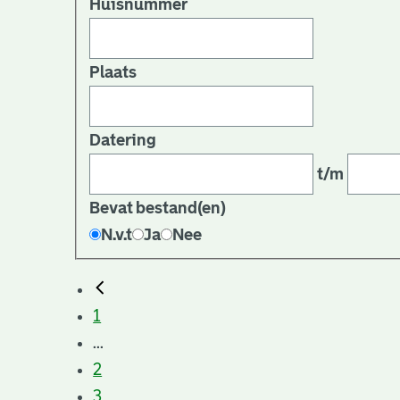
Huisnummer
Plaats
Datering
t/m
Bevat bestand(en)
N.v.t
Ja
Nee
1
...
2
3