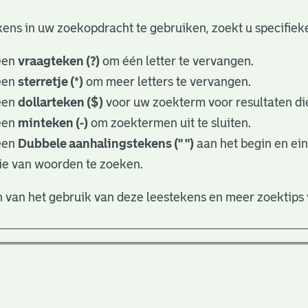
ens in uw zoekopdracht te gebruiken, zoekt u specifieker
een
vraagteken (?)
om één letter te vervangen.
een
sterretje (*)
om meer letters te vervangen.
een
dollarteken ($)
voor uw zoekterm voor resultaten die
een
minteken (-)
om zoektermen uit te sluiten.
een
Dubbele aanhalingstekens (" ")
aan het begin en ei
ie van woorden te zoeken.
 van het gebruik van deze leestekens en meer zoektips 