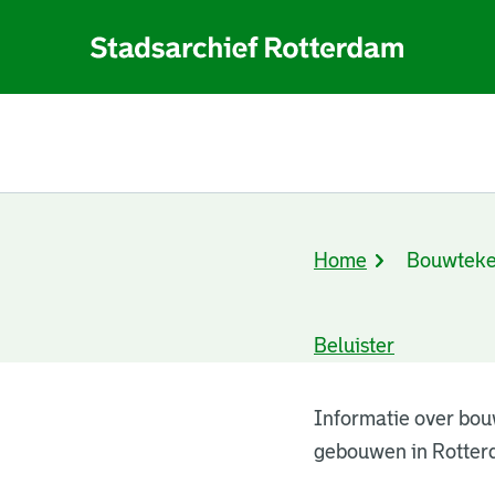
Home
Bouwteke
Kruimelpad
Beluister
Bouwtekeningen
Informatie over bou
gebouwen in Rotter
resultaten