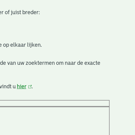
 of juist breder:
 op elkaar lijken.
nde van uw zoektermen om naar de exacte
vindt u
hier
(link
.
is
extern)