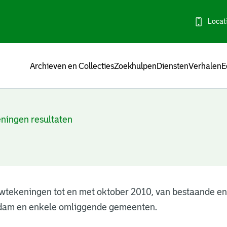
Locat
Menu
Archieven en Collecties
Zoekhulpen
Diensten
Verhalen
E
ningen resultaten
wtekeningen tot en met oktober 2010, van bestaande e
dam en enkele omliggende gemeenten.