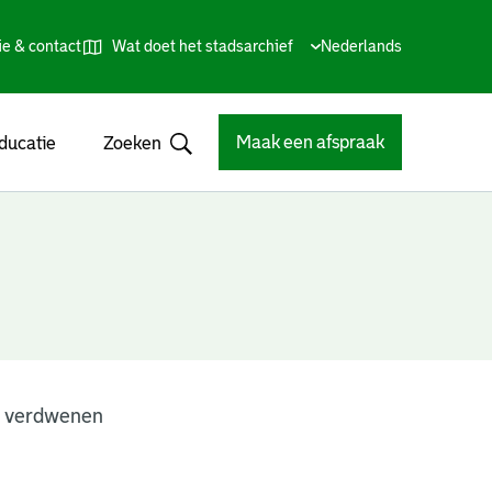
ie & contact
Wat doet het stadsarchief
Huidige
Nederlands
,
Talen
taal:
Kies
andere
taal
Maak een afspraak
ducatie
Zoeken
Open
n verdwenen