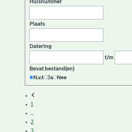
Huisnummer
Plaats
Datering
t/m
Bevat bestand(en)
N.v.t
Ja
Nee
1
...
2
3