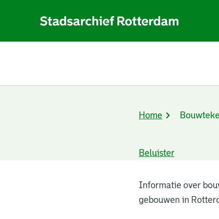
Home
Bouwteke
Kruimelpad
Beluister
Bouwtekeningen
Informatie over bou
gebouwen in Rotter
resultaten