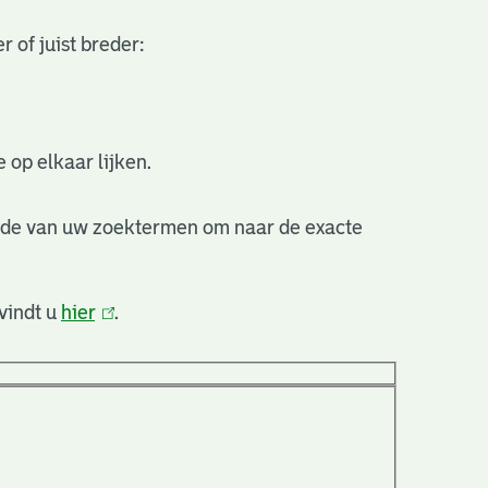
 of juist breder:
 op elkaar lijken.
nde van uw zoektermen om naar de exacte
vindt u
hier
(link
.
is
extern)