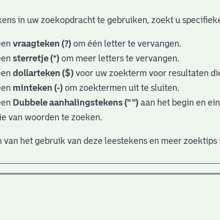
ens in uw zoekopdracht te gebruiken, zoekt u specifieker
een
vraagteken (?)
om één letter te vervangen.
een
sterretje (*)
om meer letters te vervangen.
een
dollarteken ($)
voor uw zoekterm voor resultaten die
een
minteken (-)
om zoektermen uit te sluiten.
een
Dubbele aanhalingstekens (" ")
aan het begin en ei
ie van woorden te zoeken.
 van het gebruik van deze leestekens en meer zoektips 