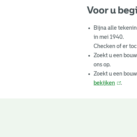
Voor u beg
Bijna alle tekeni
in mei 1940.
Checken of er toch
Zoekt u een bouw
ons op.
Zoekt u een bouw
bekijken
(
.
l
i
n
Bouwtekeningen
k
i