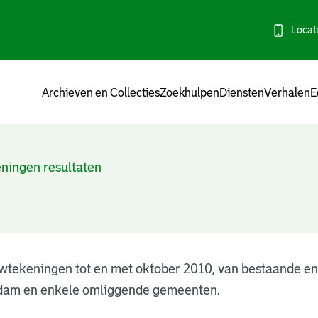
Locat
Menu
Archieven en Collecties
Zoekhulpen
Diensten
Verhalen
E
ningen resultaten
wtekeningen tot en met oktober 2010, van bestaande e
dam en enkele omliggende gemeenten.