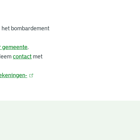
bij het bombardement
er gemeente
.
 Neem
contact
met
ekeningen-
(
l
i
n
k
i
s