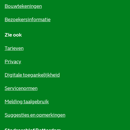
e
Bouwtekeningen
i
Bezoekersinformatie
n
Zie ook
f
o
Tarieven
r
Privacy
m
Digitale toegankelijkheid
a
t
Servicenormen
i
Melding taalgebruik
e
Suggesties en opmerkingen