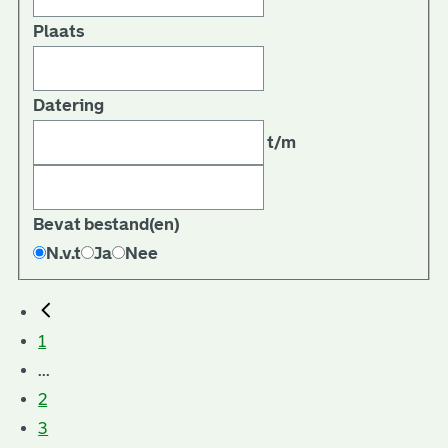
Plaats
Datering
t/m
Bevat bestand(en)
N.v.t
Ja
Nee
1
...
2
3