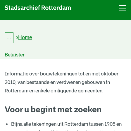
Menu
Open
menu
Home
...
K
Kruimelpad
r
uitklappen
u
Beluister
i
m
B
e
l
Informatie over bouwtekeningen tot en met oktober
o
p
2010, van bestaande en verdwenen gebouwen in
a
u
d
Rotterdam en enkele omliggende gemeenten.
w
Voor u begint met zoeken
t
e
Bijna alle tekeningen uit Rotterdam tussen 1905 en