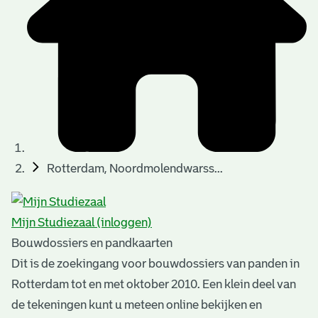
t
u
t
t
e
e
e
l
k
r
r
t
n
n
e
a
)
)
n
t
i
n
e
Rotterdam, Noordmolendwarss...
g
n
e
Mijn Studiezaal (inloggen)
n
Bouwdossiers en pandkaarten
Dit is de zoekingang voor bouwdossiers van panden in
Rotterdam tot en met oktober 2010. Een klein deel van
de tekeningen kunt u meteen online bekijken en