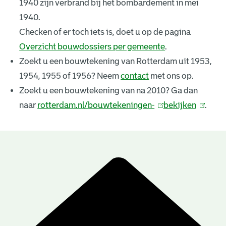
1940 zijn verbrand bij het bombardement in mei
k
1940.
e
Checken of er toch iets is, doet u op de pagina
Overzicht bouwdossiers per gemeente
.
n
Zoekt u een bouwtekening van Rotterdam uit 1953,
i
1954, 1955 of 1956? Neem
contact
met ons op.
n
Zoekt u een bouwtekening van na 2010? Ga dan
naar
rotterdam.nl/bouwtekeningen-
(
bekijken
(
.
g
l
l
e
i
i
n
n
n
B
k
k
r
o
i
i
u
e
s
s
e
e
w
s
x
x