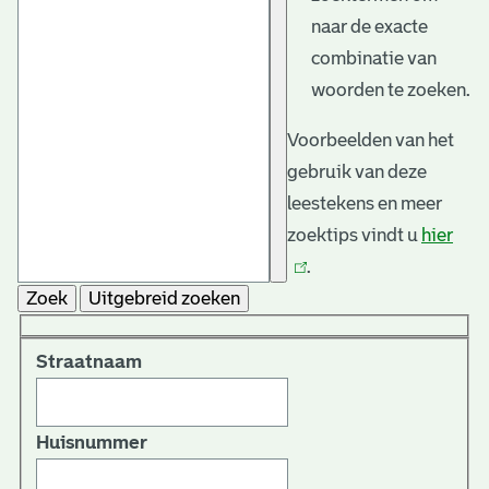
naar de exacte
combinatie van
woorden te zoeken.
Voorbeelden van het
gebruik van deze
leestekens en meer
zoektips vindt u
hier
(link
.
is
Zoek
Uitgebreid zoeken
exte
Straatnaam
Huisnummer