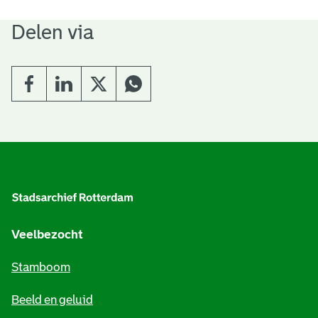
Delen via
A
l
g
e
Veelbezocht
m
Stamboom
e
Beeld en geluid
n