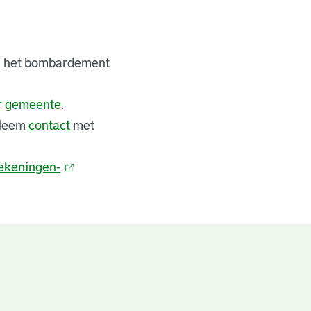
bij het bombardement
er gemeente
.
 Neem
contact
met
ekeningen-
(
l
i
n
k
i
s