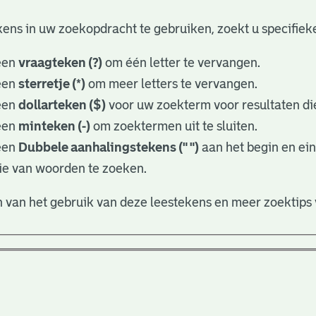
ens in uw zoekopdracht te gebruiken, zoekt u specifieker
een
vraagteken (?)
om één letter te vervangen.
een
sterretje (*)
om meer letters te vervangen.
een
dollarteken ($)
voor uw zoekterm voor resultaten die
een
minteken (-)
om zoektermen uit te sluiten.
een
Dubbele aanhalingstekens (" ")
aan het begin en ei
ie van woorden te zoeken.
 van het gebruik van deze leestekens en meer zoektips 