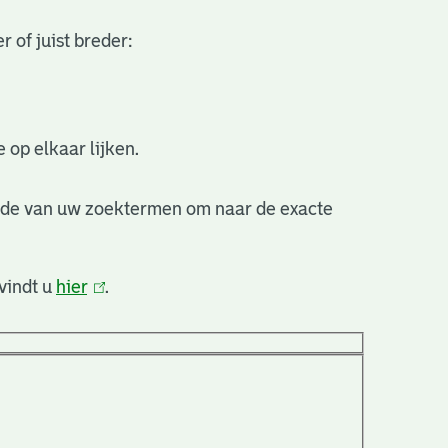
 of juist breder:
 op elkaar lijken.
nde van uw zoektermen om naar de exacte
vindt u
hier
(link
.
is
extern)