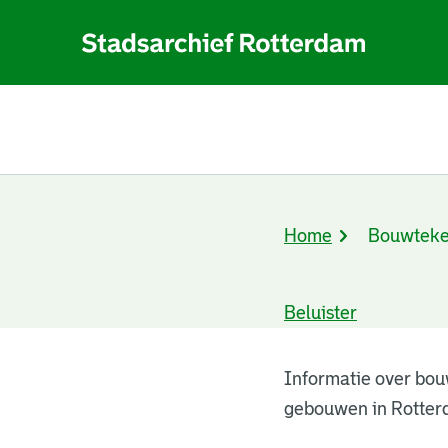
Home
Bouwteke
Kruimelpad
Beluister
Bouwtekeningen
Informatie over bou
gebouwen in Rotter
resultaten