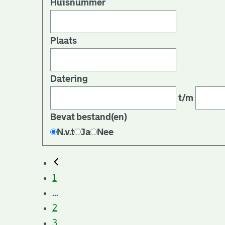
Huisnummer
Plaats
Datering
t/m
Bevat bestand(en)
N.v.t
Ja
Nee
1
...
2
3