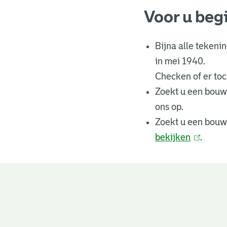
Voor u beg
Bijna alle tekeni
in mei 1940.
Checken of er toch
Zoekt u een bouw
ons op.
Zoekt u een bouw
bekijken
(
.
l
i
n
Bouwtekeningen
k
i