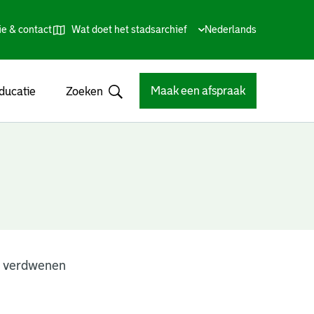
ie & contact
Wat doet het stadsarchief
Huidige
Nederlands
,
Talen
taal:
Kies
andere
taal
Maak een afspraak
ducatie
Zoeken
Open
n verdwenen