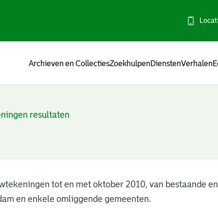
Locat
Menu
Archieven en Collecties
Zoekhulpen
Diensten
Verhalen
E
ningen resultaten
wtekeningen tot en met oktober 2010, van bestaande e
dam en enkele omliggende gemeenten.