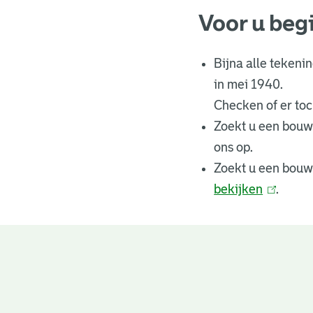
Voor u beg
Bijna alle tekeni
in mei 1940.
Checken of er toch
Zoekt u een bouw
ons op.
Zoekt u een bouw
bekijken
(
.
l
i
n
Bouwtekeningen
k
i