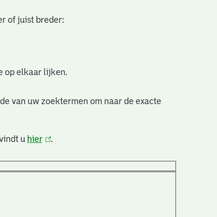
 of juist breder:
 op elkaar lijken.
nde van uw zoektermen om naar de exacte
vindt u
hier
(link
.
is
extern)