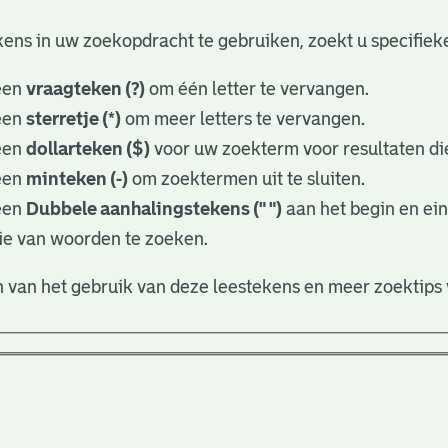
ens in uw zoekopdracht te gebruiken, zoekt u specifieker
een
vraagteken (?)
om één letter te vervangen.
een
sterretje (*)
om meer letters te vervangen.
een
dollarteken ($)
voor uw zoekterm voor resultaten die
een
minteken (-)
om zoektermen uit te sluiten.
een
Dubbele aanhalingstekens (" ")
aan het begin en ei
ie van woorden te zoeken.
 van het gebruik van deze leestekens en meer zoektips 