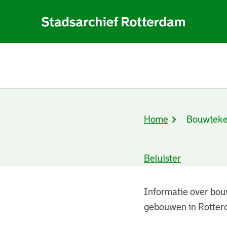
Home
Bouwteke
Kruimelpad
Beluister
Bouwtekeningen
Informatie over bou
gebouwen in Rotter
resultaten