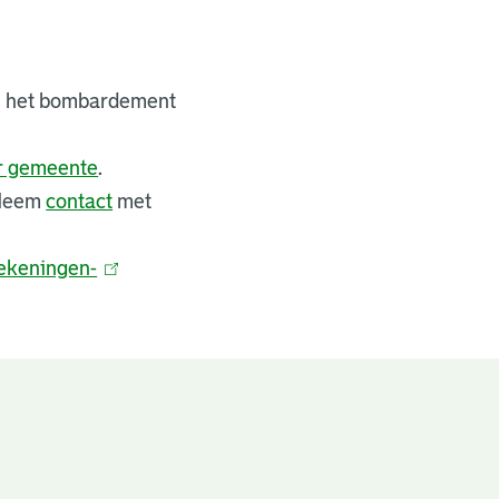
bij het bombardement
er gemeente
.
 Neem
contact
met
ekeningen-
(
l
i
n
k
i
s