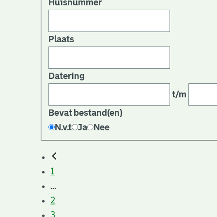
Huisnummer
Plaats
Datering
t/m
Bevat bestand(en)
N.v.t
Ja
Nee
1
...
2
3