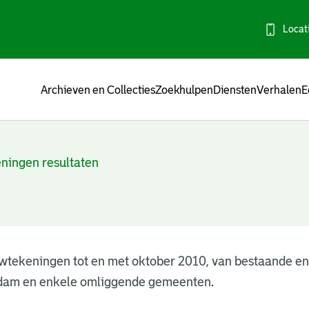
Locat
Menu
Archieven en Collecties
Zoekhulpen
Diensten
Verhalen
E
ningen resultaten
wtekeningen tot en met oktober 2010, van bestaande e
dam en enkele omliggende gemeenten.