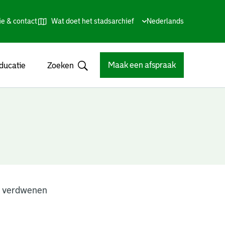
ie & contact
Wat doet het stadsarchief
Huidige
Nederlands
,
Talen
taal:
Kies
andere
taal
Maak een afspraak
ducatie
Zoeken
Open
n verdwenen