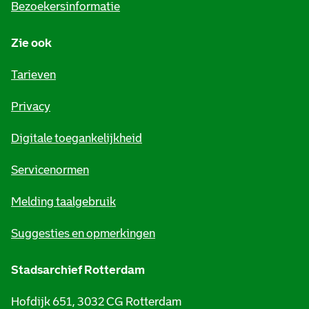
Bezoekersinformatie
n
Zie ook
f
o
Tarieven
r
Privacy
m
Digitale toegankelijkheid
a
t
Servicenormen
i
Melding taalgebruik
e
Suggesties en opmerkingen
Stadsarchief Rotterdam
Hofdijk 651, 3032 CG Rotterdam