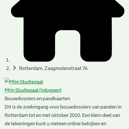
t
u
t
t
e
e
e
l
k
r
r
t
n
n
e
a
)
)
n
t
i
n
e
Rotterdam, Zaagmolenstraat 76
g
n
e
Mijn Studiezaal (inloggen)
n
Bouwdossiers en pandkaarten
Dit is de zoekingang voor bouwdossiers van panden in
Rotterdam tot en met oktober 2010. Een klein deel van
de tekeningen kunt u meteen online bekijken en