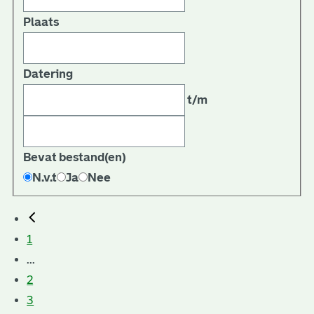
Plaats
Datering
t/m
Bevat bestand(en)
N.v.t
Ja
Nee
1
...
2
3