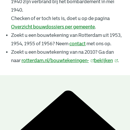
1940 zijn verbrand bij het bombardement in mei
k
1940.
e
Checken of er toch iets is, doet u op de pagina
Overzicht bouwdossiers per gemeente
.
n
Zoekt u een bouwtekening van Rotterdam uit 1953,
i
1954, 1955 of 1956? Neem
contact
met ons op.
n
Zoekt u een bouwtekening van na 2010? Ga dan
naar
rotterdam.nl/bouwtekeningen-
(
bekijken
(
.
g
l
l
e
i
i
n
n
n
B
k
k
r
o
i
i
u
e
s
s
e
e
w
s
x
x