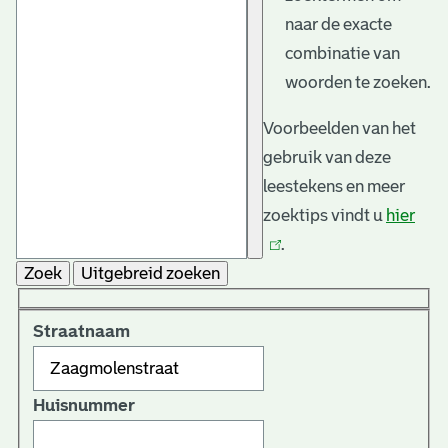
naar de exacte
combinatie van
woorden te zoeken.
Voorbeelden van het
gebruik van deze
leestekens en meer
zoektips vindt u
hier
(link
.
is
Zoek
Uitgebreid zoeken
exte
Straatnaam
Huisnummer