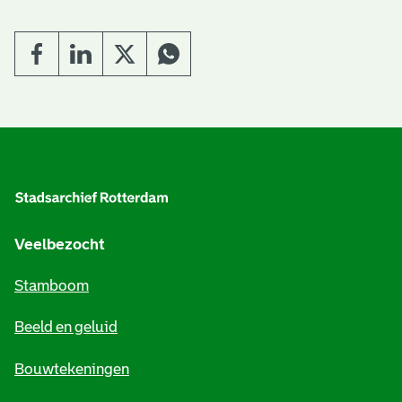
A
l
g
e
Veelbezocht
m
Stamboom
e
Beeld en geluid
n
e
Bouwtekeningen
i