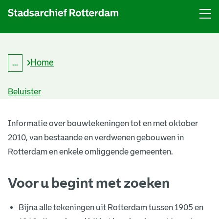
Menu
Open
menu
Home
...
K
Kruimelpad
r
uitklappen
u
Beluister
i
m
B
e
l
Informatie over bouwtekeningen tot en met oktober
o
p
2010, van bestaande en verdwenen gebouwen in
a
u
d
Rotterdam en enkele omliggende gemeenten.
w
Voor u begint met zoeken
t
e
Bijna alle tekeningen uit Rotterdam tussen 1905 en