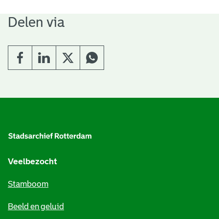
Delen via
A
l
g
e
Veelbezocht
m
Stamboom
e
Beeld en geluid
n