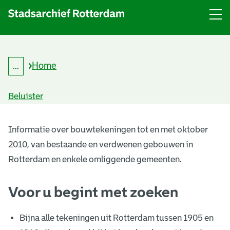
Menu
Open
menu
Home
...
K
Kruimelpad
r
uitklappen
u
Beluister
i
m
B
e
l
Informatie over bouwtekeningen tot en met oktober
o
p
2010, van bestaande en verdwenen gebouwen in
a
u
d
Rotterdam en enkele omliggende gemeenten.
w
Voor u begint met zoeken
t
e
Bijna alle tekeningen uit Rotterdam tussen 1905 en