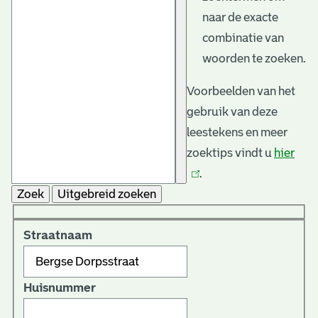
naar de exacte
combinatie van
woorden te zoeken.
Voorbeelden van het
gebruik van deze
leestekens en meer
zoektips vindt u
hier
(link
.
is
Zoek
Uitgebreid zoeken
exte
Straatnaam
Huisnummer