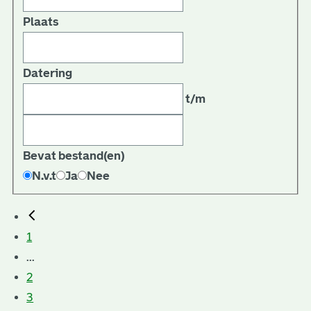
Plaats
Datering
t/m
Bevat bestand(en)
N.v.t
Ja
Nee
1
...
2
3