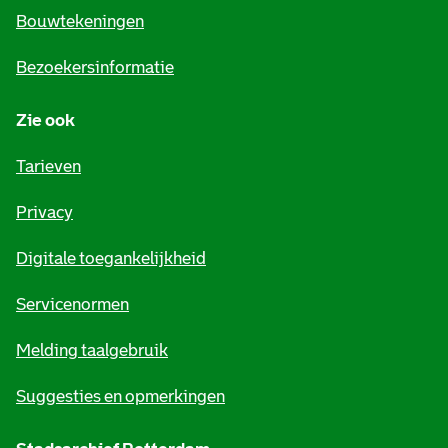
e
Bouwtekeningen
i
Bezoekersinformatie
n
Zie ook
f
o
Tarieven
r
Privacy
m
Digitale toegankelijkheid
a
t
Servicenormen
i
Melding taalgebruik
e
Suggesties en opmerkingen