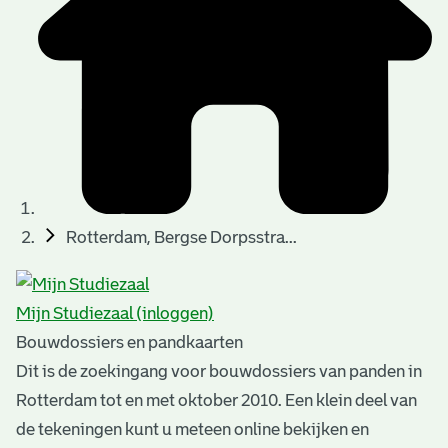
t
u
t
t
e
e
e
l
k
r
r
t
n
n
e
a
)
)
n
t
i
n
e
Rotterdam, Bergse Dorpsstra...
g
n
e
Mijn Studiezaal (inloggen)
n
Bouwdossiers en pandkaarten
Dit is de zoekingang voor bouwdossiers van panden in
Rotterdam tot en met oktober 2010. Een klein deel van
de tekeningen kunt u meteen online bekijken en