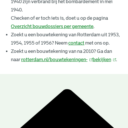
1940 zijn verbrand bij het bombardement in mei
k
1940.
e
Checken of er toch iets is, doet u op de pagina
Overzicht bouwdossiers per gemeente
.
n
Zoekt u een bouwtekening van Rotterdam uit 1953,
i
1954, 1955 of 1956? Neem
contact
met ons op.
n
Zoekt u een bouwtekening van na 2010? Ga dan
naar
rotterdam.nl/bouwtekeningen-
(
bekijken
(
.
g
l
l
e
i
i
n
n
n
B
k
k
r
o
i
i
u
e
s
s
e
e
w
s
x
x