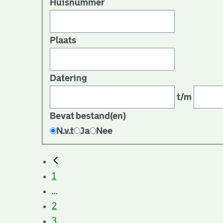
Huisnummer
Plaats
Datering
t/m
Bevat bestand(en)
N.v.t
Ja
Nee
1
...
2
3