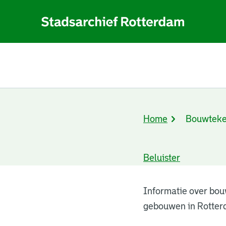
Home
Bouwteke
Kruimelpad
Beluister
Bouwtekeningen
Informatie over bou
gebouwen in Rotter
resultaten