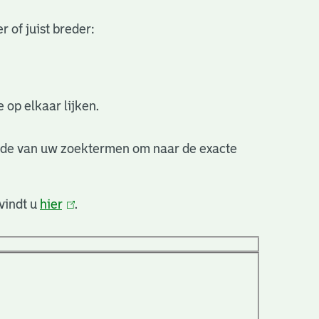
 of juist breder:
 op elkaar lijken.
nde van uw zoektermen om naar de exacte
vindt u
hier
(link
.
is
extern)