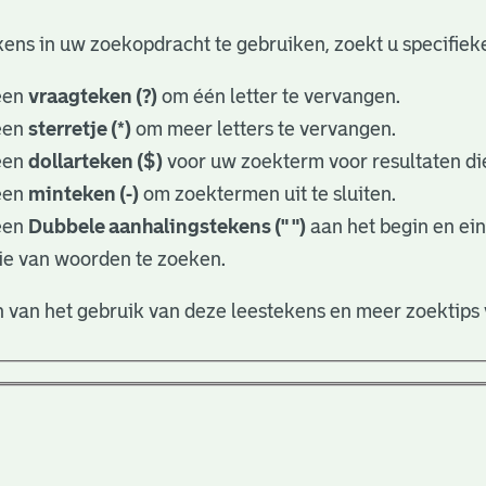
ens in uw zoekopdracht te gebruiken, zoekt u specifieker
een
vraagteken (?)
om één letter te vervangen.
een
sterretje (*)
om meer letters te vervangen.
een
dollarteken ($)
voor uw zoekterm voor resultaten die
een
minteken (-)
om zoektermen uit te sluiten.
een
Dubbele aanhalingstekens (" ")
aan het begin en ei
ie van woorden te zoeken.
 van het gebruik van deze leestekens en meer zoektips 