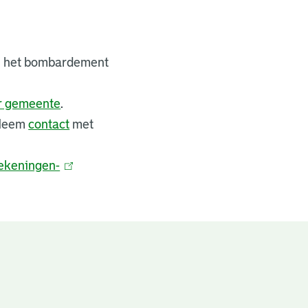
bij het bombardement
er gemeente
.
 Neem
contact
met
ekeningen-
(
l
i
n
k
i
s