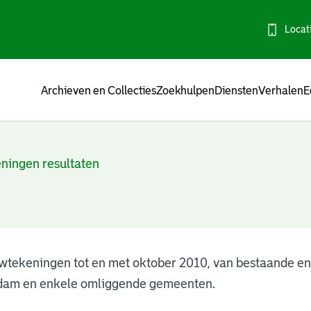
Locat
Menu
Archieven en Collecties
Zoekhulpen
Diensten
Verhalen
E
ningen resultaten
wtekeningen tot en met oktober 2010, van bestaande e
dam en enkele omliggende gemeenten.