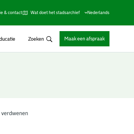
ie & contact
Wat doet het stadsarchief
Huidige
Nederlands
,
Talen
taal:
Kies
andere
taal
Maak een afspraak
ducatie
Zoeken
Open
n verdwenen