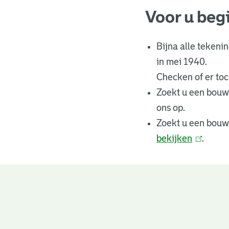
Voor u beg
Bijna alle tekeni
in mei 1940.
Checken of er toch
Zoekt u een bouw
ons op.
Zoekt u een bouw
bekijken
(
.
l
i
n
Bouwtekeningen
k
i