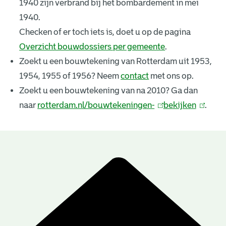
1940 zijn verbrand bij het bombardement in mei
k
1940.
e
Checken of er toch iets is, doet u op de pagina
Overzicht bouwdossiers per gemeente
.
n
Zoekt u een bouwtekening van Rotterdam uit 1953,
i
1954, 1955 of 1956? Neem
contact
met ons op.
n
Zoekt u een bouwtekening van na 2010? Ga dan
naar
rotterdam.nl/bouwtekeningen-
(
bekijken
(
.
g
l
l
e
i
i
n
n
n
B
k
k
r
o
i
i
u
e
s
s
e
e
w
s
x
x