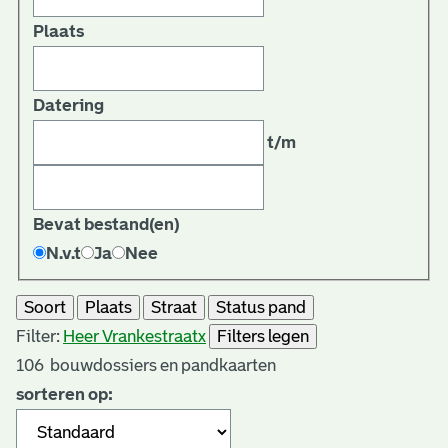
Plaats
Datering
t/m
Bevat bestand(en)
N.v.t
Ja
Nee
Soort
Plaats
Straat
Status pand
Filter:
Heer Vrankestraat
x
Filters legen
106
bouwdossiers en pandkaarten
sorteren op: