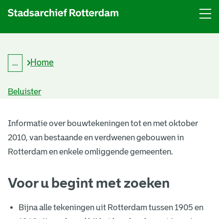
Menu
Open
menu
Home
...
K
Kruimelpad
r
uitklappen
u
Beluister
i
m
B
e
l
Informatie over bouwtekeningen tot en met oktober
o
p
2010, van bestaande en verdwenen gebouwen in
a
u
d
Rotterdam en enkele omliggende gemeenten.
w
Voor u begint met zoeken
t
e
Bijna alle tekeningen uit Rotterdam tussen 1905 en