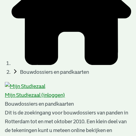
t
u
t
t
e
e
e
l
k
r
r
t
n
n
e
a
)
)
n
t
i
n
e
Bouwdossiers en pandkaarten
g
n
e
Mijn Studiezaal (inloggen)
n
Bouwdossiers en pandkaarten
Dit is de zoekingang voor bouwdossiers van panden in
Rotterdam tot en met oktober 2010. Een klein deel van
de tekeningen kunt u meteen online bekijken en