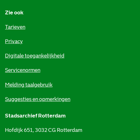
n
Zie ook
f
o
Tarieven
r
Privacy
m
Digitale toegankelijkheid
a
t
Servicenormen
i
Melding taalgebruik
e
Suggesties en opmerkingen
Stadsarchief Rotterdam
Hofdijk 651, 3032 CG Rotterdam