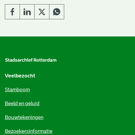
A
l
g
e
Veelbezocht
m
Stamboom
e
Beeld en geluid
n
e
Bouwtekeningen
i
Bezoekersinformatie