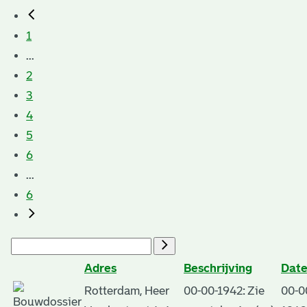
1
...
2
3
4
5
6
...
6
Adres
Beschrijving
Date
Rotterdam, Heer
00-00-1942: Zie
00-0