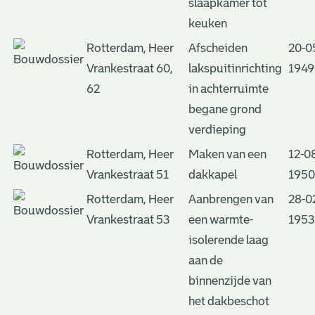
slaapkamer tot
keuken
Rotterdam, Heer
Afscheiden
20-0
Vrankestraat 60,
lakspuitinrichting
1949
62
in achterruimte
begane grond
verdieping
Rotterdam, Heer
Maken van een
12-0
Vrankestraat 51
dakkapel
1950
Rotterdam, Heer
Aanbrengen van
28-0
Vrankestraat 53
een warmte-
1953
isolerende laag
aan de
binnenzijde van
het dakbeschot