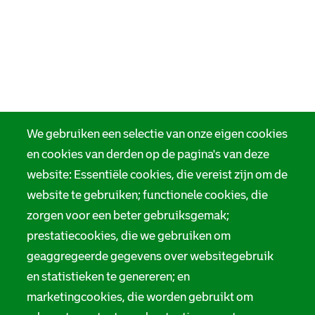
o
R
t
o
m
t
o
t
t
t
t
e
t
e
t
r
e
r
e
d
r
d
r
a
d
a
d
m
a
m
a
m
m
We gebruiken een selectie van onze eigen cookies
en cookies van derden op de pagina's van deze
website: Essentiële cookies, die vereist zijn om de
website te gebruiken; functionele cookies, die
zorgen voor een beter gebruiksgemak;
prestatiecookies, die we gebruiken om
geaggregeerde gegevens over websitegebruik
en statistieken te genereren; en
marketingcookies, die worden gebruikt om