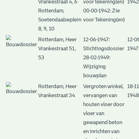
Vrankestraat 4, 6
voor tekening(en)
1942
Rotterdam,
00-00-1942: Zie
Soetendaalseplein
voor Tekening(en)
8, 9, 10
Rotterdam, Heer
12-06-1947:
12-0
Vrankestraat 51,
Stichtingsdossier
1947
53
28-02-1949:
Wijziging
bouwplan
Rotterdam, Heer
Vergroten winkel,
18-11
Vrankestraat 34
vervangen van
1948
houten vloer door
vloer van
gewapend beton
en inrichten van