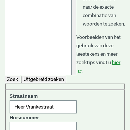
naar de exacte
combinatie van
woorden te zoeken.
Voorbeelden van het
gebruik van deze
leestekens en meer
zoektips vindt u
hier
(link
.
is
Zoek
Uitgebreid zoeken
exte
Straatnaam
Huisnummer