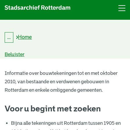
Menu
Open
menu
Home
...
K
Kruimelpad
r
uitklappen
u
Beluister
i
m
B
e
l
Informatie over bouwtekeningen tot en met oktober
o
p
2010, van bestaande en verdwenen gebouwen in
a
u
d
Rotterdam en enkele omliggende gemeenten.
w
Voor u begint met zoeken
t
e
Bijna alle tekeningen uit Rotterdam tussen 1905 en