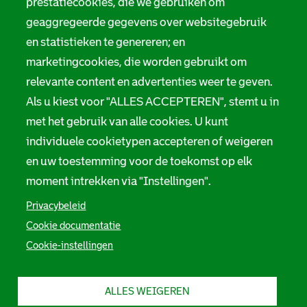
prestatiecookies, die we gebruiken om
t
Servicenormen
geaggregeerde gegevens over websitegebruik
i
Melding taalgebruik
en statistieken te genereren; en
e
marketingcookies, die worden gebruikt om
Suggesties en opmerkingen
relevante content en advertenties weer te geven.
Als u kiest voor "ALLES ACCEPTEREN", stemt u in
Stadsarchief Rotterdam
met het gebruik van alle cookies. U kunt
individuele cookietypen accepteren of weigeren
Hofdijk 651, 3032 CG Rotterdam
en uw toestemming voor de toekomst op elk
Postbus 71, 3000 AB Rotterdam
moment intrekken via "Instellingen".
TEL: 010 267 55 55
Privacybeleid
Cookie documentatie
F
I
Y
L
X
S
Cookie-instellingen
a
n
o
i
S
o
c
s
u
n
t
e
t
t
k
a
c
b
a
u
e
d
ALLES WEIGEREN
i
o
g
b
d
s
o
r
e
I
a