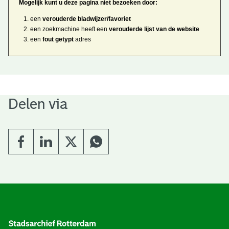
t
Mogelijk kunt u deze pagina niet bezoeken door:
u
t
t
e
een
verouderde bladwijzer/favoriet
e
e
l
een zoekmachine heeft een
verouderde lijst van de website
k
een
fout getypt
adres
r
r
t
n
n
e
a
)
)
n
t
i
Delen via
n
e
g
n
e
n
A
l