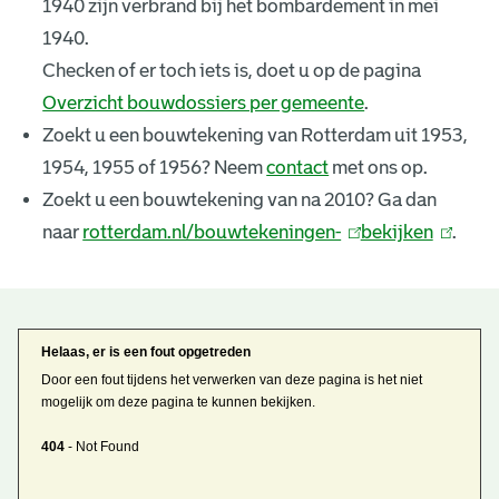
1940 zijn verbrand bij het bombardement in mei
k
1940.
e
Checken of er toch iets is, doet u op de pagina
Overzicht bouwdossiers per gemeente
.
n
Zoekt u een bouwtekening van Rotterdam uit 1953,
i
1954, 1955 of 1956? Neem
contact
met ons op.
n
Zoekt u een bouwtekening van na 2010? Ga dan
naar
rotterdam.nl/bouwtekeningen-
(
bekijken
(
.
g
l
l
e
i
i
n
n
n
B
Helaas, er is een fout opgetreden
k
k
r
o
Door een fout tijdens het verwerken van deze pagina is het niet
i
i
mogelijk om deze pagina te kunnen bekijken.
u
e
s
s
404
- Not Found
e
e
w
s
x
x