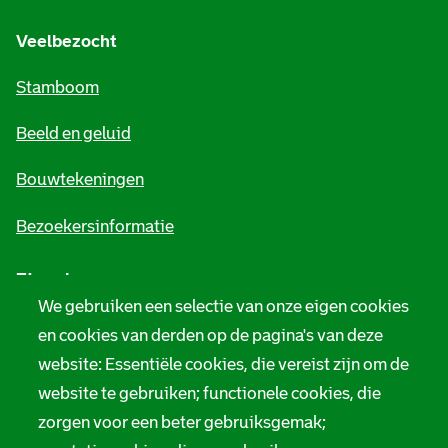
g
e
Veelbezocht
m
Stamboom
e
Beeld en geluid
n
e
Bouwtekeningen
i
Bezoekersinformatie
n
Zie ook
f
We gebruiken een selectie van onze eigen cookies
o
Tarieven
en cookies van derden op de pagina's van deze
r
website: Essentiële cookies, die vereist zijn om de
Privacy
m
website te gebruiken; functionele cookies, die
Digitale toegankelijkheid
zorgen voor een beter gebruiksgemak;
a