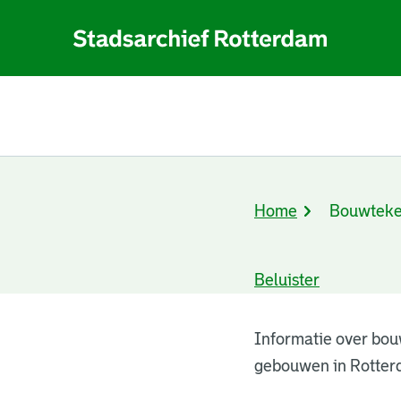
Home
Bouwteke
Kruimelpad
Beluister
Bouwtekeningen
Informatie over bou
gebouwen in Rotter
resultaten