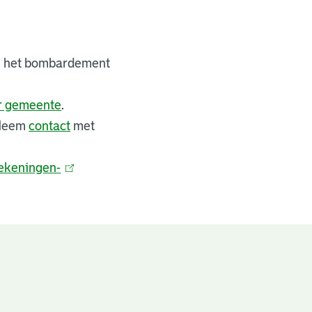
bij het bombardement
er gemeente
.
 Neem
contact
met
ekeningen-
(
l
i
n
k
i
s