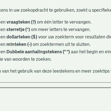
ens in uw zoekopdracht te gebruiken, zoekt u specifieker
een
vraagteken (?)
om één letter te vervangen.
een
sterretje (*)
om meer letters te vervangen.
een
dollarteken ($)
voor uw zoekterm voor resultaten die
een
minteken (-)
om zoektermen uit te sluiten.
een
Dubbele aanhalingstekens (" ")
aan het begin en ei
ie van woorden te zoeken.
 van het gebruik van deze leestekens en meer zoektips 