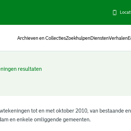
Locat
Menu
Archieven en Collecties
Zoekhulpen
Diensten
Verhalen
E
ningen resultaten
wtekeningen tot en met oktober 2010, van bestaande e
dam en enkele omliggende gemeenten.