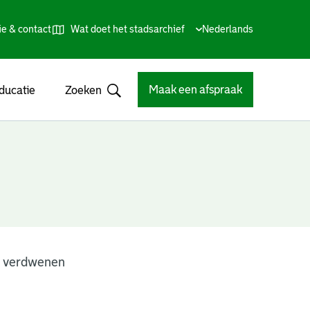
ie & contact
Wat doet het stadsarchief
Huidige
Nederlands
,
Talen
taal:
Kies
andere
taal
Maak een afspraak
ducatie
Zoeken
Open
n verdwenen