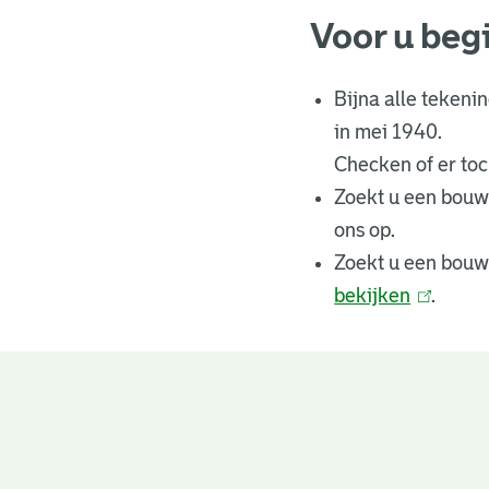
Voor u beg
Bijna alle tekeni
in mei 1940.
Checken of er toch
Zoekt u een bouw
ons op.
Zoekt u een bouw
bekijken
(
.
l
i
n
Bouwtekeningen
k
i