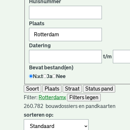
Huisnummer
Plaats
Datering
t/m
Bevat bestand(en)
N.v.t
Ja
Nee
Soort
Plaats
Straat
Status pand
Filter:
Rotterdam
x
Filters legen
260.782
bouwdossiers en pandkaarten
sorteren op: