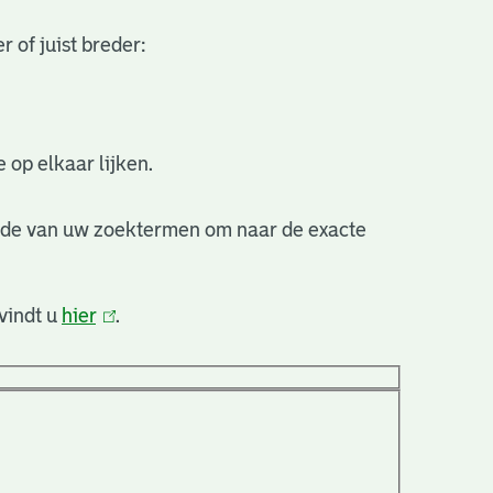
 of juist breder:
 op elkaar lijken.
nde van uw zoektermen om naar de exacte
vindt u
hier
(link
.
is
extern)