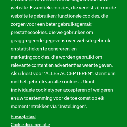
i
website: Essentiële cookies, die vereist zijn om de
Melding taalgebruik
e
website te gebruiken; functionele cookies, die
Suggesties en opmerkingen
zorgen voor een beter gebruiksgemak;
prestatiecookies, die we gebruiken om
Stadsarchief Rotterdam
geaggregeerde gegevens over websitegebruik
en statistieken te genereren; en
Hofdijk 651, 3032 CG Rotterdam
marketingcookies, die worden gebruikt om
Postbus 71, 3000 AB Rotterdam
relevante content en advertenties weer te geven.
Als u kiest voor "ALLES ACCEPTEREN", stemt u in
TEL: 010 267 55 55
met het gebruik van alle cookies. U kunt
F
I
Y
L
X
S
individuele cookietypen accepteren of weigeren
a
n
o
i
S
o
en uw toestemming voor de toekomst op elk
c
s
u
n
t
e
t
t
k
a
c
moment intrekken via "Instellingen".
b
a
u
e
d
i
o
g
b
d
s
Privacybeleid
o
r
e
I
a
a
k
a
S
n
r
Cookie documentatie