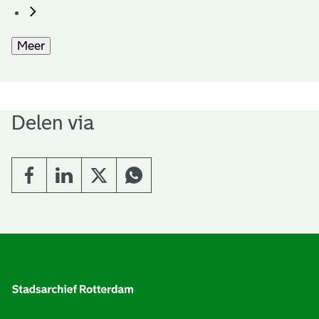
Meer
Delen via
A
l
g