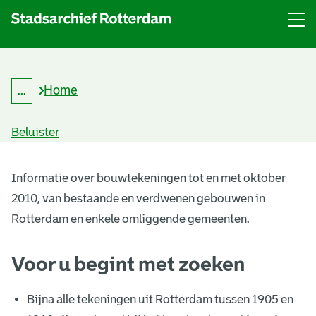
Menu
Open
menu
Home
...
K
Kruimelpad
r
uitklappen
u
Beluister
i
m
B
e
l
Informatie over bouwtekeningen tot en met oktober
o
p
2010, van bestaande en verdwenen gebouwen in
a
u
d
Rotterdam en enkele omliggende gemeenten.
w
Voor u begint met zoeken
t
e
Bijna alle tekeningen uit Rotterdam tussen 1905 en