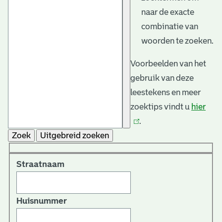
naar de exacte
combinatie van
woorden te zoeken.
Voorbeelden van het
gebruik van deze
leestekens en meer
zoektips vindt u
hier
(link
.
is
Zoek
Uitgebreid zoeken
exte
Straatnaam
Huisnummer