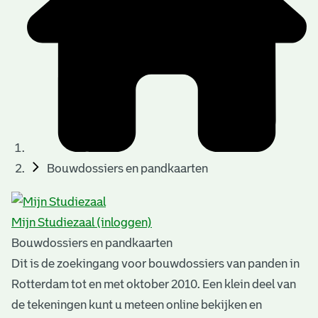
t
u
t
t
e
e
e
l
k
r
r
t
n
n
e
a
)
)
n
t
i
n
e
Bouwdossiers en pandkaarten
g
n
e
Mijn Studiezaal (inloggen)
n
Bouwdossiers en pandkaarten
Dit is de zoekingang voor bouwdossiers van panden in
Rotterdam tot en met oktober 2010. Een klein deel van
de tekeningen kunt u meteen online bekijken en