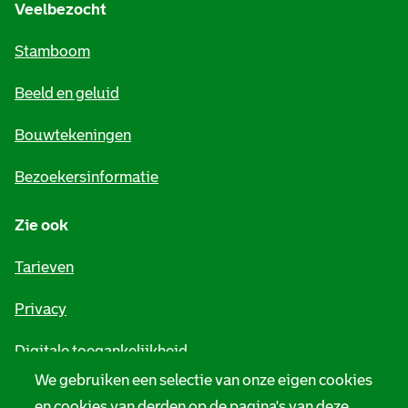
e
Veelbezocht
m
Stamboom
e
Beeld en geluid
n
e
Bouwtekeningen
i
Bezoekersinformatie
n
Zie ook
f
o
Tarieven
r
Privacy
m
Digitale toegankelijkheid
a
We gebruiken een selectie van onze eigen cookies
t
Servicenormen
en cookies van derden op de pagina's van deze