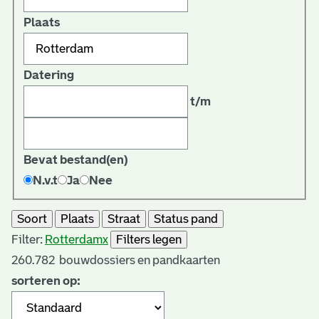
Plaats
Datering
t/m
Bevat bestand(en)
N.v.t
Ja
Nee
Soort
Plaats
Straat
Status pand
Filter:
Rotterdam
x
Filters legen
260.782
bouwdossiers en pandkaarten
sorteren op: