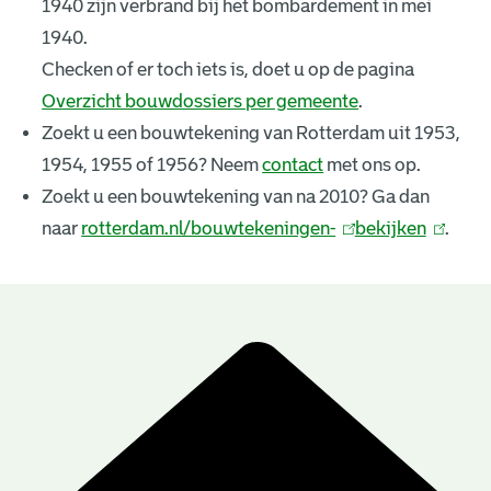
1940 zijn verbrand bij het bombardement in mei
k
1940.
e
Checken of er toch iets is, doet u op de pagina
Overzicht bouwdossiers per gemeente
.
n
Zoekt u een bouwtekening van Rotterdam uit 1953,
i
1954, 1955 of 1956? Neem
contact
met ons op.
n
Zoekt u een bouwtekening van na 2010? Ga dan
naar
rotterdam.nl/bouwtekeningen-
(
bekijken
(
.
g
l
l
e
i
i
n
n
n
B
k
k
r
o
i
i
u
e
s
s
e
e
w
s
x
x