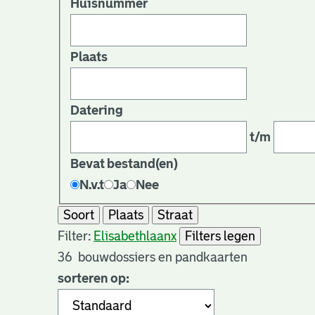
Huisnummer
Plaats
Datering
t/m
Bevat bestand(en)
N.v.t
Ja
Nee
Soort
Plaats
Straat
Filter:
Elisabethlaan
x
Filters legen
36
bouwdossiers en pandkaarten
sorteren op: