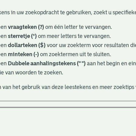
ens in uw zoekopdracht te gebruiken, zoekt u specifieker
een
vraagteken (?)
om één letter te vervangen.
een
sterretje (*)
om meer letters te vervangen.
een
dollarteken ($)
voor uw zoekterm voor resultaten die
een
minteken (-)
om zoektermen uit te sluiten.
een
Dubbele aanhalingstekens (" ")
aan het begin en ei
ie van woorden te zoeken.
 van het gebruik van deze leestekens en meer zoektips 