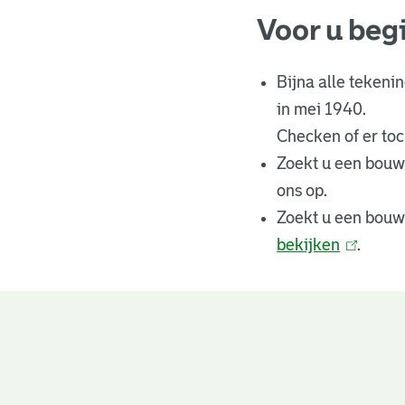
Voor u beg
Bijna alle tekeni
in mei 1940.
Checken of er toch
Zoekt u een bouw
ons op.
Zoekt u een bouw
bekijken
(
.
l
i
n
Bouwtekeningen
k
i