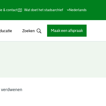
ie & contact
Wat doet het stadsarchief
Huidige
Nederlands
,
Talen
taal:
Kies
andere
taal
Maak een afspraak
ducatie
Zoeken
Open
n verdwenen