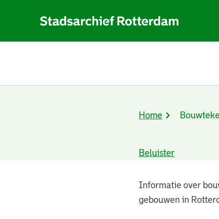
Home
Bouwteke
Kruimelpad
Beluister
Bouwtekeningen
Informatie over bou
gebouwen in Rotter
resultaten