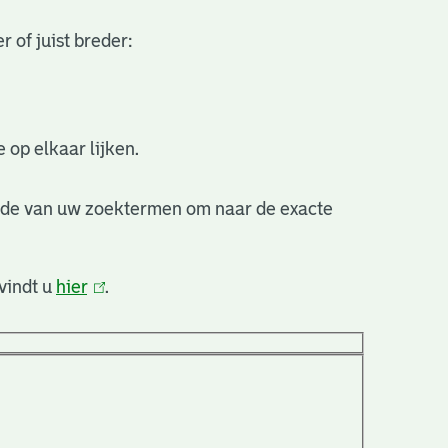
 of juist breder:
 op elkaar lijken.
nde van uw zoektermen om naar de exacte
vindt u
hier
(link
.
is
extern)