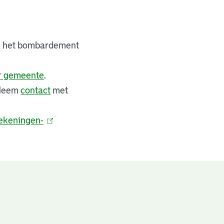
bij het bombardement
er gemeente
.
 Neem
contact
met
ekeningen-
(
l
i
n
k
i
s