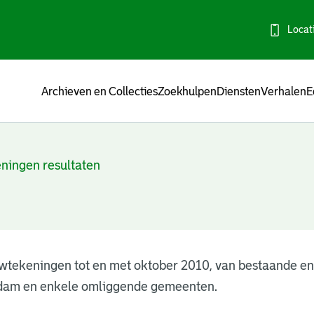
Locat
Menu
Archieven en Collecties
Zoekhulpen
Diensten
Verhalen
E
ningen resultaten
wtekeningen tot en met oktober 2010, van bestaande e
dam en enkele omliggende gemeenten.