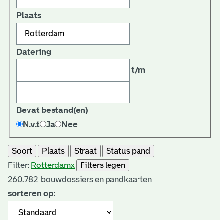
Plaats
Datering
t/m
Bevat bestand(en)
N.v.t
Ja
Nee
Soort
Plaats
Straat
Status pand
Filter:
Rotterdam
x
Filters legen
260.782
bouwdossiers en pandkaarten
sorteren op: