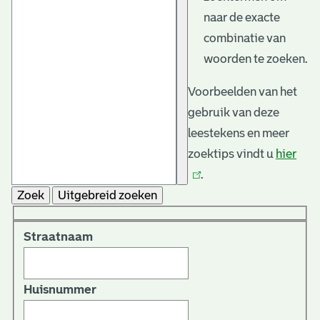
naar de exacte
combinatie van
woorden te zoeken.
Voorbeelden van het
gebruik van deze
leestekens en meer
zoektips vindt u
hier
(link
.
is
Zoek
Uitgebreid zoeken
exte
Straatnaam
Huisnummer