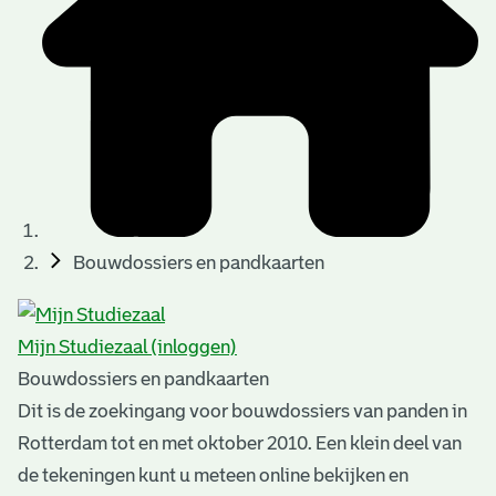
t
u
t
t
e
e
e
l
k
r
r
t
n
n
e
a
)
)
n
t
i
n
e
Bouwdossiers en pandkaarten
g
n
e
Mijn Studiezaal (inloggen)
n
Bouwdossiers en pandkaarten
Dit is de zoekingang voor bouwdossiers van panden in
Rotterdam tot en met oktober 2010. Een klein deel van
de tekeningen kunt u meteen online bekijken en