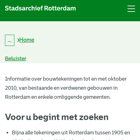
Menu
Open
menu
Home
...
K
Kruimelpad
r
uitklappen
u
Beluister
i
m
B
e
l
Informatie over bouwtekeningen tot en met oktober
o
p
2010, van bestaande en verdwenen gebouwen in
a
u
d
Rotterdam en enkele omliggende gemeenten.
w
Voor u begint met zoeken
t
e
Bijna alle tekeningen uit Rotterdam tussen 1905 en