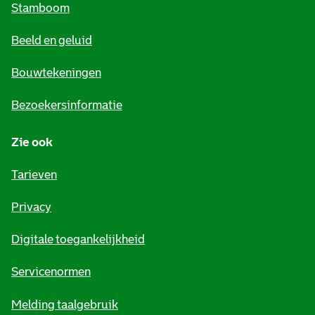
Stamboom
e
Beeld en geluid
n
e
Bouwtekeningen
i
Bezoekersinformatie
n
Zie ook
f
o
Tarieven
r
Privacy
m
Digitale toegankelijkheid
a
t
Servicenormen
i
Melding taalgebruik