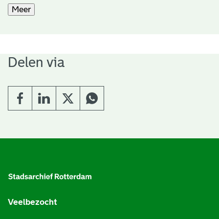
Meer
Delen via
A
l
g
e
Veelbezocht
m