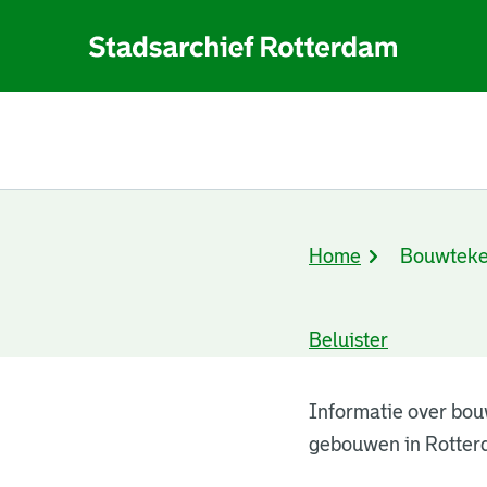
Home
Bouwteke
Kruimelpad
Beluister
Bouwtekeningen
Informatie over bou
gebouwen in Rotter
resultaten