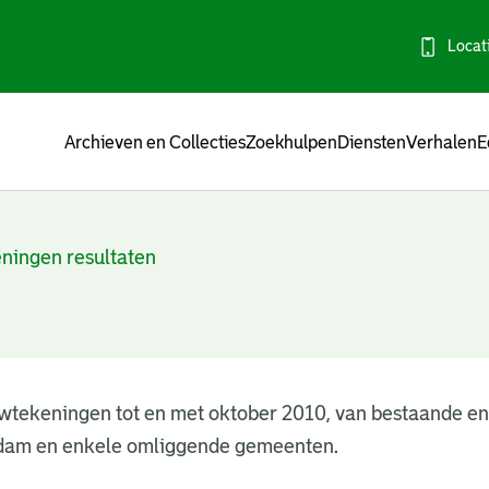
Locat
Menu
Archieven en Collecties
Zoekhulpen
Diensten
Verhalen
E
ningen resultaten
wtekeningen tot en met oktober 2010, van bestaande e
dam en enkele omliggende gemeenten.