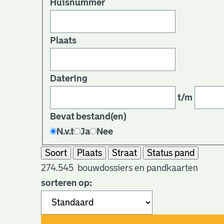
Huisnummer
Plaats
Datering
t/m
Bevat bestand(en)
N.v.t
Ja
Nee
Soort
Plaats
Straat
Status pand
274.545
bouwdossiers en pandkaarten
sorteren op: