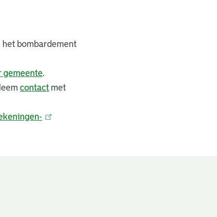
bij het bombardement
er gemeente
.
 Neem
contact
met
ekeningen-
(
l
i
n
k
i
s