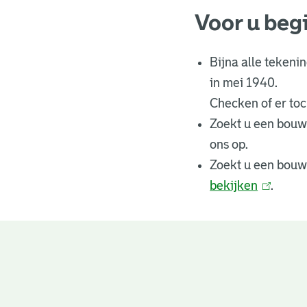
Voor u beg
Bijna alle tekeni
in mei 1940.
Checken of er toch
Zoekt u een bouw
ons op.
Zoekt u een bouw
bekijken
(
.
l
i
n
Bouwtekeningen
k
i