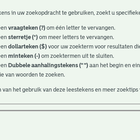
ens in uw zoekopdracht te gebruiken, zoekt u specifieker
een
vraagteken (?)
om één letter te vervangen.
een
sterretje (*)
om meer letters te vervangen.
een
dollarteken ($)
voor uw zoekterm voor resultaten die
een
minteken (-)
om zoektermen uit te sluiten.
een
Dubbele aanhalingstekens (" ")
aan het begin en ei
ie van woorden te zoeken.
 van het gebruik van deze leestekens en meer zoektips 