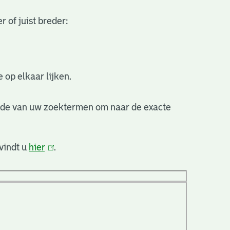
 of juist breder:
 op elkaar lijken.
nde van uw zoektermen om naar de exacte
vindt u
hier
(link
.
is
extern)