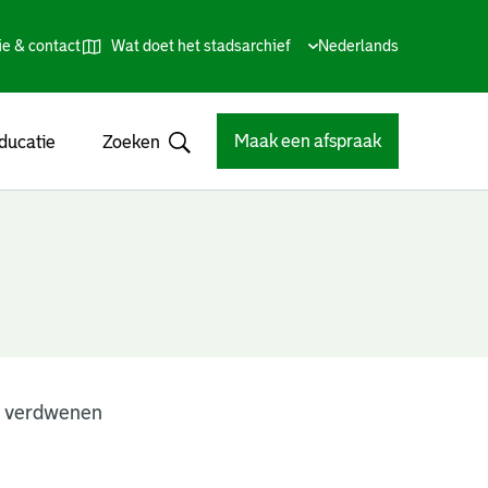
ie & contact
Wat doet het stadsarchief
Huidige
Nederlands
,
Talen
taal:
Kies
andere
taal
Maak een afspraak
ducatie
Zoeken
Open
n verdwenen