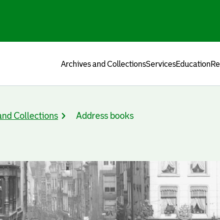
Menu
Archives and Collections
Services
Education
Re
and Collections
Address books