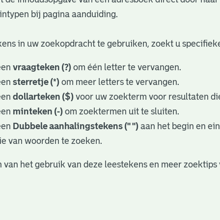
ntypen bij pagina aanduiding.
ens in uw zoekopdracht te gebruiken, zoekt u specifieker
een
vraagteken (?)
om één letter te vervangen.
een
sterretje (*)
om meer letters te vervangen.
een
dollarteken ($)
voor uw zoekterm voor resultaten die
een
minteken (-)
om zoektermen uit te sluiten.
een
Dubbele aanhalingstekens (" ")
aan het begin en ei
ie van woorden te zoeken.
 van het gebruik van deze leestekens en meer zoektips 