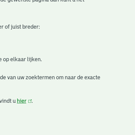
 of juist breder:
 op elkaar lijken.
nde van uw zoektermen om naar de exacte
vindt u
hier
(link
.
is
external)