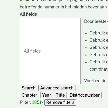
betreffende nummer in het midden bovenaan i
All fields
Door leestek
Gebruik 
Gebruik 
Gebruik 
Gebruik 
Gebruik 
combinat
Voorbeelden
Search
Advanced search
Chapter
Year
Title
District number
Filter:
1851
x
Remove filters