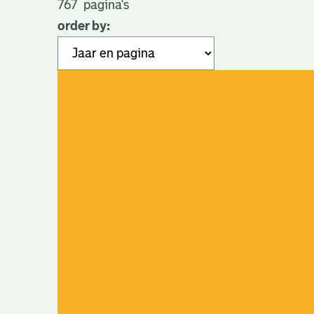
767
pagina's
order by: