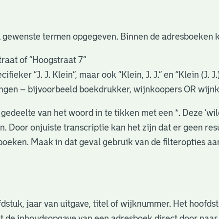
u gewenste termen opgegeven. Binnen de adresboeken k
raat of “Hoogstraat 7”
eker “J. J. Klein”, maar ook ”Klein, J. J.” en “Klein (J. J
gingen – bijvoorbeeld boekdrukker, wijnkoopers OR wijn
gedeelte van het woord in te tikken met een *. Deze ‘wi
. Door onjuiste transcriptie kan het zijn dat er geen re
oeken. Maak in dat geval gebruik van de filteropties a
fdstuk, jaar van uitgave, titel of wijknummer. Het hoofd
nuit de inhoudsopgave van een adresboek direct door naa