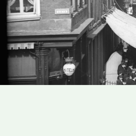
Address
Address
books
books
results