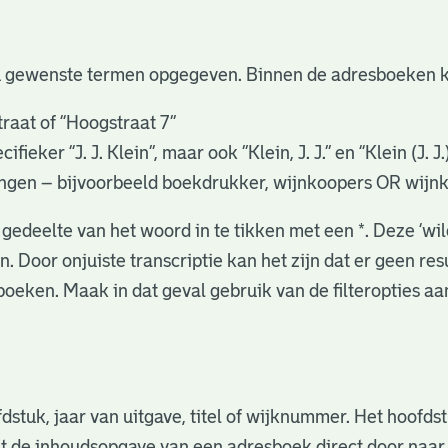
u gewenste termen opgegeven. Binnen de adresboeken k
raat of “Hoogstraat 7”
eker “J. J. Klein”, maar ook ”Klein, J. J.” en “Klein (J. J
gingen – bijvoorbeeld boekdrukker, wijnkoopers OR wijn
gedeelte van het woord in te tikken met een *. Deze ‘wi
. Door onjuiste transcriptie kan het zijn dat er geen re
oeken. Maak in dat geval gebruik van de filteropties a
fdstuk, jaar van uitgave, titel of wijknummer. Het hoofd
nuit de inhoudsopgave van een adresboek direct door naa