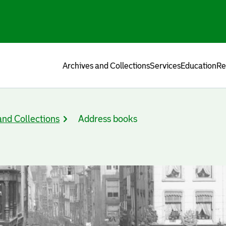
Menu
Archives and Collections
Services
Education
Re
and Collections
Address books