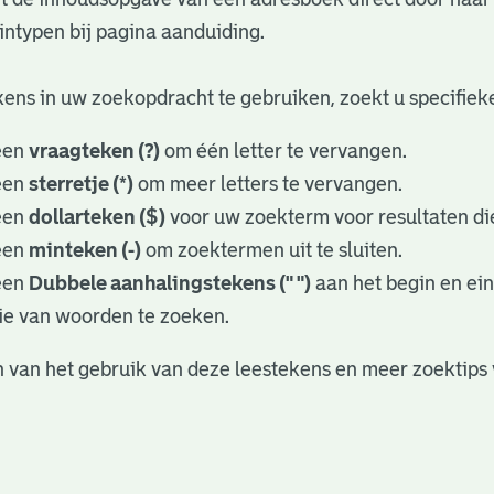
ntypen bij pagina aanduiding.
ens in uw zoekopdracht te gebruiken, zoekt u specifieker
een
vraagteken (?)
om één letter te vervangen.
een
sterretje (*)
om meer letters te vervangen.
een
dollarteken ($)
voor uw zoekterm voor resultaten die
een
minteken (-)
om zoektermen uit te sluiten.
een
Dubbele aanhalingstekens (" ")
aan het begin en ei
ie van woorden te zoeken.
 van het gebruik van deze leestekens en meer zoektips 