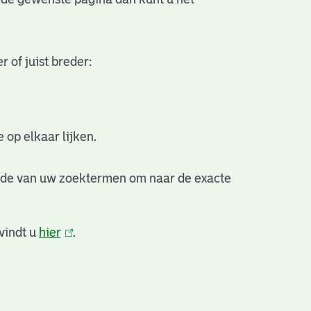
 of juist breder:
 op elkaar lijken.
nde van uw zoektermen om naar de exacte
vindt u
hier
(link
.
is
external)