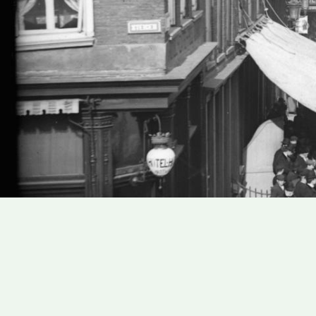
Address
Address
books
books
results