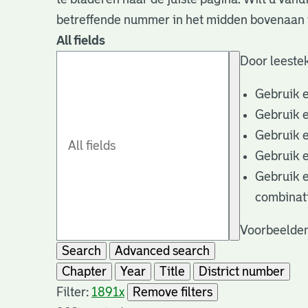
betreffende nummer in het midden bovenaan i
All fields
Door leestek
Gebruik 
Gebruik 
Gebruik 
Gebruik 
Gebruik 
combinat
Voorbeelden
Search
Advanced search
Chapter
Year
Title
District number
Filter:
1891
x
Remove filters