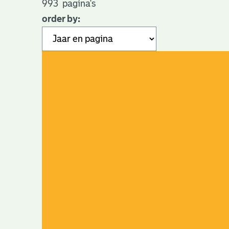
993
pagina's
order by: