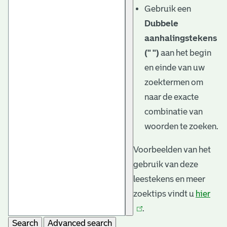
Gebruik een
Dubbele
aanhalingstekens
(" ")
aan het begin
en einde van uw
zoektermen om
naar de exacte
combinatie van
woorden te zoeken.
Voorbeelden van het
gebruik van deze
leestekens en meer
zoektips vindt u
hier
(link
.
is
Search
Advanced search
exte