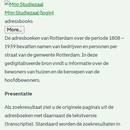
s
r
Mijn Studiezaal (login)
e
adressbooks
s
More...
u
De adresboeken van Rotterdam over de periode 1808 –
1939 bevatten namen van bedrijven en personen per
l
straat van de gemeente Rotterdam. In deze
t
gedigitaliseerde bron vindt u informatie over de
s
bewoners van huizen en de beroepen van de
hoofdbewoners.
Presentatie
Als zoekresultaat ziet u de originele pagina’s uit de
adresboeken met daarnaast de tekstversie
(transcriptie). Standaard worden de zoekresultaten in