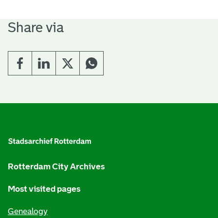
Share via
G
e
n
e
Rotterdam City Archives
r
Most visited pages
a
Genealogy
l