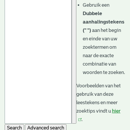
Gebruik een
Dubbele
aanhalingstekens
(" ")
aan het begin
en einde van uw
zoektermen om
naar de exacte
combinatie van
woorden te zoeken.
Voorbeelden van het
gebruik van deze
leestekens en meer
zoektips vindt u
hier
(link
.
is
Search
Advanced search
exte