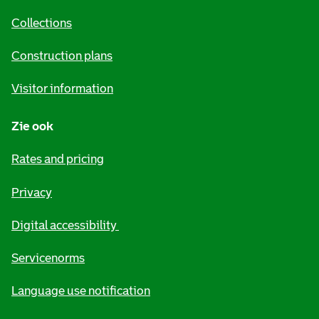
i
Collections
n
Construction plans
f
Visitor information
o
r
Zie ook
m
Rates and pricing
a
Privacy
t
i
Digital accessibility
o
Servicenorms
n
Language use notification