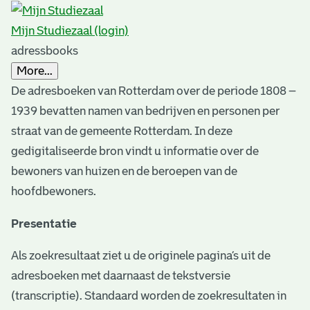
s
r
Mijn Studiezaal (login)
e
adressbooks
s
More...
u
De adresboeken van Rotterdam over de periode 1808 –
1939 bevatten namen van bedrijven en personen per
l
straat van de gemeente Rotterdam. In deze
t
gedigitaliseerde bron vindt u informatie over de
s
bewoners van huizen en de beroepen van de
hoofdbewoners.
Presentatie
Als zoekresultaat ziet u de originele pagina’s uit de
adresboeken met daarnaast de tekstversie
(transcriptie). Standaard worden de zoekresultaten in