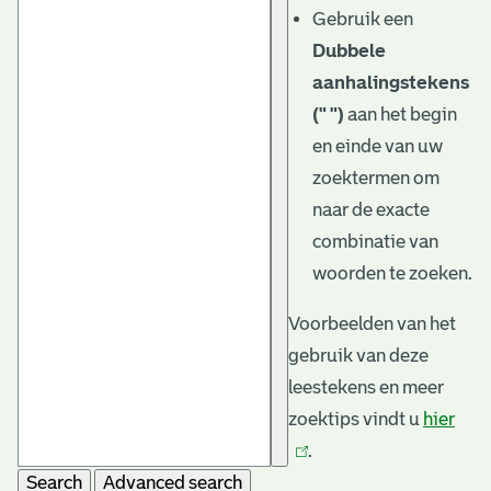
Gebruik een
Dubbele
aanhalingstekens
(" ")
aan het begin
en einde van uw
zoektermen om
naar de exacte
combinatie van
woorden te zoeken.
Voorbeelden van het
gebruik van deze
leestekens en meer
zoektips vindt u
hier
(link
.
is
Search
Advanced search
exte