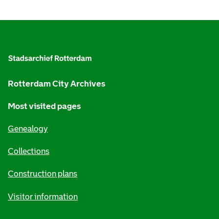
G
e
n
e
Rotterdam City Archives
r
Most visited pages
a
Genealogy
l
i
Collections
n
Construction plans
f
Visitor information
o