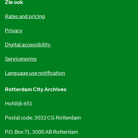
r
Zie ook
m
Rates and pricing
a
Privacy
t
i
Digital accessibility
o
Servicenorms
n
Language use notification
Rotterdam City Archives
Hofdijk 651
Postal code: 3032 CG Rotterdam
P.O. Box 71, 3000 AB Rotterdam