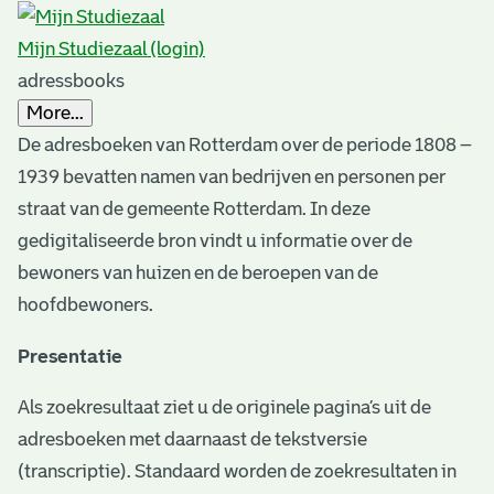
s
r
Mijn Studiezaal (login)
e
adressbooks
s
More...
u
De adresboeken van Rotterdam over de periode 1808 –
1939 bevatten namen van bedrijven en personen per
l
straat van de gemeente Rotterdam. In deze
t
gedigitaliseerde bron vindt u informatie over de
s
bewoners van huizen en de beroepen van de
hoofdbewoners.
Presentatie
Als zoekresultaat ziet u de originele pagina’s uit de
adresboeken met daarnaast de tekstversie
(transcriptie). Standaard worden de zoekresultaten in