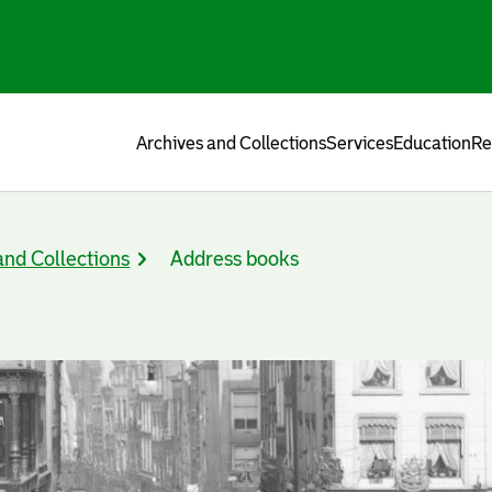
Menu
Archives and Collections
Services
Education
Re
and Collections
Address books