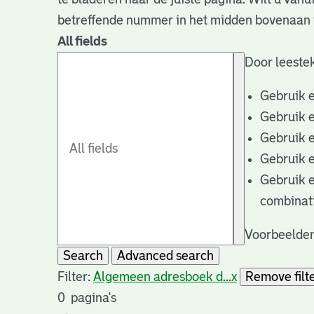
betreffende nummer in het midden bovenaan i
All fields
Door leestek
Gebruik 
Gebruik 
Gebruik 
Gebruik 
Gebruik 
combinat
Voorbeelden
Search
Advanced search
Filter:
Algemeen adresboek d...
x
Remove filt
0
pagina's