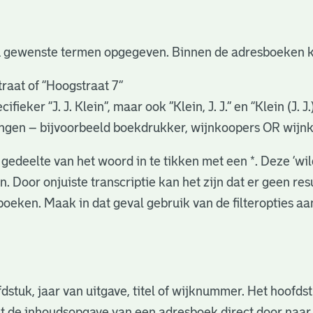
u gewenste termen opgegeven. Binnen de adresboeken k
raat of “Hoogstraat 7”
eker “J. J. Klein”, maar ook ”Klein, J. J.” en “Klein (J. J
gingen – bijvoorbeeld boekdrukker, wijnkoopers OR wijn
gedeelte van het woord in te tikken met een *. Deze ‘wi
. Door onjuiste transcriptie kan het zijn dat er geen re
oeken. Maak in dat geval gebruik van de filteropties a
fdstuk, jaar van uitgave, titel of wijknummer. Het hoofd
nuit de inhoudsopgave van een adresboek direct door naa