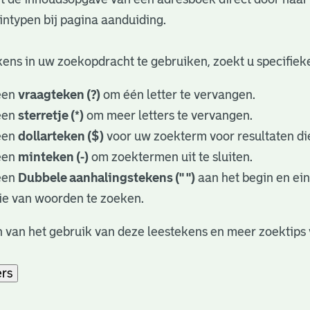
ntypen bij pagina aanduiding.
ens in uw zoekopdracht te gebruiken, zoekt u specifieker
een
vraagteken (?)
om één letter te vervangen.
een
sterretje (*)
om meer letters te vervangen.
een
dollarteken ($)
voor uw zoekterm voor resultaten die
een
minteken (-)
om zoektermen uit te sluiten.
een
Dubbele aanhalingstekens (" ")
aan het begin en ei
ie van woorden te zoeken.
 van het gebruik van deze leestekens en meer zoektips 
ers