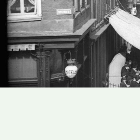
Address
Address
books
books
results