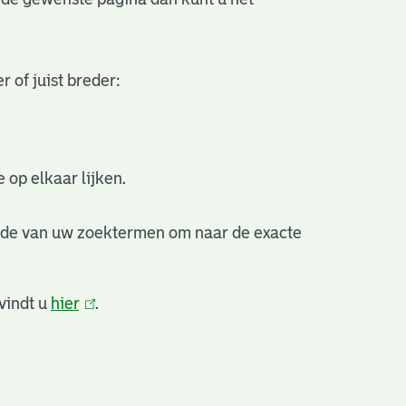
 of juist breder:
 op elkaar lijken.
nde van uw zoektermen om naar de exacte
vindt u
hier
(link
.
is
external)