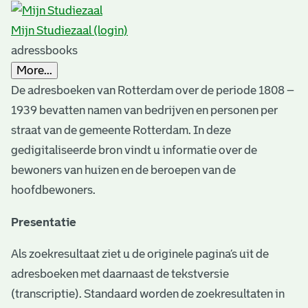
s
r
Mijn Studiezaal (login)
e
adressbooks
s
More...
u
De adresboeken van Rotterdam over de periode 1808 –
1939 bevatten namen van bedrijven en personen per
l
straat van de gemeente Rotterdam. In deze
t
gedigitaliseerde bron vindt u informatie over de
s
bewoners van huizen en de beroepen van de
hoofdbewoners.
Presentatie
Als zoekresultaat ziet u de originele pagina’s uit de
adresboeken met daarnaast de tekstversie
(transcriptie). Standaard worden de zoekresultaten in