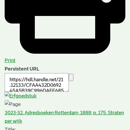
Print
Persistent URL
3023-32. Adresboeken Rotterdam, 1888; p. 175. Straten
per wijk
Title: