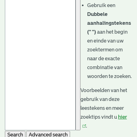
Gebruik een
Dubbele
aanhalingstekens
(" ")
aan het begin
en einde van uw
zoektermen om
naar de exacte
combinatie van
woorden te zoeken.
Voorbeelden van het
gebruik van deze
leestekens en meer
zoektips vindt u
hier
(link
.
is
Search
Advanced search
exte