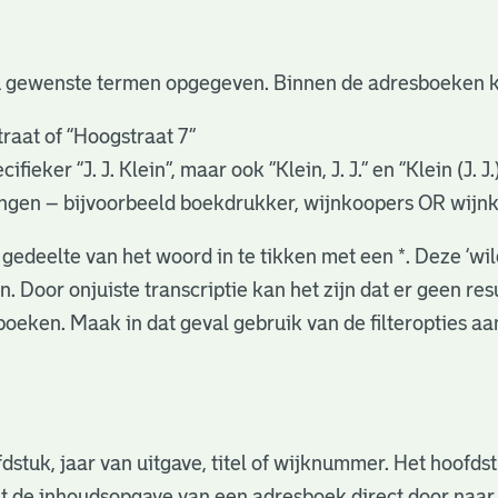
u gewenste termen opgegeven. Binnen de adresboeken k
raat of “Hoogstraat 7”
eker “J. J. Klein”, maar ook ”Klein, J. J.” en “Klein (J. J
gingen – bijvoorbeeld boekdrukker, wijnkoopers OR wijn
gedeelte van het woord in te tikken met een *. Deze ‘wi
. Door onjuiste transcriptie kan het zijn dat er geen re
oeken. Maak in dat geval gebruik van de filteropties a
fdstuk, jaar van uitgave, titel of wijknummer. Het hoofd
nuit de inhoudsopgave van een adresboek direct door naa