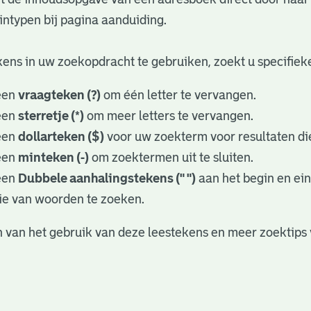
ntypen bij pagina aanduiding.
ens in uw zoekopdracht te gebruiken, zoekt u specifieker
een
vraagteken (?)
om één letter te vervangen.
een
sterretje (*)
om meer letters te vervangen.
een
dollarteken ($)
voor uw zoekterm voor resultaten die
een
minteken (-)
om zoektermen uit te sluiten.
een
Dubbele aanhalingstekens (" ")
aan het begin en ei
ie van woorden te zoeken.
 van het gebruik van deze leestekens en meer zoektips 