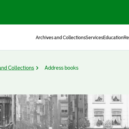
Menu
Archives and Collections
Services
Education
Re
and Collections
Address books