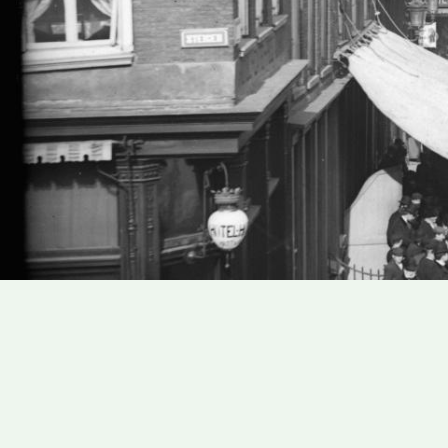
Address
Address
books
books
results