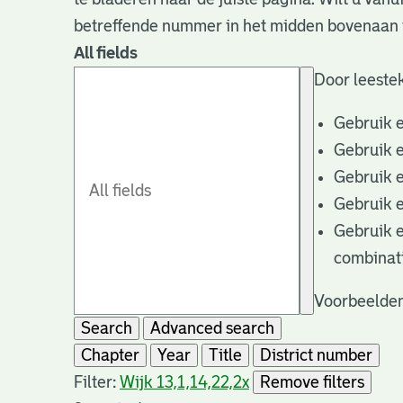
betreffende nummer in het midden bovenaan i
All fields
Door leestek
Gebruik 
Gebruik 
Gebruik 
Gebruik 
Gebruik 
combinat
Voorbeelden
Search
Advanced search
Chapter
Year
Title
District number
Filter:
Wijk 13,1,14,22,2
x
Remove filters