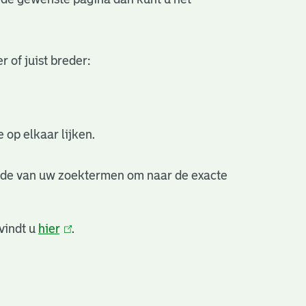
 of juist breder:
 op elkaar lijken.
nde van uw zoektermen om naar de exacte
vindt u
hier
(link
.
is
external)