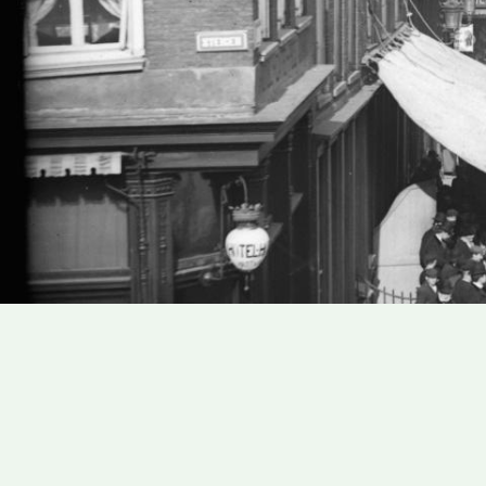
Address
Address
books
books
results