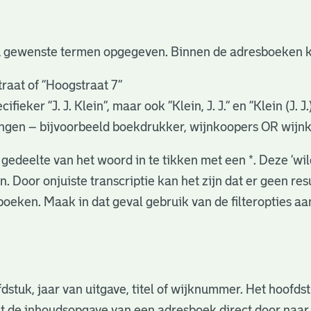
u gewenste termen opgegeven. Binnen de adresboeken k
raat of “Hoogstraat 7”
eker “J. J. Klein”, maar ook ”Klein, J. J.” en “Klein (J. J
gingen – bijvoorbeeld boekdrukker, wijnkoopers OR wijn
gedeelte van het woord in te tikken met een *. Deze ‘wi
. Door onjuiste transcriptie kan het zijn dat er geen re
oeken. Maak in dat geval gebruik van de filteropties a
fdstuk, jaar van uitgave, titel of wijknummer. Het hoofd
nuit de inhoudsopgave van een adresboek direct door naa