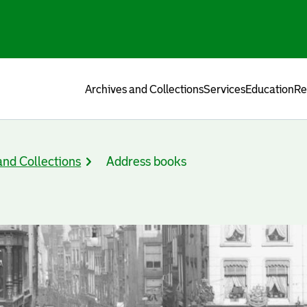
Menu
Archives and Collections
Services
Education
Re
and Collections
Address books