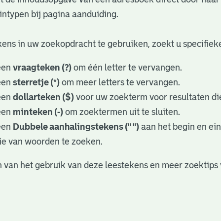
ntypen bij pagina aanduiding.
ens in uw zoekopdracht te gebruiken, zoekt u specifieker
een
vraagteken (?)
om één letter te vervangen.
een
sterretje (*)
om meer letters te vervangen.
een
dollarteken ($)
voor uw zoekterm voor resultaten die
een
minteken (-)
om zoektermen uit te sluiten.
een
Dubbele aanhalingstekens (" ")
aan het begin en ei
ie van woorden te zoeken.
 van het gebruik van deze leestekens en meer zoektips 