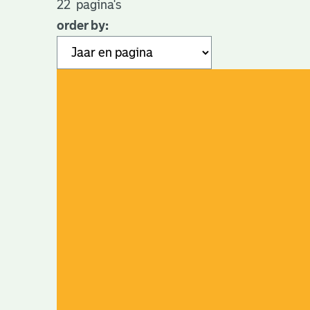
22
pagina's
order by: