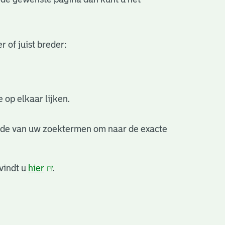
 of juist breder:
 op elkaar lijken.
nde van uw zoektermen om naar de exacte
vindt u
hier
(link
.
is
external)