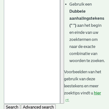
Gebruik een
Dubbele
aanhalingstekens
(" ")
aan het begin
en einde van uw
zoektermen om
naar de exacte
combinatie van
woorden te zoeken.
Voorbeelden van het
gebruik van deze
leestekens en meer
zoektips vindt u
hier
(link
.
is
Search
Advanced search
exte