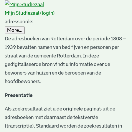
s
r
Mijn Studiezaal (login)
e
adressbooks
s
More...
u
De adresboeken van Rotterdam over de periode 1808 –
1939 bevatten namen van bedrijven en personen per
l
straat van de gemeente Rotterdam. In deze
t
gedigitaliseerde bron vindt u informatie over de
s
bewoners van huizen en de beroepen van de
hoofdbewoners.
Presentatie
Als zoekresultaat ziet u de originele pagina’s uit de
adresboeken met daarnaast de tekstversie
(transcriptie). Standaard worden de zoekresultaten in