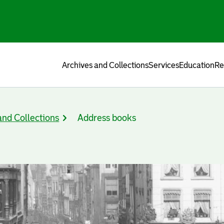
Menu
Archives and Collections
Services
Education
Re
and Collections
Address books