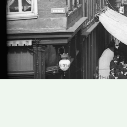
Address
Address
books
books
results