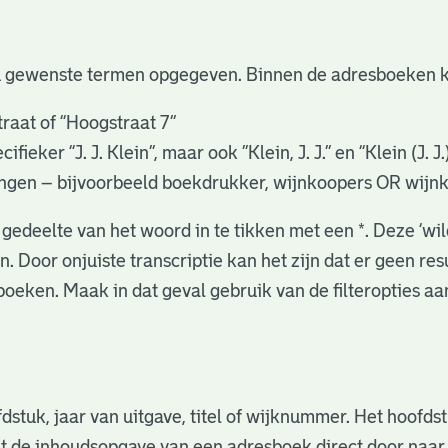
u gewenste termen opgegeven. Binnen de adresboeken k
raat of “Hoogstraat 7”
eker “J. J. Klein”, maar ook ”Klein, J. J.” en “Klein (J. J
gingen – bijvoorbeeld boekdrukker, wijnkoopers OR wijn
gedeelte van het woord in te tikken met een *. Deze ‘wi
. Door onjuiste transcriptie kan het zijn dat er geen re
oeken. Maak in dat geval gebruik van de filteropties a
fdstuk, jaar van uitgave, titel of wijknummer. Het hoofd
nuit de inhoudsopgave van een adresboek direct door naa