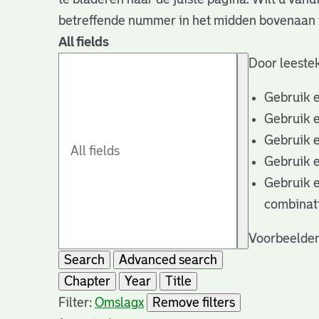
betreffende nummer in het midden bovenaan i
All fields
Door leestek
Gebruik 
Gebruik 
Gebruik 
Gebruik 
Gebruik 
combinat
Voorbeelden
Search
Advanced search
Chapter
Year
Title
Filter:
Omslag
x
Remove filters