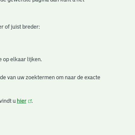
 of juist breder:
 op elkaar lijken.
nde van uw zoektermen om naar de exacte
vindt u
hier
(link
.
is
external)