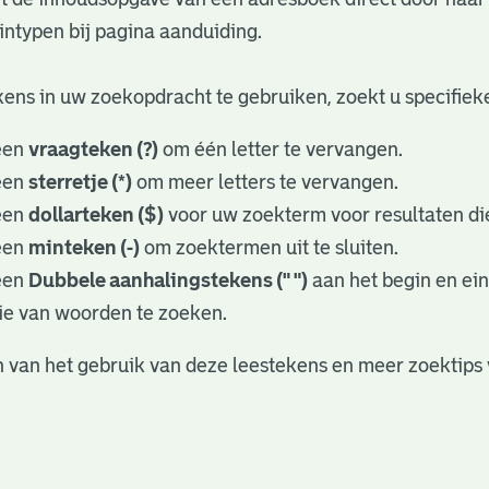
ntypen bij pagina aanduiding.
ens in uw zoekopdracht te gebruiken, zoekt u specifieker
een
vraagteken (?)
om één letter te vervangen.
een
sterretje (*)
om meer letters te vervangen.
een
dollarteken ($)
voor uw zoekterm voor resultaten die
een
minteken (-)
om zoektermen uit te sluiten.
een
Dubbele aanhalingstekens (" ")
aan het begin en ei
ie van woorden te zoeken.
 van het gebruik van deze leestekens en meer zoektips 