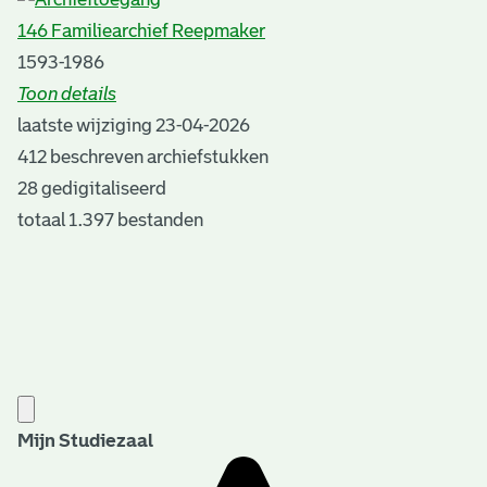
146 Familiearchief Reepmaker
1593-1986
Toon details
Datering
laatste wijziging 23-04-2026
:
1593-1986
412 beschreven archiefstukken
Auteur:
28 gedigitaliseerd
Drs. K.M. Pompe
totaal 1.397 bestanden
Plaats van uitgave:
Rotterdam
Jaar van uitgave:
1994
Overheid of particulier:
Particulier
Auteursrechten:
Mijn Studiezaal
U hebt toestemming tot bewerken en verspreiden van