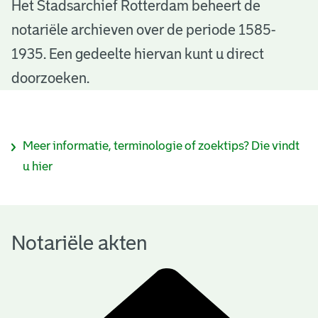
N
Het Stadsarchief Rotterdam beheert de
notariële archieven over de periode 1585-
o
1935. Een gedeelte hiervan kunt u direct
t
doorzoeken.
a
r
I
Meer informatie, terminologie of zoektips? Die vindt
i
n
u hier
ë
f
l
o
e
Notariële akten
r
a
m
k
a