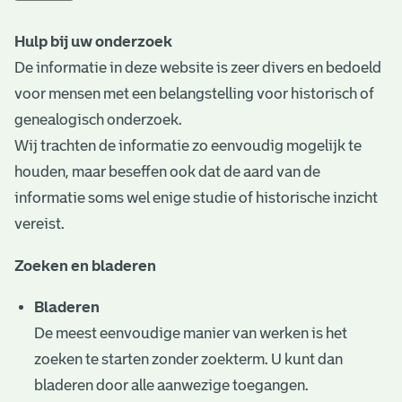
t
Hulp bij uw onderzoek
a
De informatie in deze website is zeer divers en bedoeld
r
voor mensen met een belangstelling voor historisch of
i
genealogisch onderzoek.
Wij trachten de informatie zo eenvoudig mogelijk te
ë
houden, maar beseffen ook dat de aard van de
l
informatie soms wel enige studie of historische inzicht
e
vereist.
a
Zoeken en bladeren
r
Bladeren
c
De meest eenvoudige manier van werken is het
h
zoeken te starten zonder zoekterm. U kunt dan
i
bladeren door alle aanwezige toegangen.