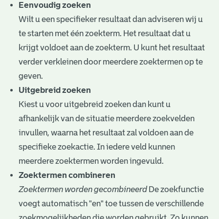
e
Eenvoudig zoeken
Wilt u een specifieker resultaat dan adviseren wij u
v
te starten met één zoekterm. Het resultaat dat u
e
krijgt voldoet aan de zoekterm. U kunt het resultaat
n
verder verkleinen door meerdere zoektermen op te
geven.
Uitgebreid zoeken
Kiest u voor uitgebreid zoeken dan kunt u
afhankelijk van de situatie meerdere zoekvelden
invullen, waarna het resultaat zal voldoen aan de
specifieke zoekactie. In iedere veld kunnen
meerdere zoektermen worden ingevuld.
Zoektermen combineren
Zoektermen worden gecombineerd
De zoekfunctie
voegt automatisch "en" toe tussen de verschillende
zoekmogelijkheden die worden gebruikt. Zo kunnen