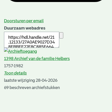
Doorsturen per email
Duurzaam webadres
1398 Archief van de familie Helbers
1757-1982
Toon details
Datering
laatste wijziging 28-04-2026
:
1757-1982
69 beschreven archiefstukken
Auteur:
B. Both
Plaats van uitgave: