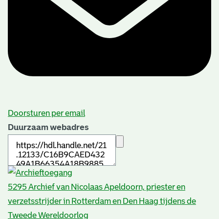
Doorsturen per email
Duurzaam webadres
5295 Archief van Nicolaas Apeldoorn, priester en
verzetsstrijder in Rotterdam en Den Haag tijdens de
Tweede Wereldoorlog