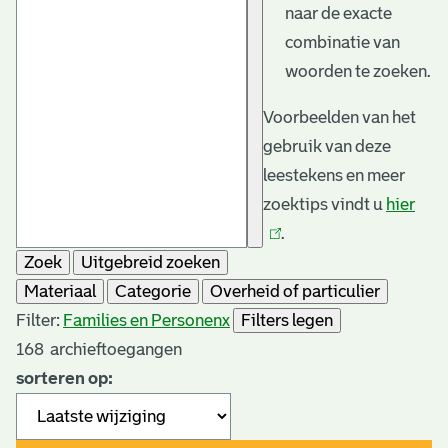
naar de exacte
combinatie van
woorden te zoeken.
Voorbeelden van het
gebruik van deze
leestekens en meer
zoektips vindt u
hier
(link
.
is
Zoek
Uitgebreid zoeken
exte
Materiaal
Categorie
Overheid of particulier
Filter:
Families en Personen
x
Filters legen
168
archieftoegangen
sorteren op: