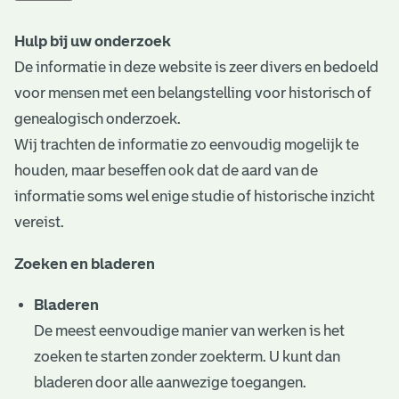
t
Hulp bij uw onderzoek
a
De informatie in deze website is zeer divers en bedoeld
r
voor mensen met een belangstelling voor historisch of
i
genealogisch onderzoek.
Wij trachten de informatie zo eenvoudig mogelijk te
ë
houden, maar beseffen ook dat de aard van de
l
informatie soms wel enige studie of historische inzicht
e
vereist.
a
Zoeken en bladeren
r
Bladeren
c
De meest eenvoudige manier van werken is het
h
zoeken te starten zonder zoekterm. U kunt dan
i
bladeren door alle aanwezige toegangen.