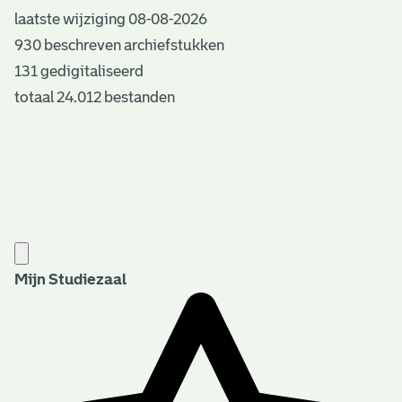
Datering
laatste wijziging 08-08-2026
:
1612-1895
930 beschreven archiefstukken
Beschrijving:
131 gedigitaliseerd
Inventaris van het archief van het ambacht en de
totaal 24.012 bestanden
Gemeente Kralingen, 1612-1895
Auteur:
Mr. R. Bijlsma
Plaats van uitgave:
Rotterdam
Jaar van uitgave:
2006
Mijn Studiezaal
Overheid of particulier:
Overheid
Trefwoorden:
Bevolkingsregistratie