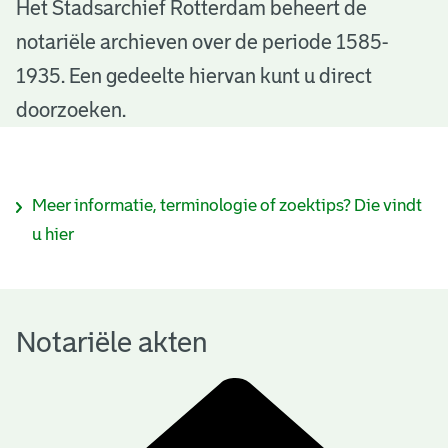
N
Het Stadsarchief Rotterdam beheert de
notariële archieven over de periode 1585-
o
1935. Een gedeelte hiervan kunt u direct
t
doorzoeken.
a
r
I
Meer informatie, terminologie of zoektips? Die vindt
i
n
u hier
ë
f
l
o
e
Notariële akten
r
a
m
k
a