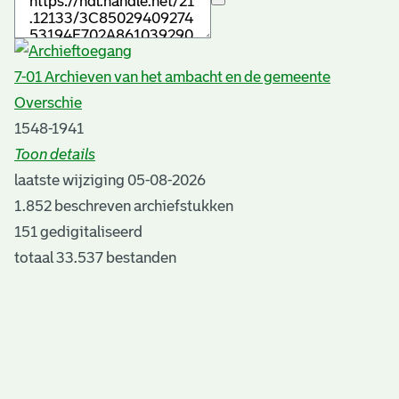
7-01 Archieven van het ambacht en de gemeente
Overschie
1548-1941
Toon details
Datering
laatste wijziging 05-08-2026
:
1548-1941
1.852 beschreven archiefstukken
Beschrijving:
151 gedigitaliseerd
Inventaris van het archief van het ambacht en de
totaal 33.537 bestanden
gemeente Overschie, 1548-1941
Auteur:
J.G.B. Nieuwenhuis
Plaats van uitgave:
Rotterdam