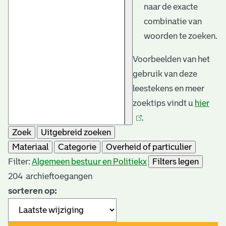
naar de exacte
combinatie van
woorden te zoeken.
Voorbeelden van het
gebruik van deze
leestekens en meer
zoektips vindt u
hier
(link
.
is
Zoek
Uitgebreid zoeken
exte
Materiaal
Categorie
Overheid of particulier
Filter:
Algemeen bestuur en Politiek
x
Filters legen
204
archieftoegangen
sorteren op: