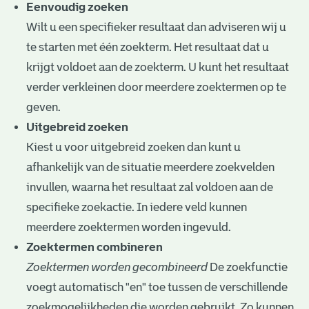
e
Eenvoudig zoeken
Wilt u een specifieker resultaat dan adviseren wij u
v
te starten met één zoekterm. Het resultaat dat u
e
krijgt voldoet aan de zoekterm. U kunt het resultaat
n
verder verkleinen door meerdere zoektermen op te
geven.
Uitgebreid zoeken
Kiest u voor uitgebreid zoeken dan kunt u
afhankelijk van de situatie meerdere zoekvelden
invullen, waarna het resultaat zal voldoen aan de
specifieke zoekactie. In iedere veld kunnen
meerdere zoektermen worden ingevuld.
Zoektermen combineren
Zoektermen worden gecombineerd
De zoekfunctie
voegt automatisch "en" toe tussen de verschillende
zoekmogelijkheden die worden gebruikt. Zo kunnen