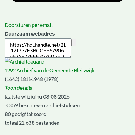
Doorsturen per email
Duurzaam webadres
1292 Archief van de Gemeente Bleiswijk
(1642) 1811-1948 (1978)
Toon details
Datering
laatste wijziging 08-08-2026
:
(1642) 1811-1948 (1978)
3.359 beschreven archiefstukken
Auteur:
80 gedigitaliseerd
J.C. Kooyman
totaal 21.638 bestanden
Plaats van uitgave: